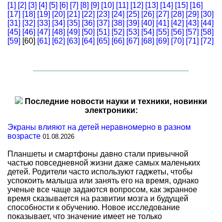
[1]
[2]
[3]
[4]
[5]
[6]
[7]
[8]
[9]
[10]
[11]
[12]
[13]
[14]
[15]
[16]
[17]
[18]
[19]
[20]
[21]
[22]
[23]
[24]
[25]
[26]
[27]
[28]
[29]
[30]
[31]
[32]
[33]
[34]
[35]
[36]
[37]
[38]
[39]
[40]
[41]
[42]
[43]
[44]
[45]
[46]
[47]
[48]
[49]
[50]
[51]
[52]
[53]
[54]
[55]
[56]
[57]
[58]
[59]
[60]
[61]
[62]
[63]
[64]
[65]
[66]
[67]
[68]
[69]
[70]
[71]
[72]
Последние новости науки и техники, новинки
электроники:
Экраны влияют на детей неравномерно в разном
возрасте
01.08.2026
Планшеты и смартфоны давно стали привычной
частью повседневной жизни даже самых маленьких
детей. Родители часто используют гаджеты, чтобы
успокоить малыша или занять его на время, однако
ученые все чаще задаются вопросом, как экранное
время сказывается на развитии мозга и будущей
способности к обучению. Новое исследование
показывает, что значение имеет не только