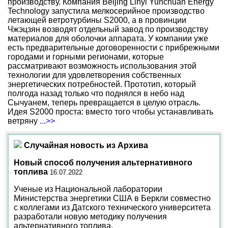
производству. Компания Beijing Linyi Yunchuan Energy
Technology запустила мелкосерийное производство
летающей ветротурбины S2000, а в провинции
Чжэцзян возводят отдельный завод по производству
материалов для оболочки аппарата. У компании уже
есть предварительные договоренности с прибрежными
городами и горными регионами, которые
рассматривают возможность использования этой
технологии для удовлетворения собственных
энергетических потребностей. Прототип, который
полгода назад только что поднялся в небо над
Сычуанем, теперь превращается в целую отрасль.
Идея S2000 проста: вместо того чтобы устанавливать
ветряну
...>>
Случайная новость из Архива
Новый способ получения альтернативного
топлива
16.07.2022
Ученые из Национальной лаборатории
Министерства энергетики США в Беркли совместно
с коллегами из Датского технического университета
разработали новую методику получения
альтернативного топлива.