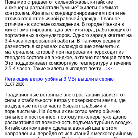
Пока мир страдает от сильной жары, китайские
инженеры разработали "умные" жилеты с климат-
контролем. Жилеты с кондиционированием почти не
отличаются от обычной рабочей одежды. Главное
отличие - в системе охлаждения. В городе Нанкин в
жилет вмонтированы два вентилятора, работающих от
портативных аккумуляторов. Одного заряда хватает на
3-4 часа непрерывной работы. В Чанчжоу решили
разместить в карманах охлаждающие элементы с
материалом, который при нагревании переходит из
твердого состояния в жидкое, активно поглощая тепло.
Это поддерживает комфортную температуру в течение
2,5-4 часов. Такие жилеты выглядят почти
...>>
Летающие ветротурбины 3 МВт вышли в серию
31.07.2026
Традиционные ветряные электростанции зависят от
силы и стабильности ветра у поверхности земли, где
воздушные потоки часто бывают слабыми и
порывистыми. На больших высотах ветер обычно
сильнее и постояннее, поэтому инженеры уже давно
рассматривают возможность подъема турбин в воздух.
Китайская компания сделала важный шаг в этом
направлении, перейдя от испытаний к мелкосерийному