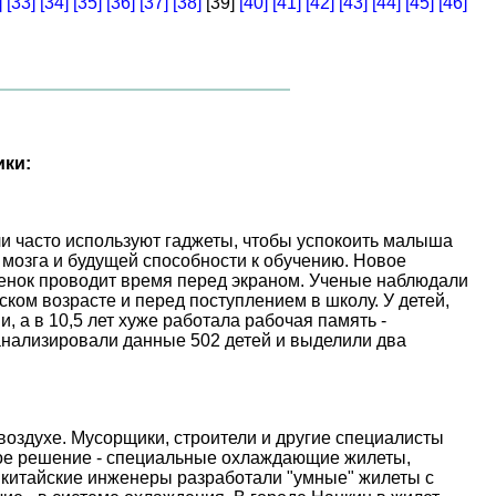
]
[33]
[34]
[35]
[36]
[37]
[38]
[39]
[40]
[41]
[42]
[43]
[44]
[45]
[46]
ики:
и часто используют гаджеты, чтобы успокоить малыша
 мозга и будущей способности к обучению. Новое
ебенок проводит время перед экраном. Ученые наблюдали
ском возрасте и перед поступлением в школу. У детей,
, а в 10,5 лет хуже работала рабочая память -
анализировали данные 502 детей и выделили два
оздухе. Мусорщики, строители и другие специалисты
ое решение - специальные охлаждающие жилеты,
 китайские инженеры разработали "умные" жилеты с