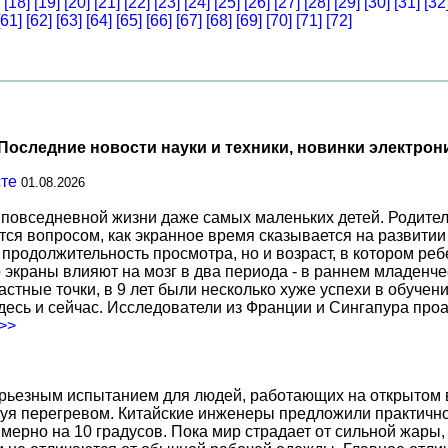
[18]
[19]
[20]
[21]
[22]
[23]
[24]
[25]
[26]
[27]
[28]
[29]
[30]
[31]
[32
[61]
[62]
[63]
[64]
[65]
[66]
[67]
[68]
[69]
[70]
[71]
[72]
Последние новости науки и техники, новинки электрон
сте
01.08.2026
повседневной жизни даже самых маленьких детей. Родител
тся вопросом, как экранное время сказывается на развитии
о продолжительность просмотра, но и возраст, в котором р
о экраны влияют на мозг в два периода - в раннем младенче
тные точки, в 9 лет были несколько хуже успехи в обучении
есь и сейчас. Исследователи из Франции и Сингапура про
.>>
ерьезным испытанием для людей, работающих на открытом в
уя перегревом. Китайские инженеры предложили практичн
ерно на 10 градусов. Пока мир страдает от сильной жары,