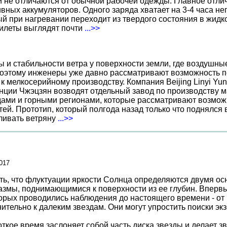
не отличаются от обычной рабочей одежды. Главное отличи
вных аккумуляторов. Одного заряда хватает на 3-4 часа н
 при нагревании переходит из твердого состояния в жидко
жилеты выглядят почти
...>>
ы и стабильности ветра у поверхности земли, где воздушн
поэтому инженеры уже давно рассматривают возможность по
к мелкосерийному производству. Компания Beijing Linyi Yu
нции Чжэцзян возводят отдельный завод по производству м
ами и горными регионами, которые рассматривают возможн
ей. Прототип, который полгода назад только что поднялся
вливать ветряну
...>>
017
ть, что флуктуации яркости Солнца определяются двумя о
азмы, поднимающимися к поверхности из ее глубин. Вперв
орых проводились наблюдения до настоящего времени - от н
тельно к далеким звездам. Они могут упростить поиски экз
откое время заслоняет собой часть диска звезды и делает з