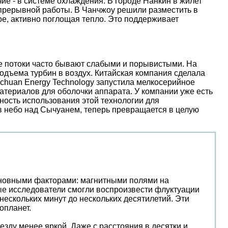
е - в системе охлаждения. В городе Нанкин в жилет
епрерывной работы. В Чанчжоу решили разместить в
е, активно поглощая тепло. Это поддерживает
ые потоки часто бывают слабыми и порывистыми. На
дъема турбин в воздух. Китайская компания сделала
nchuan Energy Technology запустила мелкосерийное
атериалов для оболочки аппарата. У компании уже есть
ость использования этой технологии для
 в небо над Сычуанем, теперь превращается в целую
сновными факторами: магнитными полями на
ые исследователи смогли воспроизвести флуктуации
ескольких минут до нескольких десятилетий. Эти
опланет.
везду менее яркой. Даже с расстояния в десятки и