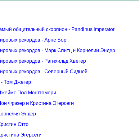
мый общительный скорпион - Pandinus imperator
ировых рекордов - Арне Борг
ировых рекордов - Марк Спитц и Корнелии Эндер
ировых рекордов - Рагнхильд Хвегер
мировых рекордов - Северный Сидней
 - Том Джегер
 Джеймс Пол Монтгомери
Дон Фрэзер и Кристина Эгерсеги
Корнелия Эндер
Кристин Отто
Кристина Эгерсеги