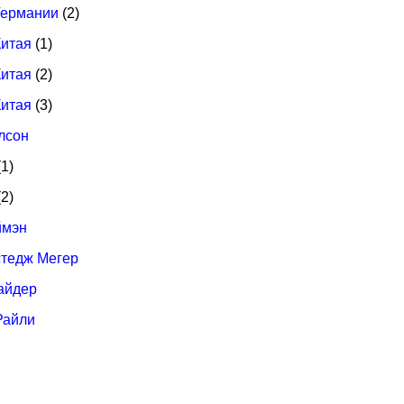
Германии
(2)
Китая
(1)
Китая
(2)
Китая
(3)
лсон
1)
2)
ймэн
стедж Мегер
айдер
Райли