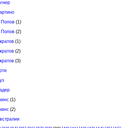
агнер
Мартино
р Попов
(1)
р Попов
(2)
кратов
(1)
кратов
(2)
кратов
(3)
рти
уз
оадер
кинс
(1)
кинс
(2)
Австралии