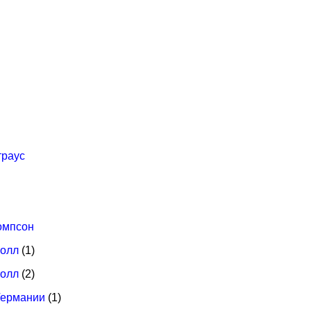
траус
й
омпсон
Полл
(1)
Полл
(2)
Германии
(1)