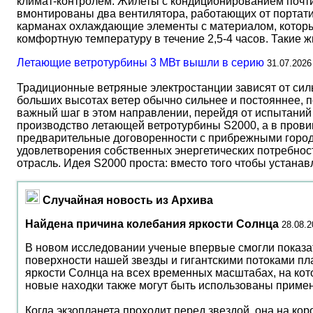
климат-контролем. Жилеты с кондиционированием почти 
вмонтированы два вентилятора, работающих от портати
карманах охлаждающие элементы с материалом, который
комфортную температуру в течение 2,5-4 часов. Такие 
Летающие ветротурбины 3 МВт вышли в серию
31.07.2026
Традиционные ветряные электростанции зависят от сил
больших высотах ветер обычно сильнее и постояннее, 
важный шаг в этом направлении, перейдя от испытаний 
производство летающей ветротурбины S2000, а в прови
предварительные договоренности с прибрежными город
удовлетворения собственных энергетических потребност
отрасль. Идея S2000 проста: вместо того чтобы устана
Случайная новость из Архива
Найдена причина колебания яркости Солнца
28.08.2
В новом исследовании ученые впервые смогли показа
поверхности нашей звезды и гигантскими потоками пл
яркости Солнца на всех временных масштабах, на кот
новые находки также могут быть использованы примени
Когда экзопланета проходит перед звездой, она на кор