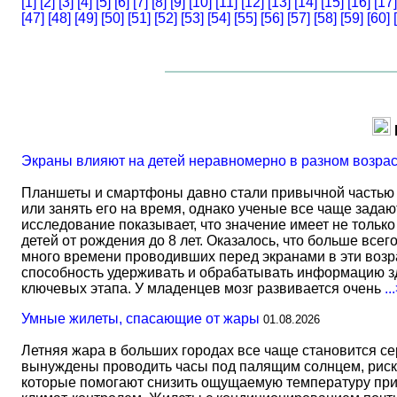
[1]
[2]
[3]
[4]
[5]
[6]
[7]
[8]
[9]
[10]
[11]
[12]
[13]
[14]
[15]
[16]
[17]
[47]
[48]
[49]
[50]
[51]
[52]
[53]
[54]
[55]
[56]
[57]
[58]
[59]
[60]
Экраны влияют на детей неравномерно в разном возра
Планшеты и смартфоны давно стали привычной частью 
или занять его на время, однако ученые все чаще задаю
исследование показывает, что значение имеет не тольк
детей от рождения до 8 лет. Оказалось, что больше всег
много времени проводивших перед экранами в эти возрас
способность удерживать и обрабатывать информацию зд
ключевых этапа. У младенцев мозг развивается очень
..
Умные жилеты, спасающие от жары
01.08.2026
Летняя жара в больших городах все чаще становится с
вынуждены проводить часы под палящим солнцем, риск
которые помогают снизить ощущаемую температуру прим