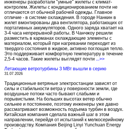
инженеры разработали "умные" жилеты с климат-
контролем. Жилеты с кондиционированием почти не
отличаются от обычной рабочей одежды. Главное
отличие - в системе охлаждения. В городе Нанкин в
жилет вмонтированы два вентилятора, работающих от
портативных аккумуляторов. Одного заряда хватает на
3-4 часа непрерывной работы. В Чанчжоу решили
разместить в карманах охлаждающие элементы с
материалом, который при нагревании переходит из
твердого состояния в жидкое, активно поглощая тепло.
Это поддерживает комфортную температуру в течение
2,5-4 часов. Такие жилеты выглядят почти
...>>
Летающие ветротурбины 3 МВт вышли в серию
31.07.2026
Традиционные ветряные электростанции зависят от
силы и стабильности ветра у поверхности земли, где
воздушные потоки часто бывают слабыми и
порывистыми. На больших высотах ветер обычно
сильнее и постояннее, поэтому инженеры уже давно
рассматривают возможность подъема турбин в воздух.
Китайская компания сделала важный шаг в этом
направлении, перейдя от испытаний к мелкосерийному
производству. Компания Beijing Linyi Yunchuan Energy