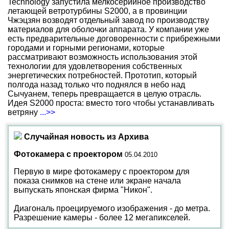
Technology запустила мелкосерийное производство
летающей ветротурбины S2000, а в провинции
Чжэцзян возводят отдельный завод по производству
материалов для оболочки аппарата. У компании уже
есть предварительные договоренности с прибрежными
городами и горными регионами, которые
рассматривают возможность использования этой
технологии для удовлетворения собственных
энергетических потребностей. Прототип, который
полгода назад только что поднялся в небо над
Сычуанем, теперь превращается в целую отрасль.
Идея S2000 проста: вместо того чтобы устанавливать
ветряну
...>>
Случайная новость из Архива
Фотокамера с проектором
05.04.2010
Первую в мире фотокамеру с проектором для
показа снимков на стене или экране начала
выпускать японская фирма "Никон".
Диагональ проецируемого изображения - до метра.
Разрешение камеры - более 12 мегапикселей.