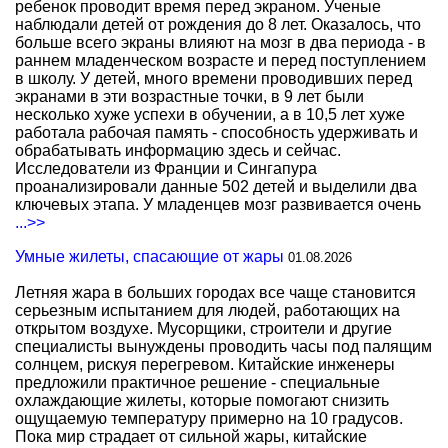
ребенок проводит время перед экраном. Ученые
наблюдали детей от рождения до 8 лет. Оказалось, что
больше всего экраны влияют на мозг в два периода - в
раннем младенческом возрасте и перед поступлением
в школу. У детей, много времени проводивших перед
экранами в эти возрастные точки, в 9 лет были
несколько хуже успехи в обучении, а в 10,5 лет хуже
работала рабочая память - способность удерживать и
обрабатывать информацию здесь и сейчас.
Исследователи из Франции и Сингапура
проанализировали данные 502 детей и выделили два
ключевых этапа. У младенцев мозг развивается очень
...>>
Умные жилеты, спасающие от жары
01.08.2026
Летняя жара в больших городах все чаще становится
серьезным испытанием для людей, работающих на
открытом воздухе. Мусорщики, строители и другие
специалисты вынуждены проводить часы под палящим
солнцем, рискуя перегревом. Китайские инженеры
предложили практичное решение - специальные
охлаждающие жилеты, которые помогают снизить
ощущаемую температуру примерно на 10 градусов.
Пока мир страдает от сильной жары, китайские