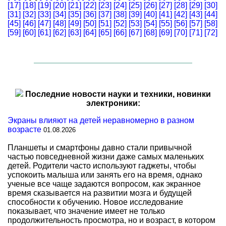
[17]
[18]
[19]
[20]
[21]
[22]
[23]
[24]
[25]
[26]
[27]
[28]
[29]
[30]
[31]
[32]
[33]
[34]
[35]
[36]
[37]
[38]
[39]
[40]
[41]
[42]
[43]
[44]
[45]
[46]
[47]
[48]
[49]
[50]
[51]
[52]
[53]
[54]
[55]
[56]
[57]
[58]
[59]
[60]
[61]
[62]
[63]
[64]
[65]
[66]
[67]
[68]
[69]
[70]
[71]
[72]
Последние новости науки и техники, новинки
электроники:
Экраны влияют на детей неравномерно в разном
возрасте
01.08.2026
Планшеты и смартфоны давно стали привычной
частью повседневной жизни даже самых маленьких
детей. Родители часто используют гаджеты, чтобы
успокоить малыша или занять его на время, однако
ученые все чаще задаются вопросом, как экранное
время сказывается на развитии мозга и будущей
способности к обучению. Новое исследование
показывает, что значение имеет не только
продолжительность просмотра, но и возраст, в котором