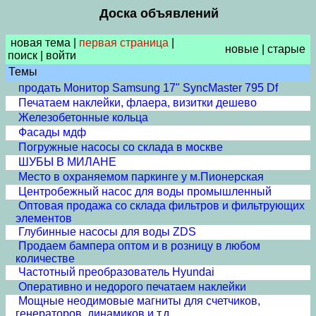
Доска объявлений
новая тема
|
первая страница
|
новые
|
старые
поиск
|
войти
Темы
продать Монитор Samsung 17" SyncMaster 795 Df
Печатаем наклейки, флаера, визитки дешево
Железобетонные кольца
Фасады мдф
Погружные насосы со склада в москве
ШУБЫ В МИЛАНЕ
Место в охраняемом паркинге у м.Пионерская
Центробежный насос для воды промышленный
Оптовая продажа со склада фильтров и фильтрующих
элементов
Глубинные насосы для воды ZDS
Продаем бампера оптом и в розницу в любом
количестве
Частотный преобразователь Hyundai
Оперативно и недорого печатаем наклейки
Мощные неодимовые магниты для счетчиков,
генераторов, динамиков и т.д.