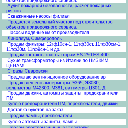
объектов придорожного сервиса.
Аудит пожарной безопасности, расчет пожарных
рисков
Скважинные насосы филиал
Продается земельный участок под строительство
объектов придорожного сервиса.
Насосы водяные км от производителя
Линолеум, Симферополь
Продам фильтры: 12гф10сн-1, 11тф30ст, 11тф30см-1,
11тф30м, 11гф9сн-1 и др.
Продам контакты к контакторам ES-250 ES-400
Сухие трансформаторы из Италии по НИЗКИМ
ЦЕНАМ!
Стразы Сваровски
Предлагаю вентиляционное оборудование вр
Продаю дешево амперметры Э365, Э8030,
вольтметры М42300, М381, ваттметры Ц301, Д
Продам движки, автоматы защиты, предохранители
ПМ
Куплю предохранители ПМ, переключатели, движки
Доставка букетов на заказ
Продам лампы, преключатели
Куплю автоматы защиты, лампы
Продам электромашинные уселители: