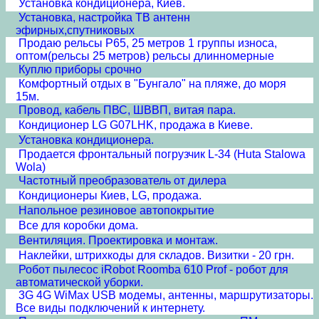
Установка кондиционера, Киев.
Установка, настройка ТВ антенн
эфирных,спутниковых
Продаю рельсы Р65, 25 метров 1 группы износа,
оптом(рельсы 25 метров) рельсы длинномерные
Куплю приборы срочно
Комфортный отдых в "Бунгало" на пляже, до моря
15м.
Провод, кабель ПВС, ШВВП, витая пара.
Кондиционер LG G07LHK, продажа в Киеве.
Установка кондиционера.
Продается фронтальный погрузчик L-34 (Huta Stalowa
Wola)
Частотный преобразователь от дилера
Кондиционеры Киев, LG, продажа.
Напольное резиновое автопокрытие
Все для коробки дома.
Вентиляция. Проектировка и монтаж.
Наклейки, штрихкоды для складов. Визитки - 20 грн.
Робот пылесос iRobot Roomba 610 Prof - робот для
автоматической уборки.
3G 4G WiMax USB модемы, антенны, маршрутизаторы.
Все виды подключений к интернету.