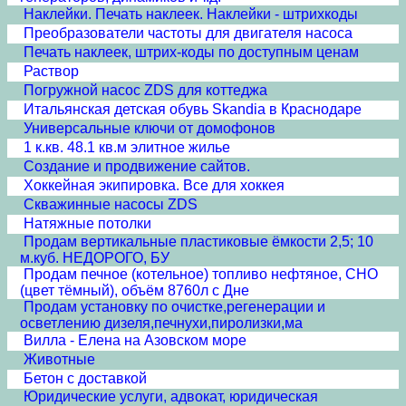
Наклейки. Печать наклеек. Наклейки - штрихкоды
Преобразователи частоты для двигателя насоса
Печать наклеек, штрих-коды по доступным ценам
Раствор
Погружной насос ZDS для коттеджа
Итальянская детская обувь Skandia в Краснодаре
Универсальные ключи от домофонов
1 к.кв. 48.1 кв.м элитное жилье
Создание и продвижение сайтов.
Хоккейная экипировка. Все для хоккея
Скважинные насосы ZDS
Натяжные потолки
Продам вертикальные пластиковые ёмкости 2,5; 10
м.куб. НЕДОРОГО, БУ
Продам печное (котельное) топливо нефтяное, СНО
(цвет тёмный), объём 8760л с Дне
Продам установку по очистке,регенерации и
осветлению дизеля,печнухи,пиролизки,ма
Вилла - Елена на Азовском море
Животные
Бетон с доставкой
Юридические услуги, адвокат, юридическая