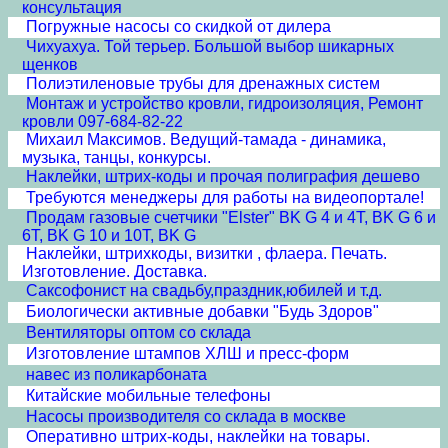
консультация
Погружные насосы со скидкой от дилера
Чихуахуа. Той терьер. Большой выбор шикарных
щенков
Полиэтиленовые трубы для дренажных систем
Монтаж и устройство кровли, гидроизоляция, Ремонт
кровли 097-684-82-22
Михаил Максимов. Ведущий-тамада - динамика,
музыка, танцы, конкурсы.
Наклейки, штрих-коды и прочая полиграфия дешево
Требуются менеджеры для работы на видеопортале!
Продам газовые счетчики "Elster" BK G 4 и 4T, BK G 6 и
6T, BK G 10 и 10T, BK G
Наклейки, штрихкоды, визитки , флаера. Печать.
Изготовление. Доставка.
Cаксофонист на свадьбу,праздник,юбилей и т.д.
Биологически активные добавки "Будь Здоров"
Вентиляторы оптом со склада
Изготовление штампов ХЛШ и пресс-форм
навес из поликарбоната
Китайские мобильные телефоны
Насосы производителя со склада в москве
Оперативно штрих-коды, наклейки на товары.