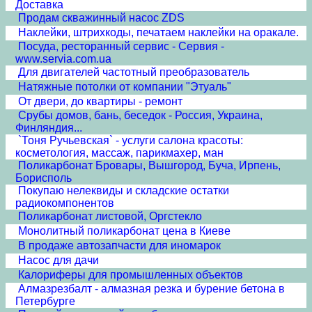
Доставка
Продам скважинный насос ZDS
Наклейки, штрихкоды, печатаем наклейки на оракале.
Посуда, ресторанный сервис - Сервия -
www.servia.com.ua
Для двигателей частотный преобразователь
Натяжные потолки от компании "Этуаль"
От двери, до квартиры - ремонт
Срубы домов, бань, беседок - Россия, Украина,
Финляндия...
`Тоня Ручьевская` - услуги салона красоты:
косметология, массаж, парикмахер, ман
Поликарбонат Бровары, Вышгород, Буча, Ирпень,
Борисполь
Покупаю нелеквиды и складские остатки
радиокомпонентов
Поликарбонат листовой, Оргстекло
Монолитный поликарбонат цена в Киеве
В продаже автозапчасти для иномарок
Насос для дачи
Калориферы для промышленных объектов
Алмазрезбалт - алмазная резка и бурение бетона в
Петербурге