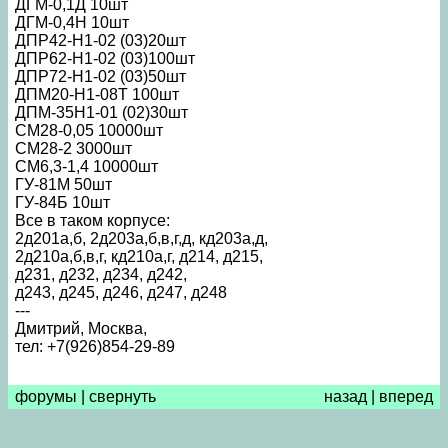
ДГМ-0,1Д 10шт
ДГМ-0,4Н 10шт
ДПР42-Н1-02 (03)20шт
ДПР62-Н1-02 (03)100шт
ДПР72-Н1-02 (03)50шт
ДПМ20-Н1-08Т 100шт
ДПМ-35Н1-01 (02)30шт
СМ28-0,05 10000шт
СМ28-2 3000шт
СМ6,3-1,4 10000шт
ГУ-81М 50шт
ГУ-84Б 10шт
Все в таком корпусе:
2д201а,б, 2д203а,б,в,г,д, кд203а,д,
2д210а,б,в,г, кд210а,г, д214, д215,
д231, д232, д234, д242,
д243, д245, д246, д247, д248
---
Дмитрий, Москва,
тел: +7(926)854-29-89
форумы
|
свернуть
назад
|
вперед