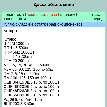
Доска объявлений
новая тема
|
первая страница
|
к началу
|
назад
|
поиск
|
войти
вперед
Куплю складские остатки радиокомпонентов
Автор: ditor
Куплю:
В-45М 1000шт
ППН-45 500шт
ПН-45М2 1000шт
2ППН-45 200шт
2ПН-20 200шт
АЗС-5, 15, 30, 40 по 500шт
АЗР-60, 90, 125, 150 по 50шт
ПМ-2, 5, 15 по 600шт
ПМ-100, 125, 150 по 100шт
СШР36П15ЭШ5 в., р. по 100шт
СШР48П20ЭШ2 в., р. по 100шт
СШР48П26ЭШ3 в., р. по 100шт
СШР55П30ЭШ1 в., р. по 100шт
РД-09 8,7 об/мин 15шт
ДШИ200-3-3 50шт