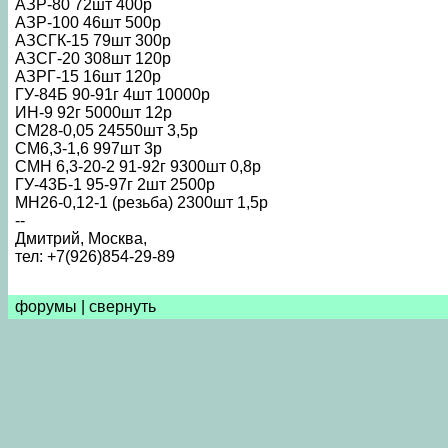
АЗР-80 72шт 400р
АЗР-100 46шт 500р
АЗСГК-15 79шт 300р
АЗСГ-20 308шт 120р
АЗРГ-15 16шт 120р
ГУ-84Б 90-91г 4шт 10000р
ИН-9 92г 5000шт 12р
СМ28-0,05 24550шт 3,5р
СМ6,3-1,6 997шт 3р
СМН 6,3-20-2 91-92г 9300шт 0,8р
ГУ-43Б-1 95-97г 2шт 2500р
МН26-0,12-1 (резьба) 2300шт 1,5р
--
Дмитрий, Москва,
тел: +7(926)854-29-89
форумы
|
свернуть