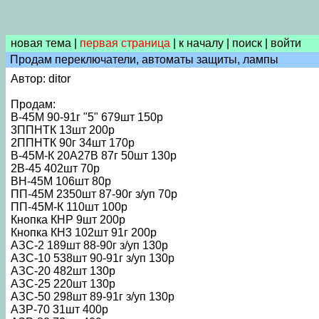
новая тема
|
первая страница
|
к началу
|
поиск
|
войти
Продам переключатели, автоматы защиты, лампы
Автор: ditor
Продам:
В-45М 90-91г "5" 679шт 150р
3ППНТК 13шт 200р
2ППНТК 90г 34шт 170р
В-45М-К 20А27В 87г 50шт 130р
2В-45 402шт 70р
ВН-45М 106шт 80р
ПП-45М 2350шт 87-90г з/уп 70р
ПП-45М-К 110шт 100р
Кнопка КНР 9шт 200р
Кнопка КН3 102шт 91г 200р
АЗС-2 189шт 88-90г з/уп 130р
АЗС-10 538шт 90-91г з/уп 130р
АЗС-20 482шт 130р
АЗС-25 220шт 130р
АЗС-50 298шт 89-91г з/уп 130р
АЗР-70 31шт 400р