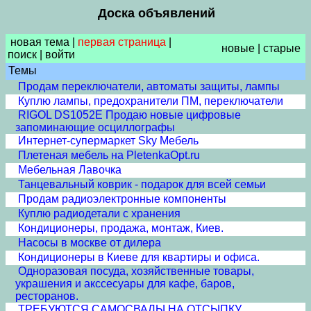
Доска объявлений
новая тема
|
первая страница
|
новые
|
старые
поиск
|
войти
Темы
Продам переключатели, автоматы защиты, лампы
Куплю лампы, предохранители ПМ, переключатели
RIGOL DS1052E Продаю новые цифровые
запоминающие осциллографы
Интернет-супермаркет Sky Мебель
Плетеная мебель на PletenkaOpt.ru
Мебельная Лавочка
Танцевальный коврик - подарок для всей семьи
Продам радиоэлектронные компоненты
Куплю радиодетали с хранения
Кондиционеры, продажа, монтаж, Киев.
Насосы в москве от дилера
Кондиционеры в Киеве для квартиры и офиса.
Одноразовая посуда, хозяйственные товары,
украшения и акссесуары для кафе, баров,
ресторанов.
ТРЕБУЮТСЯ САМОСВАЛЫ НА ОТСЫПКУ