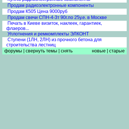
Продам радиоэлектронные компоненты
Продам К505 Цена 9000руб
Продам свечи СПН-4-3т 90г.по 25у.е. в Москве
Печать в Киеве визиток, наклеек, гарантиек,
флаеров...
Уплотнения и ремкомплекты ЭЛКОНТ
Cтупени (1ЛН, 2ЛН) из прочного бетона для
строительства лестниц
форумы
|
свернуть темы
|
снять
новые
|
старые