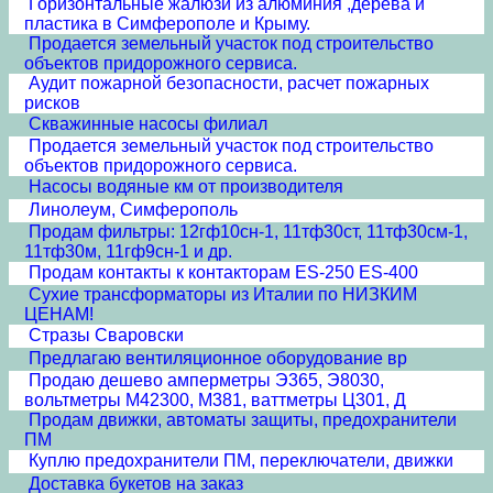
Горизонтальные жалюзи из алюминия ,дерева и
пластика в Симферополе и Крыму.
Продается земельный участок под строительство
объектов придорожного сервиса.
Аудит пожарной безопасности, расчет пожарных
рисков
Скважинные насосы филиал
Продается земельный участок под строительство
объектов придорожного сервиса.
Насосы водяные км от производителя
Линолеум, Симферополь
Продам фильтры: 12гф10сн-1, 11тф30ст, 11тф30см-1,
11тф30м, 11гф9сн-1 и др.
Продам контакты к контакторам ES-250 ES-400
Сухие трансформаторы из Италии по НИЗКИМ
ЦЕНАМ!
Стразы Сваровски
Предлагаю вентиляционное оборудование вр
Продаю дешево амперметры Э365, Э8030,
вольтметры М42300, М381, ваттметры Ц301, Д
Продам движки, автоматы защиты, предохранители
ПМ
Куплю предохранители ПМ, переключатели, движки
Доставка букетов на заказ