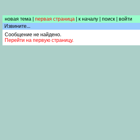
новая тема
|
первая страница
|
к началу
|
поиск
|
войти
Извините...
Сообщение не найдено.
Перейти на первую страницу.