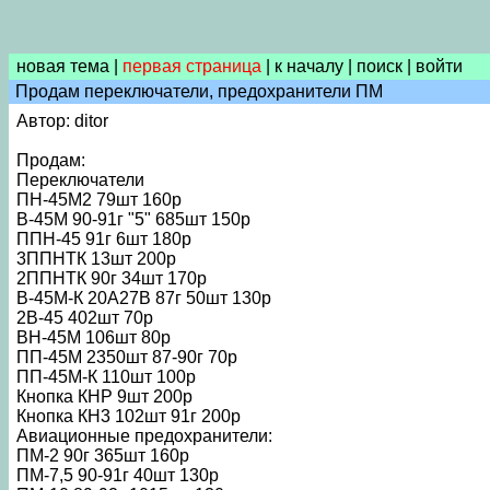
новая тема
|
первая страница
|
к началу
|
поиск
|
войти
Продам переключатели, предохранители ПМ
Автор: ditor
Продам:
Переключатели
ПН-45М2 79шт 160р
В-45М 90-91г "5" 685шт 150р
ППН-45 91г 6шт 180р
3ППНТК 13шт 200р
2ППНТК 90г 34шт 170р
В-45М-К 20А27В 87г 50шт 130р
2В-45 402шт 70р
ВН-45М 106шт 80р
ПП-45М 2350шт 87-90г 70р
ПП-45М-К 110шт 100р
Кнопка КНР 9шт 200р
Кнопка КН3 102шт 91г 200р
Авиационные предохранители:
ПМ-2 90г 365шт 160р
ПМ-7,5 90-91г 40шт 130р