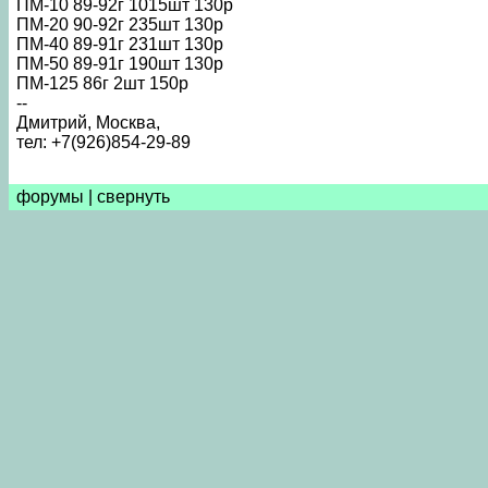
ПМ-10 89-92г 1015шт 130р
ПМ-20 90-92г 235шт 130р
ПМ-40 89-91г 231шт 130р
ПМ-50 89-91г 190шт 130р
ПМ-125 86г 2шт 150р
--
Дмитрий, Москва,
тел: +7(926)854-29-89
форумы
|
свернуть