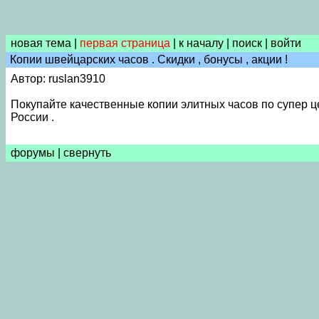
новая тема
|
первая страница
|
к началу
|
поиск
|
войти
Копии швейцарских часов . Скидки , бонусы , акции !
Автор: ruslan3910
Покупайте качественные копии элитных часов по супер цен
России .
форумы
|
свернуть