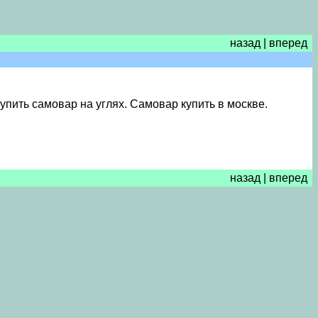
назад
|
вперед
ить самовар на углях. Самовар купить в москве.
назад
|
вперед