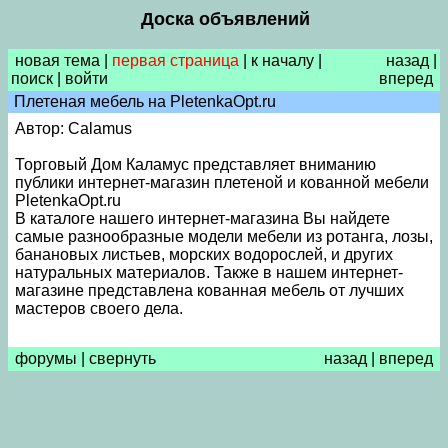
Доска объявлений
новая тема
|
первая страница
|
к началу
|
назад
|
поиск
|
войти
вперед
Плетеная мебель на PletenkaOpt.ru
Автор: Calamus
Торговый Дом Каламус представляет вниманию
публики интернет-магазин плетеной и кованной мебели
PletenkaOpt.ru
В каталоге нашего интернет-магазина Вы найдете
самые разнообразные модели мебели из ротанга, лозы,
банановых листьев, морских водорослей, и других
натуральных материалов. Также в нашем интернет-
магазине представлена кованная мебель от лучших
мастеров своего дела.
форумы
|
свернуть
назад
|
вперед