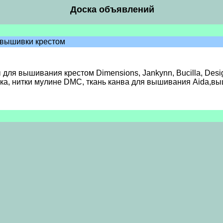
Доска объявлений
я вышивки крестом
ля вышивания крестом Dimensions, Jankynn, Bucilla, Desig
вка, нитки мулине DMC, ткань канва для вышивания Aida,в