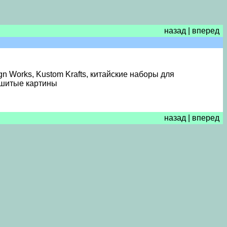
назад
|
вперед
n Works, Kustom Krafts, китайские наборы для
ышитые картины
назад
|
вперед