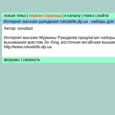
новая тема
|
первая страница
|
к началу
|
поиск
|
войти
Интернет магазин рукоделия rukodelki.dp.ua - наборы дл
Автор: vovafast
Интернет магазин Муркины Рукоделки предлагает наборы д
вышивания крестом Jin Xing, восточная китайская выши
http://www.rukodelki.dp.ua
форумы
|
свернуть