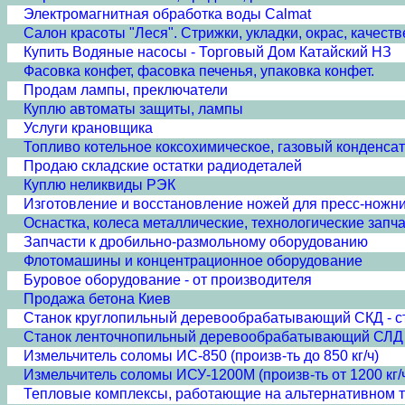
Электромагнитная обработка воды Calmat
Cалон красоты "Леся". Стрижки, укладки, окрас, качеств
Купить Водяные насосы - Торговый Дом Катайский НЗ
Фасовка конфет, фасовка печенья, упаковка конфет.
Продам лампы, преключатели
Куплю автоматы защиты, лампы
Услуги крановщика
Топливо котельное коксохимическое, газовый конденсат
Продаю складские остатки радиодеталей
Куплю неликвиды РЭК
Изготовление и восстановление ножей для пресс-ножн
Оснастка, колеса металлические, технологические запч
Запчасти к дробильно-размольному оборудованию
Флотомашины и концентрационное оборудование
Буровое оборудование - от производителя
Продажа бетона Киев
Станок круглопильный деревообрабатывающий СКД - ст
Станок ленточнопильный деревообрабатывающий СЛД 
Измельчитель соломы ИС-850 (произв-ть до 850 кг/ч)
Измельчитель соломы ИСУ-1200М (произв-ть от 1200 кг/
Тепловые комплексы, работающие на альтернативном 