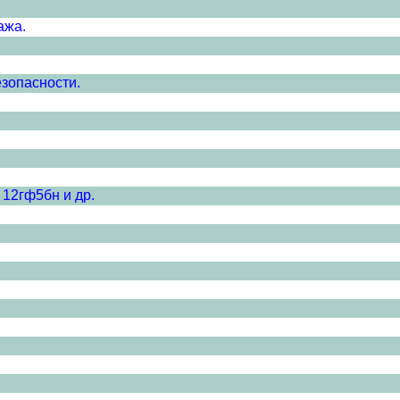
ажа.
зопасности.
 12гф5бн и др.