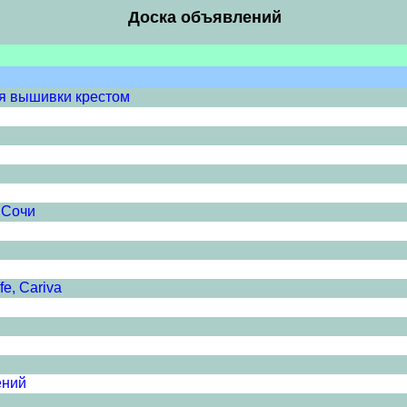
Доска объявлений
ля вышивки крестом
.Сочи
fe, Cariva
ений