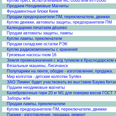
Куплю пресс испытательный МС-2000 или ИП-2000
Продаем Неодимовые Магниты
Фундаментные блоки Киев
Продам предохранители ПМ, переключатели, движки
Куплю движки, автоматы защиты, предохранители ПМ
Календарики печатаем дёшево
Продам автоматы защиты, лампы
Куплю лампы, преключатели
Продам складские остатки РЭК
Куплю радиокомпоненты с хранения
Грязевые насосы гном 16
Земля промназначения с ж/д тупиком в Краснодарском 
Вязальные машины, Лисичанск
Полупарики на ленте, ободке - изготовление, продажа.
Мир колготок - детские колготки Syntex
ЗАО 'Лимин' будет участвовать во выставке Баума Кита
Прдаем неодимовые магниты
Калибровочные гири 20 кг М1 для поверки весов ГОСТ 
Заборы жби
Продам лампы, преключатели
Куплю предохранители ПМ, переключатели, движки
Парики - изготовление, продажа, ремонт