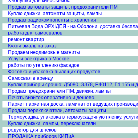
Хлопушки для киносъемок.
Продам автоматы защиты, предохранители ПМ
Куплю движки, автоматы защиты, лампы
Продам радиокомпоненты с хранения
Питьевая Вода ОРХiДЕЯ - на Оболони, доставка беспла
работа для самосвалов
ремонт квартир
Кухни эмаль на заказ
Продаем неодимовые магниты
Услуги электрика в Москве
работы по утеплению фасадов
Фасовка и упаковка пылящих продуктов.
Самосвал в аренду
Куплю приборы срочно: Д5080, Э378, Р40112, Г4-155 и д
Продам предохранители ПМ, движки, лампы
Печать визиток оперативно и дёшево.
Паркет, паркетная доска, ламинат от ведущих производ
Продам переключатели, автоматы защиты
Термоусадка, упаковка в термоусадочную пленку, услуг
Куплю движки, лампы, переключатели
редуктор для шнеков
ПРОДАЖА приборов КИПиА