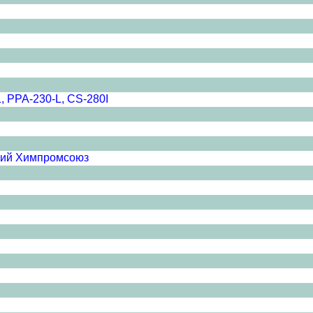
, PPA-230-L, CS-280I
аний Химпромсоюз