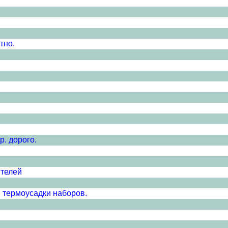
тно.
р. дорого.
ителей
и термоусадки наборов.