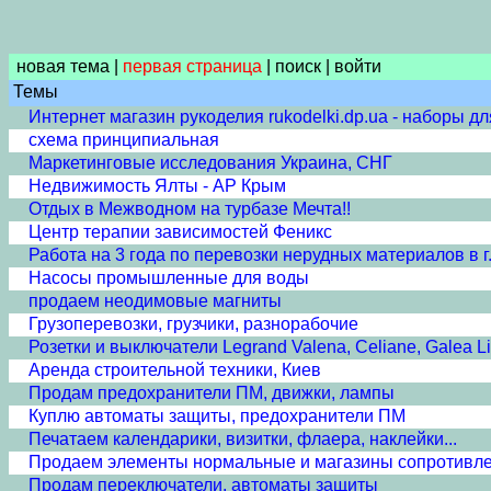
новая тема
|
первая страница
|
поиск
|
войти
Темы
Интернет магазин рукоделия rukodelki.dp.ua - наборы д
схема принципиальная
Маркетинговые исследования Украина, СНГ
Недвижимость Ялты - АР Крым
Отдых в Межводном на турбазе Мечта!!
Центр терапии зависимостей Феникс
Работа на 3 года по перевозки нерудных материалов в г
Насосы промышленные для воды
продаем неодимовые магниты
Грузоперевозки, грузчики, разнорабочие
Розетки и выключатели Legrand Valena, Celiane, Galea Li
Аренда строительной техники, Киев
Продам предохранители ПМ, движки, лампы
Куплю автоматы защиты, предохранители ПМ
Печатаем календарики, визитки, флаера, наклейки...
Продаем элементы нормальные и магазины сопротивл
Продам переключатели, автоматы защиты