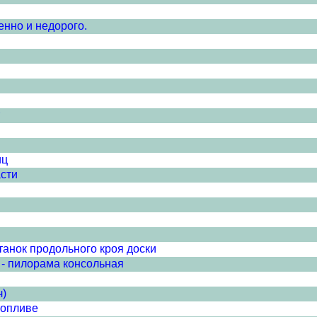
енно и недорого.
иц
асти
анок продольного кроя доски
- пилорама консольная
ч)
топливе