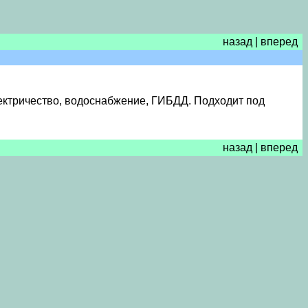
назад
|
вперед
электричество, водоснабжение, ГИБДД. Подходит под
назад
|
вперед