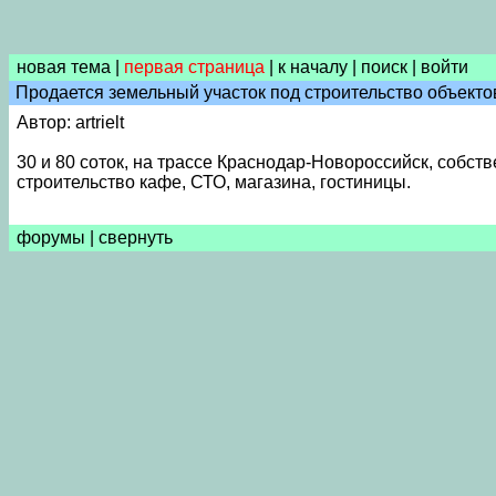
новая тема
|
первая страница
|
к началу
|
поиск
|
войти
Продается земельный участок под строительство объекто
Автор: artrielt
30 и 80 соток, на трассе Краснодар-Новороссийск, собст
строительство кафе, СТО, магазина, гостиницы.
форумы
|
свернуть