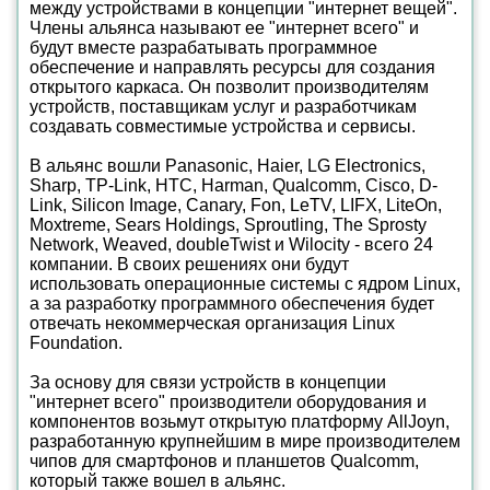
между устройствами в концепции "интернет вещей".
Члены альянса называют ее "интернет всего" и
будут вместе разрабатывать программное
обеспечение и направлять ресурсы для создания
открытого каркаса. Он позволит производителям
устройств, поставщикам услуг и разработчикам
создавать совместимые устройства и сервисы.
В альянс вошли Panasonic, Haier, LG Electronics,
Sharp, TP-Link, HTC, Harman, Qualcomm, Cisco, D-
Link, Silicon Image, Canary, Fon, LeTV, LIFX, LiteOn,
Moxtreme, Sears Holdings, Sproutling, The Sprosty
Network, Weaved, doubleTwist и Wilocity - всего 24
компании. В своих решениях они будут
использовать операционные системы с ядром Linux,
а за разработку программного обеспечения будет
отвечать некоммерческая организация Linux
Foundation.
За основу для связи устройств в концепции
"интернет всего" производители оборудования и
компонентов возьмут открытую платформу AllJoyn,
разработанную крупнейшим в мире производителем
чипов для смартфонов и планшетов Qualcomm,
который также вошел в альянс.