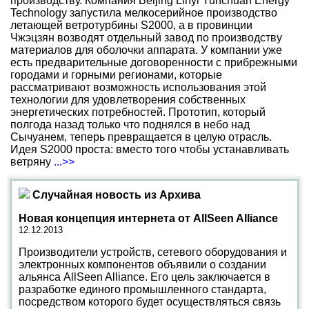
производству. Компания Beijing Linyi Yunchuan Energy
Technology запустила мелкосерийное производство
летающей ветротурбины S2000, а в провинции
Чжэцзян возводят отдельный завод по производству
материалов для оболочки аппарата. У компании уже
есть предварительные договоренности с прибрежными
городами и горными регионами, которые
рассматривают возможность использования этой
технологии для удовлетворения собственных
энергетических потребностей. Прототип, который
полгода назад только что поднялся в небо над
Сычуанем, теперь превращается в целую отрасль.
Идея S2000 проста: вместо того чтобы устанавливать
ветряну
...>>
Случайная новость из Архива
Новая концепция интернета от AllSeen Alliance
12.12.2013
Производители устройств, сетевого оборудования и
электронных компонентов объявили о создании
альянса AllSeen Alliance. Его цель заключается в
разработке единого промышленного стандарта,
посредством которого будет осуществляться связь