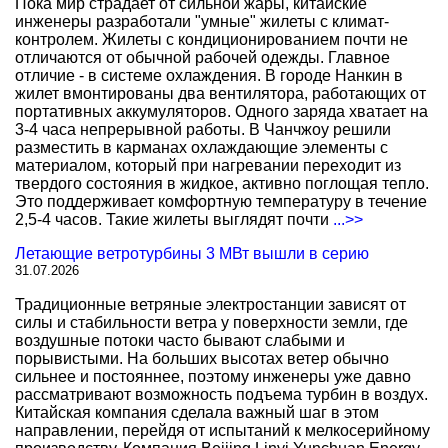
Пока мир страдает от сильной жары, китайские
инженеры разработали "умные" жилеты с климат-
контролем. Жилеты с кондиционированием почти не
отличаются от обычной рабочей одежды. Главное
отличие - в системе охлаждения. В городе Нанкин в
жилет вмонтированы два вентилятора, работающих от
портативных аккумуляторов. Одного заряда хватает на
3-4 часа непрерывной работы. В Чанчжоу решили
разместить в карманах охлаждающие элементы с
материалом, который при нагревании переходит из
твердого состояния в жидкое, активно поглощая тепло.
Это поддерживает комфортную температуру в течение
2,5-4 часов. Такие жилеты выглядят почти
...>>
Летающие ветротурбины 3 МВт вышли в серию
31.07.2026
Традиционные ветряные электростанции зависят от
силы и стабильности ветра у поверхности земли, где
воздушные потоки часто бывают слабыми и
порывистыми. На больших высотах ветер обычно
сильнее и постояннее, поэтому инженеры уже давно
рассматривают возможность подъема турбин в воздух.
Китайская компания сделала важный шаг в этом
направлении, перейдя от испытаний к мелкосерийному