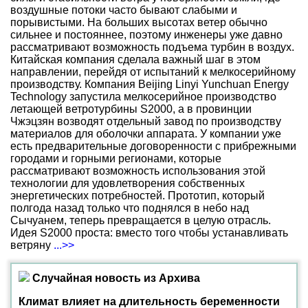
воздушные потоки часто бывают слабыми и
порывистыми. На больших высотах ветер обычно
сильнее и постояннее, поэтому инженеры уже давно
рассматривают возможность подъема турбин в воздух.
Китайская компания сделала важный шаг в этом
направлении, перейдя от испытаний к мелкосерийному
производству. Компания Beijing Linyi Yunchuan Energy
Technology запустила мелкосерийное производство
летающей ветротурбины S2000, а в провинции
Чжэцзян возводят отдельный завод по производству
материалов для оболочки аппарата. У компании уже
есть предварительные договоренности с прибрежными
городами и горными регионами, которые
рассматривают возможность использования этой
технологии для удовлетворения собственных
энергетических потребностей. Прототип, который
полгода назад только что поднялся в небо над
Сычуанем, теперь превращается в целую отрасль.
Идея S2000 проста: вместо того чтобы устанавливать
ветряну
...>>
Случайная новость из Архива
Климат влияет на длительность беременности