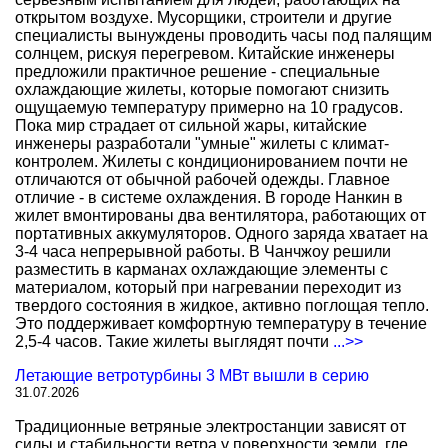
открытом воздухе. Мусорщики, строители и другие
специалисты вынуждены проводить часы под палящим
солнцем, рискуя перегревом. Китайские инженеры
предложили практичное решение - специальные
охлаждающие жилеты, которые помогают снизить
ощущаемую температуру примерно на 10 градусов.
Пока мир страдает от сильной жары, китайские
инженеры разработали "умные" жилеты с климат-
контролем. Жилеты с кондиционированием почти не
отличаются от обычной рабочей одежды. Главное
отличие - в системе охлаждения. В городе Нанкин в
жилет вмонтированы два вентилятора, работающих от
портативных аккумуляторов. Одного заряда хватает на
3-4 часа непрерывной работы. В Чанчжоу решили
разместить в карманах охлаждающие элементы с
материалом, который при нагревании переходит из
твердого состояния в жидкое, активно поглощая тепло.
Это поддерживает комфортную температуру в течение
2,5-4 часов. Такие жилеты выглядят почти
...>>
Летающие ветротурбины 3 МВт вышли в серию
31.07.2026
Традиционные ветряные электростанции зависят от
силы и стабильности ветра у поверхности земли, где