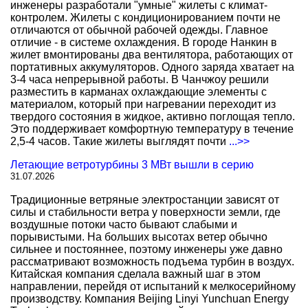
инженеры разработали "умные" жилеты с климат-
контролем. Жилеты с кондиционированием почти не
отличаются от обычной рабочей одежды. Главное
отличие - в системе охлаждения. В городе Нанкин в
жилет вмонтированы два вентилятора, работающих от
портативных аккумуляторов. Одного заряда хватает на
3-4 часа непрерывной работы. В Чанчжоу решили
разместить в карманах охлаждающие элементы с
материалом, который при нагревании переходит из
твердого состояния в жидкое, активно поглощая тепло.
Это поддерживает комфортную температуру в течение
2,5-4 часов. Такие жилеты выглядят почти
...>>
Летающие ветротурбины 3 МВт вышли в серию
31.07.2026
Традиционные ветряные электростанции зависят от
силы и стабильности ветра у поверхности земли, где
воздушные потоки часто бывают слабыми и
порывистыми. На больших высотах ветер обычно
сильнее и постояннее, поэтому инженеры уже давно
рассматривают возможность подъема турбин в воздух.
Китайская компания сделала важный шаг в этом
направлении, перейдя от испытаний к мелкосерийному
производству. Компания Beijing Linyi Yunchuan Energy