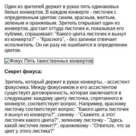
Один из зрителей держит в руках пять одинаковых
белых конвертов. В каждом конверте - листочек с
определенным цветом: синим, красным, желтым,
зеленым и оранжевым. Зритель открывает один из
конвертов, достает оттуда листочек и, показывая его
публике, спрашивает: "Какого цвета листочек я вынул
из конверта?" - "Красного", - без запинки отвечает
исполнитель. Он ни разу не ошибается в определении
цветов.
Секрет фокуса:
Зритель, который держит в руках конверты, - ассистент
фокусника. Между фокусником и его ассистентом
существует договоренность, которая заключается в
следующем: каждому цвету листочка, спрятанного в
конверте, соответствует вопрос. Например, красному
листочку соответствует вопрос: "Какого цвета листочек
я вынул из конверта?", синему - "Скажите, а этот
листочек какого цвета?", зеленому листочку - "Здесь
какой листочек лежит?", оранжевому - "Ответьте, что за
цвет у этого листика?"