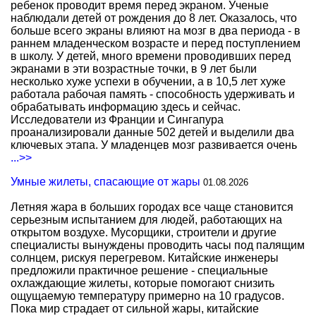
ребенок проводит время перед экраном. Ученые
наблюдали детей от рождения до 8 лет. Оказалось, что
больше всего экраны влияют на мозг в два периода - в
раннем младенческом возрасте и перед поступлением
в школу. У детей, много времени проводивших перед
экранами в эти возрастные точки, в 9 лет были
несколько хуже успехи в обучении, а в 10,5 лет хуже
работала рабочая память - способность удерживать и
обрабатывать информацию здесь и сейчас.
Исследователи из Франции и Сингапура
проанализировали данные 502 детей и выделили два
ключевых этапа. У младенцев мозг развивается очень
...>>
Умные жилеты, спасающие от жары
01.08.2026
Летняя жара в больших городах все чаще становится
серьезным испытанием для людей, работающих на
открытом воздухе. Мусорщики, строители и другие
специалисты вынуждены проводить часы под палящим
солнцем, рискуя перегревом. Китайские инженеры
предложили практичное решение - специальные
охлаждающие жилеты, которые помогают снизить
ощущаемую температуру примерно на 10 градусов.
Пока мир страдает от сильной жары, китайские