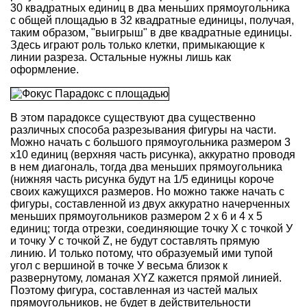
30 квадратных единиц в два меньших прямоугольника
с общей площадью в 32 квадратные единицы, получая,
таким образом, "выигрыш" в две квадратные единицы.
Здесь играют роль только клетки, примыкающие к
линии разреза. Остальные нужны лишь как
оформление.
В этом парадоксе существуют два существенно
различных способа разрезывания фигуры на части.
Можно начать с большого прямоугольника размером 3
х10 единиц (верхняя часть рисунка), аккуратно проводя
в нем диагональ, тогда два меньших прямоугольника
(нижняя часть рисунка будут на 1/5 единицы короче
своих кажущихся размеров. Но можно также начать с
фигуры, составленной из двух аккуратно начерченных
меньших прямоугольников размером 2 х 6 и 4 х 5
единиц; тогда отрезки, соединяющие точку X с точкой У
и точку У с точкой Z, не будут составлять прямую
линию. И только потому, что образуемый ими тупой
угол с вершиной в точке У весьма близок к
развернутому, ломаная XYZ кажется прямой линией.
Поэтому фигура, составленная из частей малых
прямоугольников, не будет в действительности