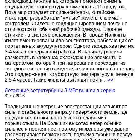
охлаждающие жилеты, которые помогают снизить
ощущаемую температуру примерно на 10 градусов.
Пока мир страдает от сильной жары, китайские
инженеры разработали "умные" жилеты с климат-
контролем. Жилеты с кондиционированием почти не
отличаются от обычной рабочей одежды. Главное
отличие - в системе охлаждения. В городе Нанкин в
жилет вмонтированы два вентилятора, работающих от
портативных аккумуляторов. Одного заряда хватает на
3-4 часа непрерывной работы. В Чанчжоу решили
разместить в карманах охлаждающие элементы с
материалом, который при нагревании переходит из
твердого состояния в жидкое, активно поглощая тепло.
Это поддерживает комфортную температуру в течение
2,5-4 часов. Такие жилеты выглядят почти
...>>
Летающие ветротурбины 3 МВт вышли в серию
31.07.2026
Традиционные ветряные электростанции зависят от
силы и стабильности ветра у поверхности земли, где
воздушные потоки часто бывают слабыми и
порывистыми. На больших высотах ветер обычно
сильнее и постояннее, поэтому инженеры уже давно
рассматривают возможность подъема турбин в воздух.