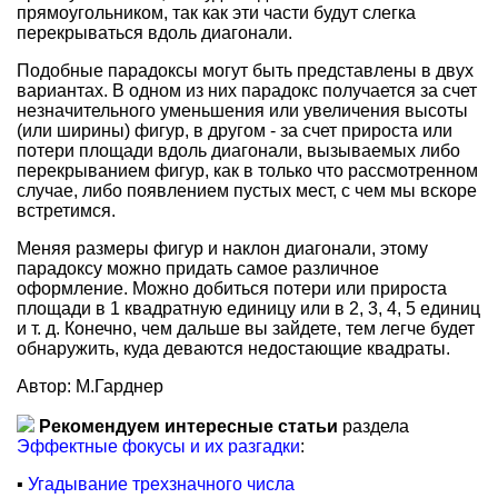
прямоугольником, так как эти части будут слегка
перекрываться вдоль диагонали.
Подобные парадоксы могут быть представлены в двух
вариантах. В одном из них парадокс получается за счет
незначительного уменьшения или увеличения высоты
(или ширины) фигур, в другом - за счет прироста или
потери площади вдоль диагонали, вызываемых либо
перекрыванием фигур, как в только что рассмотренном
случае, либо появлением пустых мест, с чем мы вскоре
встретимся.
Меняя размеры фигур и наклон диагонали, этому
парадоксу можно придать самое различное
оформление. Можно добиться потери или прироста
площади в 1 квадратную единицу или в 2, 3, 4, 5 единиц
и т. д. Конечно, чем дальше вы зайдете, тем легче будет
обнаружить, куда деваются недостающие квадраты.
Автор: М.Гарднер
Рекомендуем интересные статьи
раздела
Эффектные фокусы и их разгадки
:
▪
Угадывание трехзначного числа