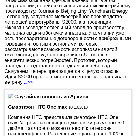
Китайская компания сделала важный шаг в этом
направлении, перейдя от испытаний к мелкосерийному
производству. Компания Beijing Linyi Yunchuan Energy
Technology запустила мелкосерийное производство
летающей ветротурбины S2000, а в провинции
Чжэцзян возводят отдельный завод по производству
материалов для оболочки аппарата. У компании уже
есть предварительные договоренности с прибрежными
городами и горными регионами, которые
рассматривают возможность использования этой
технологии для удовлетворения собственных
энергетических потребностей. Прототип, который
полгода назад только что поднялся в небо над
Сычуанем, теперь превращается в целую отрасль.
Идея S2000 проста: вместо того чтобы устанавливать
ветряну
...>>
Случайная новость из Архива
Смартфон HTC One max
18.10.2013
Компания HTC представила смартфон HTC One
max. Устройство оснащено дисплеем размером 5,9
дюйма, так что его можно отнести к категории
планшетофонов. Разрешение экрана равно 1920 х