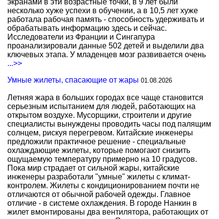
экранами в эти возрастные точки, в 9 лет были
несколько хуже успехи в обучении, а в 10,5 лет хуже
работала рабочая память - способность удерживать и
обрабатывать информацию здесь и сейчас.
Исследователи из Франции и Сингапура
проанализировали данные 502 детей и выделили два
ключевых этапа. У младенцев мозг развивается очень
...>>
Умные жилеты, спасающие от жары
01.08.2026
Летняя жара в больших городах все чаще становится
серьезным испытанием для людей, работающих на
открытом воздухе. Мусорщики, строители и другие
специалисты вынуждены проводить часы под палящим
солнцем, рискуя перегревом. Китайские инженеры
предложили практичное решение - специальные
охлаждающие жилеты, которые помогают снизить
ощущаемую температуру примерно на 10 градусов.
Пока мир страдает от сильной жары, китайские
инженеры разработали "умные" жилеты с климат-
контролем. Жилеты с кондиционированием почти не
отличаются от обычной рабочей одежды. Главное
отличие - в системе охлаждения. В городе Нанкин в
жилет вмонтированы два вентилятора, работающих от