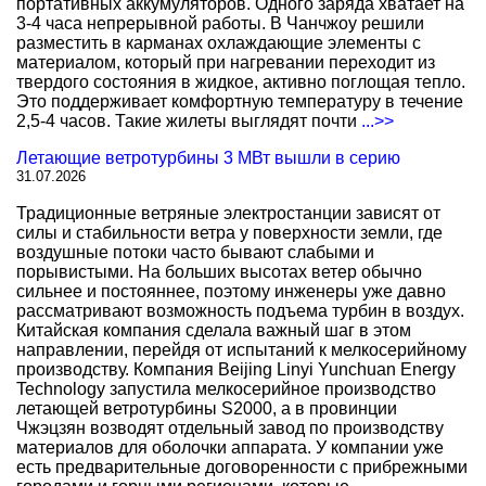
портативных аккумуляторов. Одного заряда хватает на
3-4 часа непрерывной работы. В Чанчжоу решили
разместить в карманах охлаждающие элементы с
материалом, который при нагревании переходит из
твердого состояния в жидкое, активно поглощая тепло.
Это поддерживает комфортную температуру в течение
2,5-4 часов. Такие жилеты выглядят почти
...>>
Летающие ветротурбины 3 МВт вышли в серию
31.07.2026
Традиционные ветряные электростанции зависят от
силы и стабильности ветра у поверхности земли, где
воздушные потоки часто бывают слабыми и
порывистыми. На больших высотах ветер обычно
сильнее и постояннее, поэтому инженеры уже давно
рассматривают возможность подъема турбин в воздух.
Китайская компания сделала важный шаг в этом
направлении, перейдя от испытаний к мелкосерийному
производству. Компания Beijing Linyi Yunchuan Energy
Technology запустила мелкосерийное производство
летающей ветротурбины S2000, а в провинции
Чжэцзян возводят отдельный завод по производству
материалов для оболочки аппарата. У компании уже
есть предварительные договоренности с прибрежными