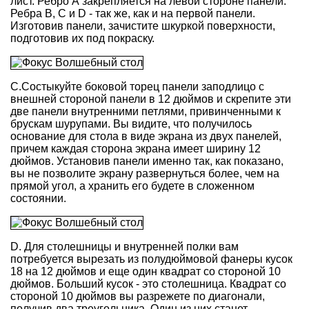
лист. Ребро А закрепляется на левой стороне панели.
Ребра В, С и D - так же, как и на первой панели.
Изготовив панели, зачистите шкуркой поверхности,
подготовив их под покраску.
С.Состыкуйте боковой торец панели заподлицо с
внешней стороной панели в 12 дюймов и скрепите эти
две панели внутренними петлями, привинченными к
брускам шурупами. Вы видите, что получилось
основание для стола в виде экрана из двух панелей,
причем каждая сторона экрана имеет ширину 12
дюймов. Установив панели именно так, как показано,
вы не позволите экрану развернуться более, чем на
прямой угол, а хранить его будете в сложенном
состоянии.
D. Для столешницы и внутренней полки вам
потребуется вырезать из полудюймовой фанеры кусок
18 на 12 дюймов и еще один квадрат со стороной 10
дюймов. Больший кусок - это столешница. Квадрат со
стороной 10 дюймов вы разрежете по диагонали,
получив два треугольника. Один из них станет