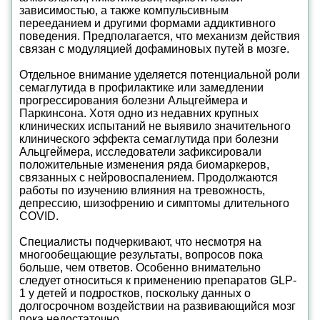
зависимостью, а также компульсивным
перееданием и другими формами аддиктивного
поведения. Предполагается, что механизм действия
связан с модуляцией дофаминовых путей в мозге.
Отдельное внимание уделяется потенциальной роли
семаглутида в профилактике или замедлении
прогрессирования болезни Альцгеймера и
Паркинсона. Хотя одно из недавних крупных
клинических испытаний не выявило значительного
клинического эффекта семаглутида при болезни
Альцгеймера, исследователи зафиксировали
положительные изменения ряда биомаркеров,
связанных с нейровоспалением. Продолжаются
работы по изучению влияния на тревожность,
депрессию, шизофрению и симптомы длительного
COVID.
Специалисты подчеркивают, что несмотря на
многообещающие результаты, вопросов пока
больше, чем ответов. Особенно внимательно
следует относиться к применению препаратов GLP-
1 у детей и подростков, поскольку данных о
долгосрочном воздействии на развивающийся мозг
пока недостаточно.