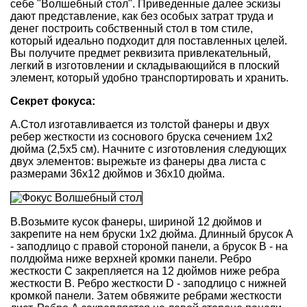
себе "Волшебный стол". Приведенные далее эскизы
дают представление, как без особых затрат труда и
денег построить собственный стол в том стиле,
который идеально подходит для поставленных целей.
Вы получите предмет реквизита привлекательный,
легкий в изготовлении и складывающийся в плоский
элемент, который удобно транспортировать и хранить.
Секрет фокуса:
А.Стол изготавливается из толстой фанеры и двух
ребер жесткости из соснового бруска сечением 1x2
дюйма (2,5x5 см). Начните с изготовления следующих
двух элементов: вырежьте из фанеры два листа с
размерами 36x12 дюймов и 36x10 дюйма.
В.Возьмите кусок фанеры, шириной 12 дюймов и
закрепите на нем бруски 1x2 дюйма. Длинный брусок А
- заподлицо с правой стороной панели, а брусок В - на
полдюйма ниже верхней кромки панели. Ребро
жесткости С закрепляется на 12 дюймов ниже ребра
жесткости В. Ребро жесткости D - заподлицо с нижней
кромкой панели. Затем обвяжите ребрами жесткости