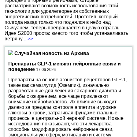
городами и горными регионами, которые
рассматривают возможность использования этой
технологии для удовлетворения собственных
энергетических потребностей. Прототип, который
полгода назад только что поднялся в небо над
Сычуанем, теперь превращается в целую отрасль.
Идея S2000 проста: вместо того чтобы устанавливать
ветряну
...>>
Случайная новость из Архива
Препараты GLP-1 меняют нейронные связи и
поведение
17.06.2026
Препараты на основе агонистов рецепторов GLP-1,
такие как семаглутид (Оземпик), изначально
разработанные для лечения сахарного диабета и
борьбы с ожирением, все чаще привлекают
внимание нейробиологов. Их влияние выходит
далеко за пределы контроля аппетита и уровня
глюкозы в крови, затрагивая фундаментальные
процессы в центральной нервной системе. Новые
исследования показывают, что эти лекарства
способны модифицировать нейронные связи,
эмоциональную сферу, мотивацию и систему