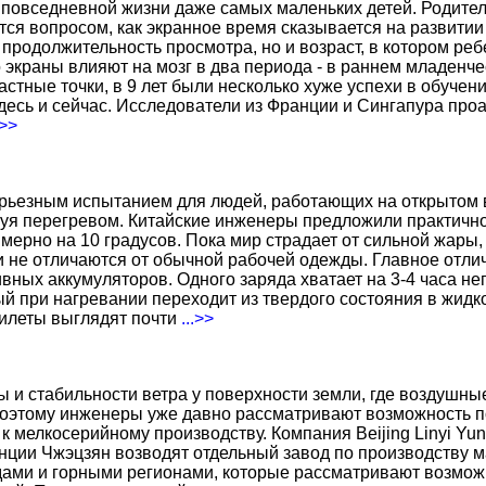
повседневной жизни даже самых маленьких детей. Родител
тся вопросом, как экранное время сказывается на развитии
о продолжительность просмотра, но и возраст, в котором р
о экраны влияют на мозг в два периода - в раннем младенче
тные точки, в 9 лет были несколько хуже успехи в обучении
есь и сейчас. Исследователи из Франции и Сингапура про
.>>
ерьезным испытанием для людей, работающих на открытом в
уя перегревом. Китайские инженеры предложили практичн
ерно на 10 градусов. Пока мир страдает от сильной жары,
не отличаются от обычной рабочей одежды. Главное отличи
вных аккумуляторов. Одного заряда хватает на 3-4 часа н
 при нагревании переходит из твердого состояния в жидко
жилеты выглядят почти
...>>
ы и стабильности ветра у поверхности земли, где воздушн
поэтому инженеры уже давно рассматривают возможность по
к мелкосерийному производству. Компания Beijing Linyi Yu
нции Чжэцзян возводят отдельный завод по производству м
ами и горными регионами, которые рассматривают возможн