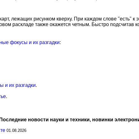
карт, лежащих рисунком кверху. При каждом слове "есть" к 
говом раскладе также окажется четным. Быстро подсчитав ко
ые фокусы и их разгадки
:
 и их разгадки
.
тье
.
Последние новости науки и техники, новинки электрон
сте
01.08.2026