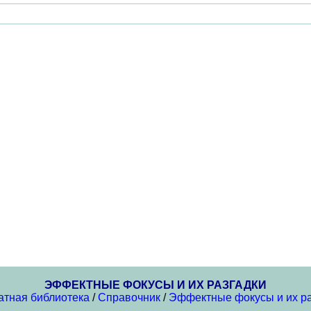
ЭФФЕКТНЫЕ ФОКУСЫ И ИХ РАЗГАДКИ
атная библиотека
/
Справочник
/
Эффектные фокусы и их ра