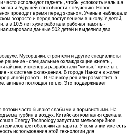
и часто используют гаджеты, чтобы успокоить малыша
 мозга и будущей способности к обучению. Новое
ебенок проводит время перед экраном. Ученые наблюдали
ском возрасте и перед поступлением в школу. У детей,
, а в 10,5 лет хуже работала рабочая память -
анализировали данные 502 детей и выделили два
оздухе. Мусорщики, строители и другие специалисты
ое решение - специальные охлаждающие жилеты,
 китайские инженеры разработали "умные" жилеты с
е - в системе охлаждения. В городе Нанкин в жилет
епрерывной работы. В Чанчжоу решили разместить в
е, активно поглощая тепло. Это поддерживает
ые потоки часто бывают слабыми и порывистыми. На
дъема турбин в воздух. Китайская компания сделала
nchuan Energy Technology запустила мелкосерийное
атериалов для оболочки аппарата. У компании уже есть
ость использования этой технологии для