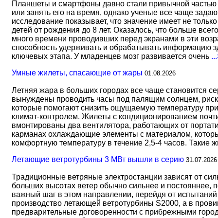
Планшеты и смартфоны давно стали привычной частью 
или занять его на время, однако ученые все чаще задаю
исследование показывает, что значение имеет не тольк
детей от рождения до 8 лет. Оказалось, что больше всег
много времени проводивших перед экранами в эти возрас
способность удерживать и обрабатывать информацию зд
ключевых этапа. У младенцев мозг развивается очень
..
Умные жилеты, спасающие от жары
01.08.2026
Летняя жара в больших городах все чаще становится с
вынуждены проводить часы под палящим солнцем, риск
которые помогают снизить ощущаемую температуру прим
климат-контролем. Жилеты с кондиционированием почти 
вмонтированы два вентилятора, работающих от портати
карманах охлаждающие элементы с материалом, который
комфортную температуру в течение 2,5-4 часов. Такие 
Летающие ветротурбины 3 МВт вышли в серию
31.07.2026
Традиционные ветряные электростанции зависят от сил
больших высотах ветер обычно сильнее и постояннее, 
важный шаг в этом направлении, перейдя от испытаний 
производство летающей ветротурбины S2000, а в прови
предварительные договоренности с прибрежными город