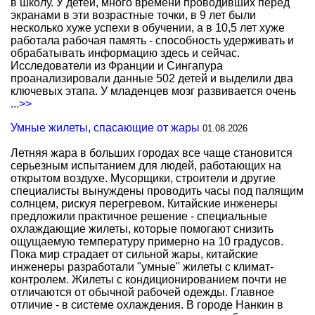
в школу. У детей, много времени проводивших перед
экранами в эти возрастные точки, в 9 лет были
несколько хуже успехи в обучении, а в 10,5 лет хуже
работала рабочая память - способность удерживать и
обрабатывать информацию здесь и сейчас.
Исследователи из Франции и Сингапура
проанализировали данные 502 детей и выделили два
ключевых этапа. У младенцев мозг развивается очень
...>>
Умные жилеты, спасающие от жары
01.08.2026
Летняя жара в больших городах все чаще становится
серьезным испытанием для людей, работающих на
открытом воздухе. Мусорщики, строители и другие
специалисты вынуждены проводить часы под палящим
солнцем, рискуя перегревом. Китайские инженеры
предложили практичное решение - специальные
охлаждающие жилеты, которые помогают снизить
ощущаемую температуру примерно на 10 градусов.
Пока мир страдает от сильной жары, китайские
инженеры разработали "умные" жилеты с климат-
контролем. Жилеты с кондиционированием почти не
отличаются от обычной рабочей одежды. Главное
отличие - в системе охлаждения. В городе Нанкин в