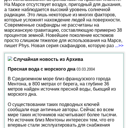
На Марсе отсутствует воздух, пригодный для дыхания,
а также наблюдается высокий уровень солнечной
радиации. Это лишь некоторые из многих факторов,
которые усложнят нахождение людей на поверхности.
Современные скафандры не рассчитаны на
марсианскую гравитацию, составляющую примерно 38
процентов земной. Новейшее поколение костюмов
просто слишком тяжелое для использования на Марсе,
пишет Phys. Новая серия скафандров, которую раз
...>>
Случайная новость из Архива
Пресная вода с морского дна
03.03.2004
В Средиземном море близ французского города
Ментона, в 800 метрах от берега, на глубине 36
метров найден источник пресной воды, бьющий из
морского дна.
О существовании таких подводных ключей
сообщали еще античные авторы. Сейчас во всем
мире таких источников насчитывают более тысячи.
Но источник близ Ментоны интересен тем, что его
впервые стали эксплуатировать для снабжения