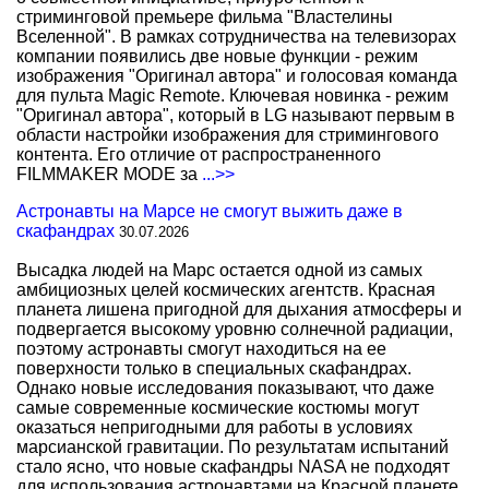
стриминговой премьере фильма "Властелины
Вселенной". В рамках сотрудничества на телевизорах
компании появились две новые функции - режим
изображения "Оригинал автора" и голосовая команда
для пульта Magic Remote. Ключевая новинка - режим
"Оригинал автора", который в LG называют первым в
области настройки изображения для стримингового
контента. Его отличие от распространенного
FILMMAKER MODE за
...>>
Астронавты на Марсе не смогут выжить даже в
скафандрах
30.07.2026
Высадка людей на Марс остается одной из самых
амбициозных целей космических агентств. Красная
планета лишена пригодной для дыхания атмосферы и
подвергается высокому уровню солнечной радиации,
поэтому астронавты смогут находиться на ее
поверхности только в специальных скафандрах.
Однако новые исследования показывают, что даже
самые современные космические костюмы могут
оказаться непригодными для работы в условиях
марсианской гравитации. По результатам испытаний
стало ясно, что новые скафандры NASA не подходят
для использования астронавтами на Красной планете.