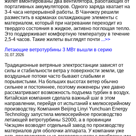
жилет вмонтированы два вентилятора, работающих от
портативных аккумуляторов. Одного заряда хватает на
3-4 часа непрерывной работы. В Чанчжоу решили
разместить в карманах охлаждающие элементы с
материалом, который при нагревании переходит из
твердого состояния в жидкое, активно поглощая тепло.
Это поддерживает комфортную температуру в течение
2,5-4 часов. Такие жилеты выглядят почти
...>>
Летающие ветротурбины 3 МВт вышли в серию
31.07.2026
Традиционные ветряные электростанции зависят от
силы и стабильности ветра у поверхности земли, где
воздушные потоки часто бывают слабыми и
порывистыми. На больших высотах ветер обычно
сильнее и постояннее, поэтому инженеры уже давно
рассматривают возможность подъема турбин в воздух.
Китайская компания сделала важный шаг в этом
направлении, перейдя от испытаний к мелкосерийному
производству. Компания Beijing Linyi Yunchuan Energy
Technology запустила мелкосерийное производство
летающей ветротурбины S2000, а в провинции
Чжэцзян возводят отдельный завод по производству
материалов для оболочки аппарата. У компании уже