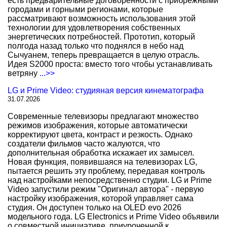
есть предварительные договоренности с прибрежными
городами и горными регионами, которые
рассматривают возможность использования этой
технологии для удовлетворения собственных
энергетических потребностей. Прототип, который
полгода назад только что поднялся в небо над
Сычуанем, теперь превращается в целую отрасль.
Идея S2000 проста: вместо того чтобы устанавливать
ветряну
...>>
LG и Prime Video: студияная версия кинематографа
31.07.2026
Современные телевизоры предлагают множество
режимов изображения, которые автоматически
корректируют цвета, контраст и резкость. Однако
создатели фильмов часто жалуются, что
дополнительная обработка искажает их замысел.
Новая функция, появившаяся на телевизорах LG,
пытается решить эту проблему, передавая контроль
над настройками непосредственно студии. LG и Prime
Video запустили режим "Оригинал автора" - первую
настройку изображения, которой управляет сама
студия. Он доступен только на OLED evo 2026
модельного года. LG Electronics и Prime Video объявили
о совместной инициативе, приуроченной к