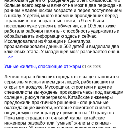
наблюдали детей от рождения до 8 лет. Оказалось, что
больше всего экраны влияют на мозг в два периода - в
раннем младенческом возрасте и перед поступлением
в школу. У детей, много времени проводивших перед
экранами в эти возрастные точки, в 9 лет были
несколько хуже успехи в обучении, а в 10,5 лет хуже
работала рабочая память - способность удерживать и
обрабатывать информацию здесь и сейчас.
Исследователи из Франции и Сингапура
проанализировали данные 502 детей и выделили два
ключевых этапа. У младенцев мозг развивается очень
...>>
Умные жилеты, спасающие от жары
01.08.2026
Летняя жара в больших городах все чаще становится
серьезным испытанием для людей, работающих на
открытом воздухе. Мусорщики, строители и другие
специалисты вынуждены проводить часы под палящим
солнцем, рискуя перегревом. Китайские инженеры
предложили практичное решение - специальные
охлаждающие жилеты, которые помогают снизить
ощущаемую температуру примерно на 10 градусов.
Пока мир страдает от сильной жары, китайские
инженеры разработали "умные" жилеты с климат-