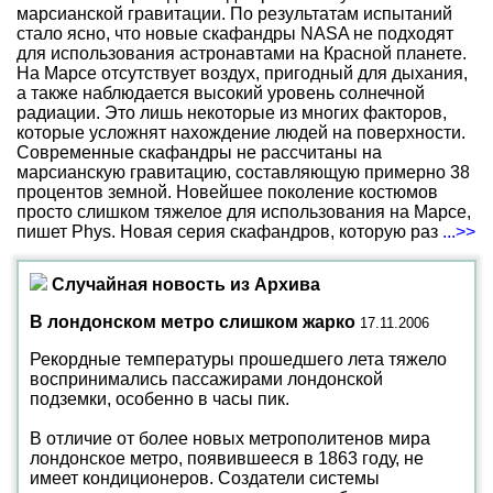
марсианской гравитации. По результатам испытаний
стало ясно, что новые скафандры NASA не подходят
для использования астронавтами на Красной планете.
На Марсе отсутствует воздух, пригодный для дыхания,
а также наблюдается высокий уровень солнечной
радиации. Это лишь некоторые из многих факторов,
которые усложнят нахождение людей на поверхности.
Современные скафандры не рассчитаны на
марсианскую гравитацию, составляющую примерно 38
процентов земной. Новейшее поколение костюмов
просто слишком тяжелое для использования на Марсе,
пишет Phys. Новая серия скафандров, которую раз
...>>
Случайная новость из Архива
В лондонском метро слишком жарко
17.11.2006
Рекордные температуры прошедшего лета тяжело
воспринимались пассажирами лондонской
подземки, особенно в часы пик.
В отличие от более новых метрополитенов мира
лондонское метро, появившееся в 1863 году, не
имеет кондиционеров. Создатели системы