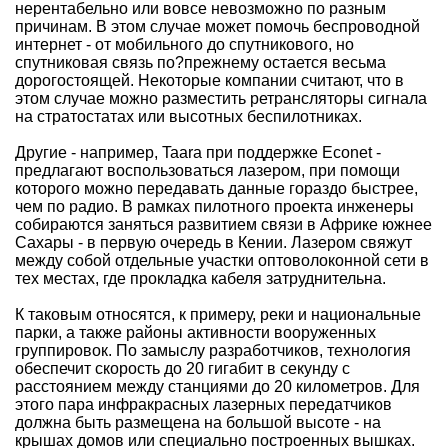
нерентабельно или вовсе невозможно по разным
причинам. В этом случае может помочь беспроводной
интернет - от мобильного до спутникового, но
спутниковая связь по?прежнему остается весьма
дорогостоящей. Некоторые компании считают, что в
этом случае можно разместить ретрансляторы сигнала
на стратостатах или высотных беспилотниках.
Другие - например, Taara при поддержке Econet -
предлагают воспользоваться лазером, при помощи
которого можно передавать данные гораздо быстрее,
чем по радио. В рамках пилотного проекта инженеры
собираются заняться развитием связи в Африке южнее
Сахары - в первую очередь в Кении. Лазером свяжут
между собой отдельные участки оптоволоконной сети в
тех местах, где прокладка кабеля затруднительна.
К таковым относятся, к примеру, реки и национальные
парки, а также районы активности вооруженных
группировок. По замыслу разработчиков, технология
обеспечит скорость до 20 гигабит в секунду с
расстоянием между станциями до 20 километров. Для
этого пара инфракрасных лазерных передатчиков
должна быть размещена на большой высоте - на
крышах домов или специально построенных вышках.