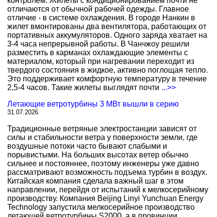
контролем. Жилеты с кондиционированием почти не
отличаются от обычной рабочей одежды. Главное
отличие - в системе охлаждения. В городе Нанкин в
жилет вмонтированы два вентилятора, работающих от
портативных аккумуляторов. Одного заряда хватает на
3-4 часа непрерывной работы. В Чанчжоу решили
разместить в карманах охлаждающие элементы с
материалом, который при нагревании переходит из
твердого состояния в жидкое, активно поглощая тепло.
Это поддерживает комфортную температуру в течение
2,5-4 часов. Такие жилеты выглядят почти
...>>
Летающие ветротурбины 3 МВт вышли в серию
31.07.2026
Традиционные ветряные электростанции зависят от
силы и стабильности ветра у поверхности земли, где
воздушные потоки часто бывают слабыми и
порывистыми. На больших высотах ветер обычно
сильнее и постояннее, поэтому инженеры уже давно
рассматривают возможность подъема турбин в воздух.
Китайская компания сделала важный шаг в этом
направлении, перейдя от испытаний к мелкосерийному
производству. Компания Beijing Linyi Yunchuan Energy
Technology запустила мелкосерийное производство
летающей ветротурбины S2000, а в провинции