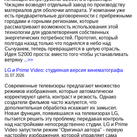
Чжэцзян возводят отдельный завод по производству
материалов для оболочки аппарата. У компании уже
есть предварительные договоренности с прибрежными
городами и горными регионами, которые
рассматривают возможность использования этой
технологии для удовлетворения собственных
энергетических потребностей. Прототип, который
полгода назад только что поднялся в небо над
Сычуанем, теперь превращается в целую отрасль.
Идея S2000 проста: вместо того чтобы устанавливать
ветряну
...>>
LG и Prime Video: студияная версия кинематографа
31.07.2026
Современные телевизоры предлагают множество
режимов изображения, которые автоматически
корректируют цвета, контраст и резкость. Однако
создатели фильмов часто жалуются, что
дополнительная обработка искажает их замысел.
Новая функция, появившаяся на телевизорах LG,
пытается решить эту проблему, передавая контроль
над настройками непосредственно студии. LG и Prime
Video запустили режим "Оригинал автора" - первую
настройку изображения, которой управляет сама