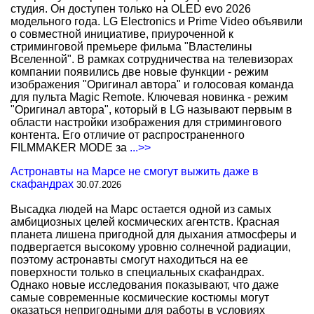
студия. Он доступен только на OLED evo 2026
модельного года. LG Electronics и Prime Video объявили
о совместной инициативе, приуроченной к
стриминговой премьере фильма "Властелины
Вселенной". В рамках сотрудничества на телевизорах
компании появились две новые функции - режим
изображения "Оригинал автора" и голосовая команда
для пульта Magic Remote. Ключевая новинка - режим
"Оригинал автора", который в LG называют первым в
области настройки изображения для стримингового
контента. Его отличие от распространенного
FILMMAKER MODE за
...>>
Астронавты на Марсе не смогут выжить даже в
скафандрах
30.07.2026
Высадка людей на Марс остается одной из самых
амбициозных целей космических агентств. Красная
планета лишена пригодной для дыхания атмосферы и
подвергается высокому уровню солнечной радиации,
поэтому астронавты смогут находиться на ее
поверхности только в специальных скафандрах.
Однако новые исследования показывают, что даже
самые современные космические костюмы могут
оказаться непригодными для работы в условиях