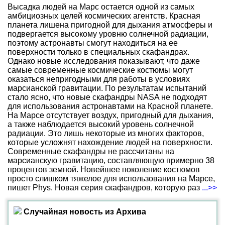
Высадка людей на Марс остается одной из самых
амбициозных целей космических агентств. Красная
планета лишена пригодной для дыхания атмосферы и
подвергается высокому уровню солнечной радиации,
поэтому астронавты смогут находиться на ее
поверхности только в специальных скафандрах.
Однако новые исследования показывают, что даже
самые современные космические костюмы могут
оказаться непригодными для работы в условиях
марсианской гравитации. По результатам испытаний
стало ясно, что новые скафандры NASA не подходят
для использования астронавтами на Красной планете.
На Марсе отсутствует воздух, пригодный для дыхания,
а также наблюдается высокий уровень солнечной
радиации. Это лишь некоторые из многих факторов,
которые усложнят нахождение людей на поверхности.
Современные скафандры не рассчитаны на
марсианскую гравитацию, составляющую примерно 38
процентов земной. Новейшее поколение костюмов
просто слишком тяжелое для использования на Марсе,
пишет Phys. Новая серия скафандров, которую раз
...>>
Случайная новость из Архива