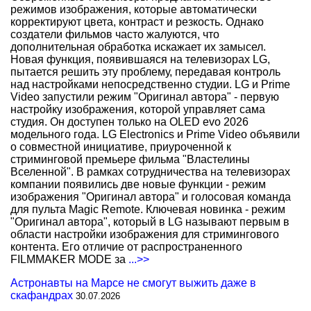
режимов изображения, которые автоматически
корректируют цвета, контраст и резкость. Однако
создатели фильмов часто жалуются, что
дополнительная обработка искажает их замысел.
Новая функция, появившаяся на телевизорах LG,
пытается решить эту проблему, передавая контроль
над настройками непосредственно студии. LG и Prime
Video запустили режим "Оригинал автора" - первую
настройку изображения, которой управляет сама
студия. Он доступен только на OLED evo 2026
модельного года. LG Electronics и Prime Video объявили
о совместной инициативе, приуроченной к
стриминговой премьере фильма "Властелины
Вселенной". В рамках сотрудничества на телевизорах
компании появились две новые функции - режим
изображения "Оригинал автора" и голосовая команда
для пульта Magic Remote. Ключевая новинка - режим
"Оригинал автора", который в LG называют первым в
области настройки изображения для стримингового
контента. Его отличие от распространенного
FILMMAKER MODE за
...>>
Астронавты на Марсе не смогут выжить даже в
скафандрах
30.07.2026