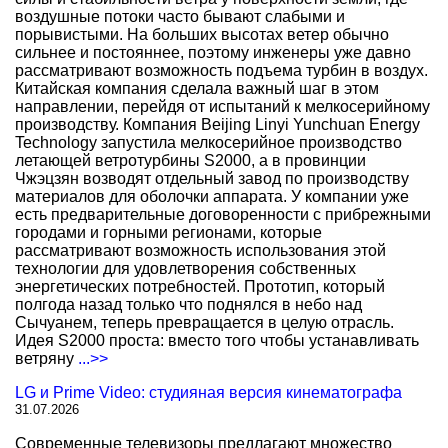
воздушные потоки часто бывают слабыми и
порывистыми. На больших высотах ветер обычно
сильнее и постояннее, поэтому инженеры уже давно
рассматривают возможность подъема турбин в воздух.
Китайская компания сделала важный шаг в этом
направлении, перейдя от испытаний к мелкосерийному
производству. Компания Beijing Linyi Yunchuan Energy
Technology запустила мелкосерийное производство
летающей ветротурбины S2000, а в провинции
Чжэцзян возводят отдельный завод по производству
материалов для оболочки аппарата. У компании уже
есть предварительные договоренности с прибрежными
городами и горными регионами, которые
рассматривают возможность использования этой
технологии для удовлетворения собственных
энергетических потребностей. Прототип, который
полгода назад только что поднялся в небо над
Сычуанем, теперь превращается в целую отрасль.
Идея S2000 проста: вместо того чтобы устанавливать
ветряну
...>>
LG и Prime Video: студияная версия кинематографа
31.07.2026
Современные телевизоры предлагают множество