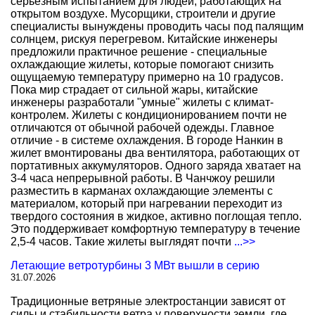
серьезным испытанием для людей, работающих на
открытом воздухе. Мусорщики, строители и другие
специалисты вынуждены проводить часы под палящим
солнцем, рискуя перегревом. Китайские инженеры
предложили практичное решение - специальные
охлаждающие жилеты, которые помогают снизить
ощущаемую температуру примерно на 10 градусов.
Пока мир страдает от сильной жары, китайские
инженеры разработали "умные" жилеты с климат-
контролем. Жилеты с кондиционированием почти не
отличаются от обычной рабочей одежды. Главное
отличие - в системе охлаждения. В городе Нанкин в
жилет вмонтированы два вентилятора, работающих от
портативных аккумуляторов. Одного заряда хватает на
3-4 часа непрерывной работы. В Чанчжоу решили
разместить в карманах охлаждающие элементы с
материалом, который при нагревании переходит из
твердого состояния в жидкое, активно поглощая тепло.
Это поддерживает комфортную температуру в течение
2,5-4 часов. Такие жилеты выглядят почти
...>>
Летающие ветротурбины 3 МВт вышли в серию
31.07.2026
Традиционные ветряные электростанции зависят от
силы и стабильности ветра у поверхности земли, где