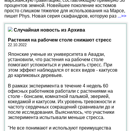
марсианскую гравитацию, составляющую примерно 38
процентов земной. Новейшее поколение костюмов
просто слишком тяжелое для использования на Марсе,
пишет Phys. Новая серия скафандров, которую раз
...>>
Случайная новость из Архива
Растения на рабочем столе снижают стресс
22.10.2022
Японские ученые их университета в Авадзи,
установили, что растения на рабочем столе
помогают успокоиться и уменьшить стресс. При
этом эффект наблюдался от всех видов - кактусов
до карликовых деревьев.
В рамках эксперимента в течение 4 недель 60
офисных работников работали с растениями на
столе - бонсаем, комнатной пальмой, эверией,
кокедамой и кактусом. Их уровень тревожности и
частоту сердечных сокращений сравнивали до и
после исследования. Выяснилось, что участники
эксперимента испытывали меньше стресса.
"Не все понимают и используют преимущества