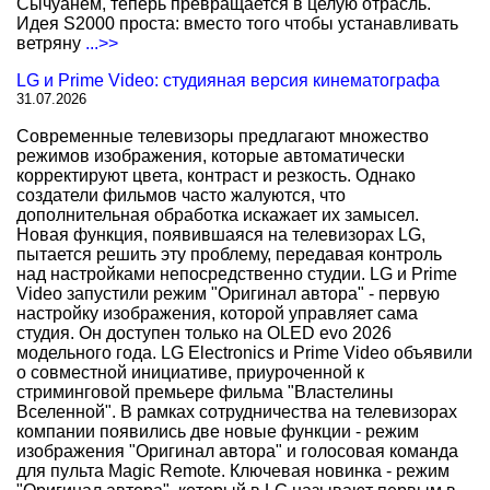
Сычуанем, теперь превращается в целую отрасль.
Идея S2000 проста: вместо того чтобы устанавливать
ветряну
...>>
LG и Prime Video: студияная версия кинематографа
31.07.2026
Современные телевизоры предлагают множество
режимов изображения, которые автоматически
корректируют цвета, контраст и резкость. Однако
создатели фильмов часто жалуются, что
дополнительная обработка искажает их замысел.
Новая функция, появившаяся на телевизорах LG,
пытается решить эту проблему, передавая контроль
над настройками непосредственно студии. LG и Prime
Video запустили режим "Оригинал автора" - первую
настройку изображения, которой управляет сама
студия. Он доступен только на OLED evo 2026
модельного года. LG Electronics и Prime Video объявили
о совместной инициативе, приуроченной к
стриминговой премьере фильма "Властелины
Вселенной". В рамках сотрудничества на телевизорах
компании появились две новые функции - режим
изображения "Оригинал автора" и голосовая команда
для пульта Magic Remote. Ключевая новинка - режим