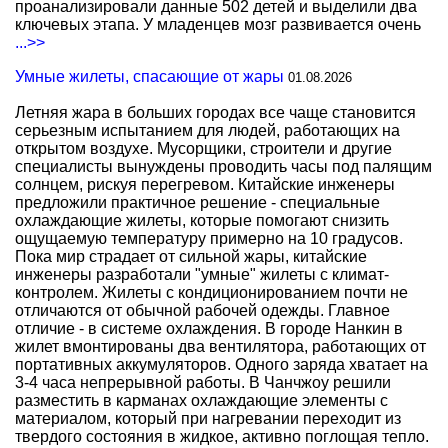
проанализировали данные 502 детей и выделили два
ключевых этапа. У младенцев мозг развивается очень
...>>
Умные жилеты, спасающие от жары
01.08.2026
Летняя жара в больших городах все чаще становится
серьезным испытанием для людей, работающих на
открытом воздухе. Мусорщики, строители и другие
специалисты вынуждены проводить часы под палящим
солнцем, рискуя перегревом. Китайские инженеры
предложили практичное решение - специальные
охлаждающие жилеты, которые помогают снизить
ощущаемую температуру примерно на 10 градусов.
Пока мир страдает от сильной жары, китайские
инженеры разработали "умные" жилеты с климат-
контролем. Жилеты с кондиционированием почти не
отличаются от обычной рабочей одежды. Главное
отличие - в системе охлаждения. В городе Нанкин в
жилет вмонтированы два вентилятора, работающих от
портативных аккумуляторов. Одного заряда хватает на
3-4 часа непрерывной работы. В Чанчжоу решили
разместить в карманах охлаждающие элементы с
материалом, который при нагревании переходит из
твердого состояния в жидкое, активно поглощая тепло.