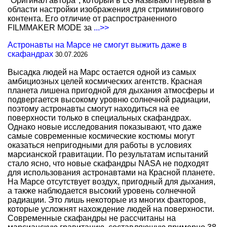
"Оригинал автора", который в LG называют первым в
области настройки изображения для стримингового
контента. Его отличие от распространенного
FILMMAKER MODE за
...>>
Астронавты на Марсе не смогут выжить даже в
скафандрах
30.07.2026
Высадка людей на Марс остается одной из самых
амбициозных целей космических агентств. Красная
планета лишена пригодной для дыхания атмосферы и
подвергается высокому уровню солнечной радиации,
поэтому астронавты смогут находиться на ее
поверхности только в специальных скафандрах.
Однако новые исследования показывают, что даже
самые современные космические костюмы могут
оказаться непригодными для работы в условиях
марсианской гравитации. По результатам испытаний
стало ясно, что новые скафандры NASA не подходят
для использования астронавтами на Красной планете.
На Марсе отсутствует воздух, пригодный для дыхания,
а также наблюдается высокий уровень солнечной
радиации. Это лишь некоторые из многих факторов,
которые усложнят нахождение людей на поверхности.
Современные скафандры не рассчитаны на