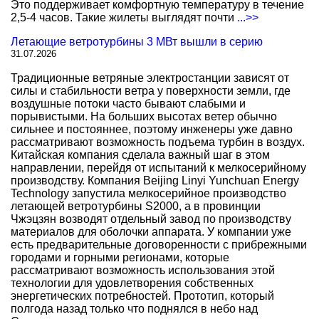
Это поддерживает комфортную температуру в течение
2,5-4 часов. Такие жилеты выглядят почти
...>>
Летающие ветротурбины 3 МВт вышли в серию
31.07.2026
Традиционные ветряные электростанции зависят от
силы и стабильности ветра у поверхности земли, где
воздушные потоки часто бывают слабыми и
порывистыми. На больших высотах ветер обычно
сильнее и постояннее, поэтому инженеры уже давно
рассматривают возможность подъема турбин в воздух.
Китайская компания сделала важный шаг в этом
направлении, перейдя от испытаний к мелкосерийному
производству. Компания Beijing Linyi Yunchuan Energy
Technology запустила мелкосерийное производство
летающей ветротурбины S2000, а в провинции
Чжэцзян возводят отдельный завод по производству
материалов для оболочки аппарата. У компании уже
есть предварительные договоренности с прибрежными
городами и горными регионами, которые
рассматривают возможность использования этой
технологии для удовлетворения собственных
энергетических потребностей. Прототип, который
полгода назад только что поднялся в небо над