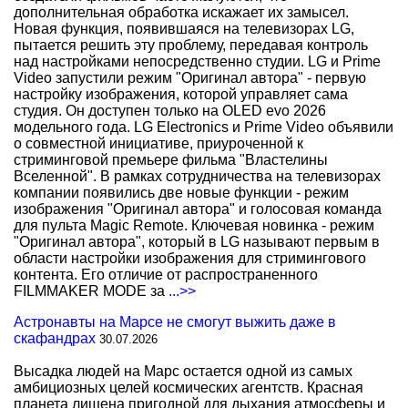
дополнительная обработка искажает их замысел.
Новая функция, появившаяся на телевизорах LG,
пытается решить эту проблему, передавая контроль
над настройками непосредственно студии. LG и Prime
Video запустили режим "Оригинал автора" - первую
настройку изображения, которой управляет сама
студия. Он доступен только на OLED evo 2026
модельного года. LG Electronics и Prime Video объявили
о совместной инициативе, приуроченной к
стриминговой премьере фильма "Властелины
Вселенной". В рамках сотрудничества на телевизорах
компании появились две новые функции - режим
изображения "Оригинал автора" и голосовая команда
для пульта Magic Remote. Ключевая новинка - режим
"Оригинал автора", который в LG называют первым в
области настройки изображения для стримингового
контента. Его отличие от распространенного
FILMMAKER MODE за
...>>
Астронавты на Марсе не смогут выжить даже в
скафандрах
30.07.2026
Высадка людей на Марс остается одной из самых
амбициозных целей космических агентств. Красная
планета лишена пригодной для дыхания атмосферы и