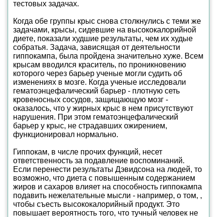
тестовых задачах.
Когда обе группы крыс снова столкнулись с теми же
задачами, крысы, сидевшие на высококалорийной
диете, показали худшие результаты, чем их худые
собратья. Задача, зависящая от деятельности
гиппокампа, была пройдена значительно хуже. Всем
крысам вводился краситель, по проникновению
которого через барьер ученые могли судить об
изменениях в мозге. Когда ученые исследовали
гематоэнцефалический барьер - плотную сеть
кровеносных сосудов, защищающую мозг -
оказалось, что у жирных крыс в нем присутствуют
нарушения. При этом гематоэнцефалический
барьер у крыс, не страдавших ожирением,
функционировал нормально.
Гиппокам, в числе прочих функций, несет
ответственность за подавление воспоминаний.
Если перенести результаты Дэвидсона на людей, то
возможно, что диета с повышенным содержанием
жиров и сахаров влияет на способность гиппокампа
подавить нежелательные мысли - например, о том, ,
чтобы съесть высококалорийный продукт. Это
повышает вероятность того, что тучный человек не