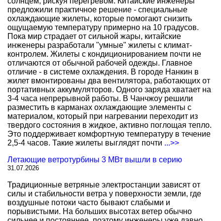
солнцем, рискуя перегревом. Китайские инженеры
предложили практичное решение - специальные
охлаждающие жилеты, которые помогают снизить
ощущаемую температуру примерно на 10 градусов.
Пока мир страдает от сильной жары, китайские
инженеры разработали "умные" жилеты с климат-
контролем. Жилеты с кондиционированием почти не
отличаются от обычной рабочей одежды. Главное
отличие - в системе охлаждения. В городе Нанкин в
жилет вмонтированы два вентилятора, работающих от
портативных аккумуляторов. Одного заряда хватает на
3-4 часа непрерывной работы. В Чанчжоу решили
разместить в карманах охлаждающие элементы с
материалом, который при нагревании переходит из
твердого состояния в жидкое, активно поглощая тепло.
Это поддерживает комфортную температуру в течение
2,5-4 часов. Такие жилеты выглядят почти
...>>
Летающие ветротурбины 3 МВт вышли в серию
31.07.2026
Традиционные ветряные электростанции зависят от
силы и стабильности ветра у поверхности земли, где
воздушные потоки часто бывают слабыми и
порывистыми. На больших высотах ветер обычно
сильнее и постояннее, поэтому инженеры уже давно