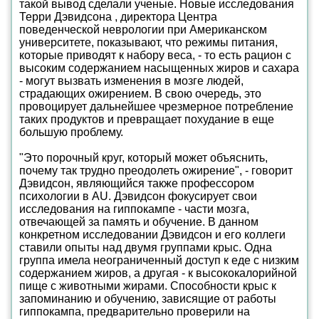
такой вывод сделали ученые. Новые исследования
Терри Дэвидсона , директора Центра
поведенческой неврологии при Американском
университете, показывают, что режимы питания,
которые приводят к набору веса, - то есть рацион с
высоким содержанием насыщенных жиров и сахара
- могут вызвать изменения в мозге людей,
страдающих ожирением. В свою очередь, это
провоцирует дальнейшее чрезмерное потребление
таких продуктов и превращает похудание в еще
большую проблему.
"Это порочный круг, который может объяснить,
почему так трудно преодолеть ожирение", - говорит
Дэвидсон, являющийся также профессором
психологии в AU. Дэвидсон фокусирует свои
исследования на гиппокампе - части мозга,
отвечающей за память и обучение. В данном
конкретном исследовании Дэвидсон и его коллеги
ставили опыты над двумя группами крыс. Одна
группа имела неограниченный доступ к еде с низким
содержанием жиров, а другая - к высококалорийной
пище с животными жирами. Способности крыс к
запоминанию и обучению, зависящие от работы
гиппокампа, предварительно проверили на