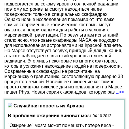
подвергается высокому уровню солнечной радиации,
поэтому астронавты смогут находиться на ее
поверхности только в специальных скафандрах.
Однако новые исследования показывают, что даже
самые современные космические костюмы могут
оказаться непригодными для работы в условиях
марсианской гравитации. По результатам испытаний
стало ясно, что новые скафандры NASA не подходят
для использования астронавтами на Красной планете.
На Марсе отсутствует воздух, пригодный для дыхания,
а также наблюдается высокий уровень солнечной
радиации. Это лишь некоторые из многих факторов,
которые усложнят нахождение людей на поверхности.
Современные скафандры не рассчитаны на
марсианскую гравитацию, составляющую примерно 38
процентов земной. Новейшее поколение костюмов
просто слишком тяжелое для использования на Марсе,
пишет Phys. Новая серия скафандров, которую раз
...>>
Случайная новость из Архива
В проблеме ожирения виноват мозг
04.10.2012
"Ожирение" мозга может помешать потере веса -