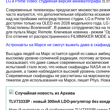
LG и Prime Video: студияная версия кинематографа
31.07
Современные телевизоры предлагают множество режимов
часто жалуются, что дополнительная обработка искажае
над настройками непосредственно студии. LG и Prime Vi
доступен только на OLED evo 2026 модельного года. LG
"Властелины Вселенной". В рамках сотрудничества на 
для пульта Magic Remote. Ключевая новинка - режим "О
Его отличие от распространенного FILMMAKER MODE 
Астронавты на Марсе не смогут выжить даже в скафанд
Высадка людей на Марс остается одной из самых амбиц
высокому уровню солнечной радиации, поэтому астрона
показывают, что даже самые современные космические 
испытаний стало ясно, что новые скафандры NASA не по
дыхания, а также наблюдается высокий уровень солнеч
Современные скафандры не рассчитаны на марсианску
тяжелое для использования на Марсе, пишет Phys. Нов
Случайная новость из Архива
TLV73333P - новый 300mA LDO-регулятор без конд
Новый интегральный стабилизатор TLV73333P серии TL