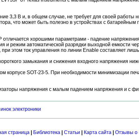
 3,3 В и, в общем случае, не требует для своей работы н
тора, что может быть полезно в устройствах с батарейным 
P отличается хорошими параметрами - падение напряжения 
ния и режим автоматической разрядки выходной емкости че
 при этом ток управления по линии Enable составляет лишь
короткого замыкания и снижения входного напряжения ниж
м корпусе SOT-23-5. При необходимости минимизации пе
изаторы напряжения c малым падением напряжения и с фик
винок электроники
ная страница
|
Библиотека
|
Статьи
|
Карта сайта
|
Отзывы о 