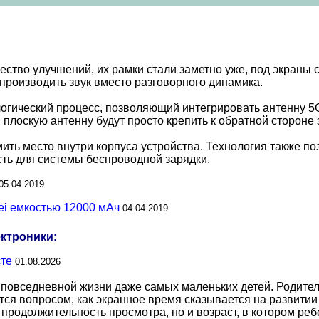
тво улучшений, их рамки стали заметно уже, под экраны с
роизводить звук вместо разговорного динамика.
логический процесс, позволяющий интегрировать антенну 5
 плоскую антенну будут просто крепить к обратной стороне 
ть место внутри корпуса устройства. Технология также по
сть для системы беспроводной зарядки.
05.04.2019
ei емкостью 12000 мАч
04.04.2019
ектроники:
сте
01.08.2026
повседневной жизни даже самых маленьких детей. Родител
тся вопросом, как экранное время сказывается на развитии
о продолжительность просмотра, но и возраст, в котором р