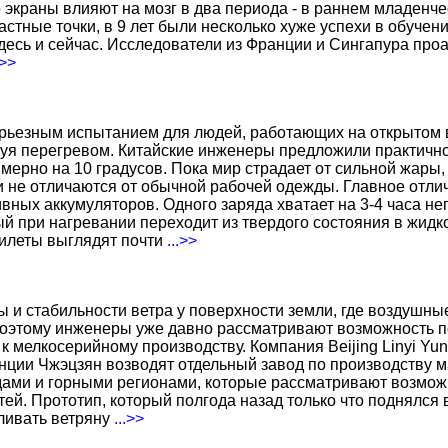
о экраны влияют на мозг в два периода - в раннем младенче
тные точки, в 9 лет были несколько хуже успехи в обучении
есь и сейчас. Исследователи из Франции и Сингапура про
.>>
ерьезным испытанием для людей, работающих на открытом в
уя перегревом. Китайские инженеры предложили практичн
ерно на 10 градусов. Пока мир страдает от сильной жары,
не отличаются от обычной рабочей одежды. Главное отличи
вных аккумуляторов. Одного заряда хватает на 3-4 часа н
 при нагревании переходит из твердого состояния в жидко
жилеты выглядят почти
...>>
ы и стабильности ветра у поверхности земли, где воздушн
поэтому инженеры уже давно рассматривают возможность по
к мелкосерийному производству. Компания Beijing Linyi Yu
нции Чжэцзян возводят отдельный завод по производству м
ами и горными регионами, которые рассматривают возможн
ей. Прототип, который полгода назад только что поднялся
вливать ветряну
...>>