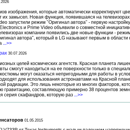
.2026
 изображения, которые автоматически корректируют цвета
т их замысел. Новая функция, появившаяся на телевизорах
deo запустили режим "Оригинал автора" - первую настройку
 Electronics и Prime Video объявили о совместной инициат
телевизорах компании появились две новые функции - режи
ригинал автора", который в LG называют первым в области 
за
...>>
рах
30.07.2026
иозных целей космических агентств. Красная планета лиш
вты смогут находиться на ее поверхности только в специа
костюмы могут оказаться непригодными для работы в услов
дходят для использования астронавтами на Красной планет
ной радиации. Это лишь некоторые из многих факторов, ко
ю гравитацию, составляющую примерно 38 процентов земн
ая серия скафандров, которую раз
...>>
енсаторов
01.05.2015
V733P от Texas Instruments с малым падением напряжения