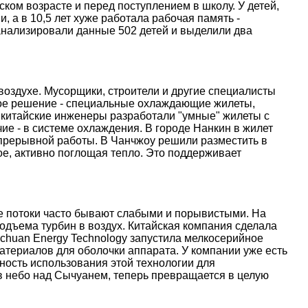
ском возрасте и перед поступлением в школу. У детей,
, а в 10,5 лет хуже работала рабочая память -
анализировали данные 502 детей и выделили два
оздухе. Мусорщики, строители и другие специалисты
ое решение - специальные охлаждающие жилеты,
 китайские инженеры разработали "умные" жилеты с
е - в системе охлаждения. В городе Нанкин в жилет
епрерывной работы. В Чанчжоу решили разместить в
е, активно поглощая тепло. Это поддерживает
ые потоки часто бывают слабыми и порывистыми. На
дъема турбин в воздух. Китайская компания сделала
nchuan Energy Technology запустила мелкосерийное
атериалов для оболочки аппарата. У компании уже есть
ость использования этой технологии для
 в небо над Сычуанем, теперь превращается в целую