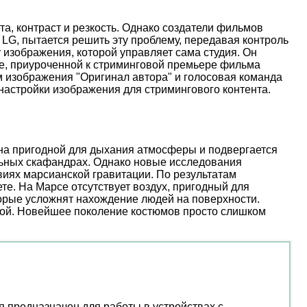
, контраст и резкость. Однако создатели фильмов
 LG, пытается решить эту проблему, передавая контроль
 изображения, которой управляет сама студия. Он
иве, приуроченной к стриминговой премьере фильма
м изображения "Оригинал автора" и голосовая команда
настройки изображения для стримингового контента.
ена пригодной для дыхания атмосферы и подвергается
льных скафандрах. Однако новые исследования
иях марсианской гравитации. По результатам
е. На Марсе отсутствует воздух, пригодный для
торые усложнят нахождение людей на поверхности.
ой. Новейшее поколение костюмов просто слишком
 предназначен для работы в устройствах с