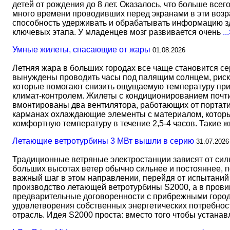
детей от рождения до 8 лет. Оказалось, что больше всег
много времени проводивших перед экранами в эти возрас
способность удерживать и обрабатывать информацию зд
ключевых этапа. У младенцев мозг развивается очень
..
Умные жилеты, спасающие от жары
01.08.2026
Летняя жара в больших городах все чаще становится с
вынуждены проводить часы под палящим солнцем, риск
которые помогают снизить ощущаемую температуру прим
климат-контролем. Жилеты с кондиционированием почти 
вмонтированы два вентилятора, работающих от портати
карманах охлаждающие элементы с материалом, который
комфортную температуру в течение 2,5-4 часов. Такие 
Летающие ветротурбины 3 МВт вышли в серию
31.07.2026
Традиционные ветряные электростанции зависят от сил
больших высотах ветер обычно сильнее и постояннее, 
важный шаг в этом направлении, перейдя от испытаний 
производство летающей ветротурбины S2000, а в прови
предварительные договоренности с прибрежными город
удовлетворения собственных энергетических потребност
отрасль. Идея S2000 проста: вместо того чтобы устана