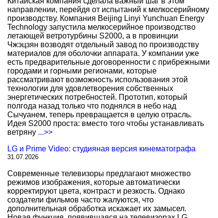
Китайская компания сделала важный шаг в этом
направлении, перейдя от испытаний к мелкосерийному
производству. Компания Beijing Linyi Yunchuan Energy
Technology запустила мелкосерийное производство
летающей ветротурбины S2000, а в провинции
Чжэцзян возводят отдельный завод по производству
материалов для оболочки аппарата. У компании уже
есть предварительные договоренности с прибрежными
городами и горными регионами, которые
рассматривают возможность использования этой
технологии для удовлетворения собственных
энергетических потребностей. Прототип, который
полгода назад только что поднялся в небо над
Сычуанем, теперь превращается в целую отрасль.
Идея S2000 проста: вместо того чтобы устанавливать
ветряну
...>>
LG и Prime Video: студияная версия кинематографа
31.07.2026
Современные телевизоры предлагают множество
режимов изображения, которые автоматически
корректируют цвета, контраст и резкость. Однако
создатели фильмов часто жалуются, что
дополнительная обработка искажает их замысел.
Новая функция, появившаяся на телевизорах LG,