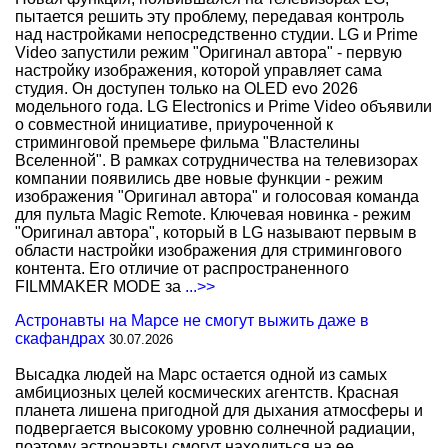
пытается решить эту проблему, передавая контроль
над настройками непосредственно студии. LG и Prime
Video запустили режим "Оригинал автора" - первую
настройку изображения, которой управляет сама
студия. Он доступен только на OLED evo 2026
модельного года. LG Electronics и Prime Video объявили
о совместной инициативе, приуроченной к
стриминговой премьере фильма "Властелины
Вселенной". В рамках сотрудничества на телевизорах
компании появились две новые функции - режим
изображения "Оригинал автора" и голосовая команда
для пульта Magic Remote. Ключевая новинка - режим
"Оригинал автора", который в LG называют первым в
области настройки изображения для стримингового
контента. Его отличие от распространенного
FILMMAKER MODE за
...>>
Астронавты на Марсе не смогут выжить даже в
скафандрах
30.07.2026
Высадка людей на Марс остается одной из самых
амбициозных целей космических агентств. Красная
планета лишена пригодной для дыхания атмосферы и
подвергается высокому уровню солнечной радиации,
поэтому астронавты смогут находиться на ее