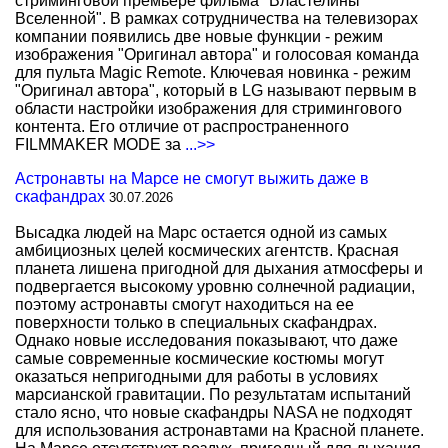
стриминговой премьере фильма "Властелины
Вселенной". В рамках сотрудничества на телевизорах
компании появились две новые функции - режим
изображения "Оригинал автора" и голосовая команда
для пульта Magic Remote. Ключевая новинка - режим
"Оригинал автора", который в LG называют первым в
области настройки изображения для стримингового
контента. Его отличие от распространенного
FILMMAKER MODE за
...>>
Астронавты на Марсе не смогут выжить даже в
скафандрах
30.07.2026
Высадка людей на Марс остается одной из самых
амбициозных целей космических агентств. Красная
планета лишена пригодной для дыхания атмосферы и
подвергается высокому уровню солнечной радиации,
поэтому астронавты смогут находиться на ее
поверхности только в специальных скафандрах.
Однако новые исследования показывают, что даже
самые современные космические костюмы могут
оказаться непригодными для работы в условиях
марсианской гравитации. По результатам испытаний
стало ясно, что новые скафандры NASA не подходят
для использования астронавтами на Красной планете.