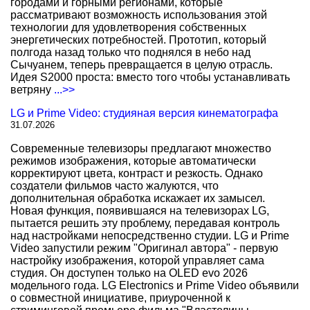
городами и горными регионами, которые
рассматривают возможность использования этой
технологии для удовлетворения собственных
энергетических потребностей. Прототип, который
полгода назад только что поднялся в небо над
Сычуанем, теперь превращается в целую отрасль.
Идея S2000 проста: вместо того чтобы устанавливать
ветряну
...>>
LG и Prime Video: студияная версия кинематографа
31.07.2026
Современные телевизоры предлагают множество
режимов изображения, которые автоматически
корректируют цвета, контраст и резкость. Однако
создатели фильмов часто жалуются, что
дополнительная обработка искажает их замысел.
Новая функция, появившаяся на телевизорах LG,
пытается решить эту проблему, передавая контроль
над настройками непосредственно студии. LG и Prime
Video запустили режим "Оригинал автора" - первую
настройку изображения, которой управляет сама
студия. Он доступен только на OLED evo 2026
модельного года. LG Electronics и Prime Video объявили
о совместной инициативе, приуроченной к