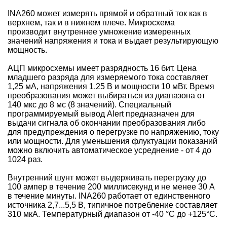
INA260 может измерять прямой и обратный ток как в
верхнем, так и в нижнем плече. Микросхема
производит внутреннее умножение измеренных
значений напряжения и тока и выдает результирующую
мощность.
АЦП микросхемы имеет разрядность 16 бит. Цена
младшего разряда для измеряемого тока составляет
1,25 мА, напряжения 1,25 В и мощности 10 мВт. Время
преобразования может выбираться из диапазона от
140 мкс до 8 мс (8 значений). Специальный
программируемый вывод Alert предназначен для
выдачи сигнала об окончании преобразования либо
для предупреждения о перегрузке по напряжению, току
или мощности. Для уменьшения флуктуации показаний
можно включить автоматическое усреднение - от 4 до
1024 раз.
Внутренний шунт может выдерживать перегрузку до
100 ампер в течение 200 миллисекунд и не менее 30 А
в течение минуты. INA260 работает от единственного
источника 2,7...5,5 В, типичное потребление составляет
310 мкА. Температурный диапазон от -40 °C до +125°C.