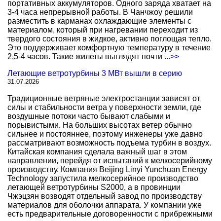
портативных аккумуляторов. Одного заряда хватает на
3-4 часа непрерывной работы. В Чанчжоу решили
разместить в карманах охлаждающие элементы с
материалом, который при нагревании переходит из
твердого состояния в жидкое, активно поглощая тепло.
Это поддерживает комфортную температуру в течение
2,5-4 часов. Такие жилеты выглядят почти
...>>
Летающие ветротурбины 3 МВт вышли в серию
31.07.2026
Традиционные ветряные электростанции зависят от
силы и стабильности ветра у поверхности земли, где
воздушные потоки часто бывают слабыми и
порывистыми. На больших высотах ветер обычно
сильнее и постояннее, поэтому инженеры уже давно
рассматривают возможность подъема турбин в воздух.
Китайская компания сделала важный шаг в этом
направлении, перейдя от испытаний к мелкосерийному
производству. Компания Beijing Linyi Yunchuan Energy
Technology запустила мелкосерийное производство
летающей ветротурбины S2000, а в провинции
Чжэцзян возводят отдельный завод по производству
материалов для оболочки аппарата. У компании уже
есть предварительные договоренности с прибрежными