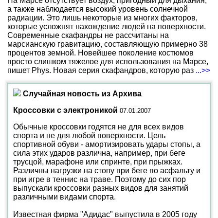
На Марсе отсутствует воздух, пригодный для дыхания,
а также наблюдается высокий уровень солнечной
радиации. Это лишь некоторые из многих факторов,
которые усложнят нахождение людей на поверхности.
Современные скафандры не рассчитаны на
марсианскую гравитацию, составляющую примерно 38
процентов земной. Новейшее поколение костюмов
просто слишком тяжелое для использования на Марсе,
пишет Phys. Новая серия скафандров, которую раз
...>>
Случайная новость из Архива
Кроссовки с электроникой
07.01.2007
Обычные кроссовки годятся не для всех видов
спорта и не для любой поверхности. Цель
спортивной обуви - амортизировать удары стопы, а
сила этих ударов различна, например, при беге
трусцой, марафоне или спринте, при прыжках.
Различны нагрузки на стопу при беге по асфальту и
при игре в теннис на траве. Поэтому до сих пор
выпускали кроссовки разных видов для занятий
различными видами спорта.
Известная фирма "Адидас" выпустила в 2005 году