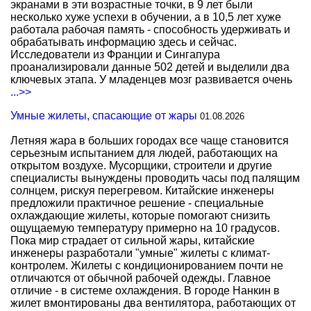
экранами в эти возрастные точки, в 9 лет были
несколько хуже успехи в обучении, а в 10,5 лет хуже
работала рабочая память - способность удерживать и
обрабатывать информацию здесь и сейчас.
Исследователи из Франции и Сингапура
проанализировали данные 502 детей и выделили два
ключевых этапа. У младенцев мозг развивается очень
...>>
Умные жилеты, спасающие от жары
01.08.2026
Летняя жара в больших городах все чаще становится
серьезным испытанием для людей, работающих на
открытом воздухе. Мусорщики, строители и другие
специалисты вынуждены проводить часы под палящим
солнцем, рискуя перегревом. Китайские инженеры
предложили практичное решение - специальные
охлаждающие жилеты, которые помогают снизить
ощущаемую температуру примерно на 10 градусов.
Пока мир страдает от сильной жары, китайские
инженеры разработали "умные" жилеты с климат-
контролем. Жилеты с кондиционированием почти не
отличаются от обычной рабочей одежды. Главное
отличие - в системе охлаждения. В городе Нанкин в
жилет вмонтированы два вентилятора, работающих от