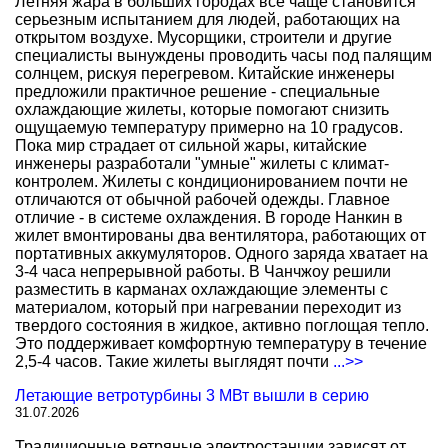
Летняя жара в больших городах все чаще становится
серьезным испытанием для людей, работающих на
открытом воздухе. Мусорщики, строители и другие
специалисты вынуждены проводить часы под палящим
солнцем, рискуя перегревом. Китайские инженеры
предложили практичное решение - специальные
охлаждающие жилеты, которые помогают снизить
ощущаемую температуру примерно на 10 градусов.
Пока мир страдает от сильной жары, китайские
инженеры разработали "умные" жилеты с климат-
контролем. Жилеты с кондиционированием почти не
отличаются от обычной рабочей одежды. Главное
отличие - в системе охлаждения. В городе Нанкин в
жилет вмонтированы два вентилятора, работающих от
портативных аккумуляторов. Одного заряда хватает на
3-4 часа непрерывной работы. В Чанчжоу решили
разместить в карманах охлаждающие элементы с
материалом, который при нагревании переходит из
твердого состояния в жидкое, активно поглощая тепло.
Это поддерживает комфортную температуру в течение
2,5-4 часов. Такие жилеты выглядят почти
...>>
Летающие ветротурбины 3 МВт вышли в серию
31.07.2026
Традиционные ветряные электростанции зависят от