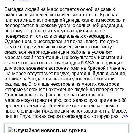
Высадка людей на Марс остается одной из самых
амбициозных целей космических агентств. Красная
планета лишена пригодной для дыхания атмосферы и
подвергается высокому уровню солнечной радиации,
поэтому астронавты смогут находиться на ее
поверхности только в специальных скафандрах.
Однако новые исследования показывают, что даже
самые современные космические костюмы могут
оказаться непригодными для работы в условиях
марсианской гравитации. По результатам испытаний
стало ясно, что новые скафандры NASA не подходят
для использования астронавтами на Красной планете.
На Марсе отсутствует воздух, пригодный для дыхания,
а также наблюдается высокий уровень солнечной
радиации. Это лишь некоторые из многих факторов,
которые усложнят нахождение людей на поверхности.
Современные скафандры не рассчитаны на
марсианскую гравитацию, составляющую примерно 38
процентов земной. Новейшее поколение костюмов
просто слишком тяжелое для использования на Марсе,
пишет Phys. Новая серия скафандров, которую раз
...>>
Случайная новость из Архива