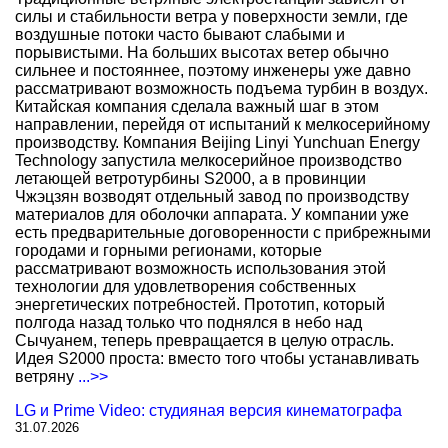
силы и стабильности ветра у поверхности земли, где
воздушные потоки часто бывают слабыми и
порывистыми. На больших высотах ветер обычно
сильнее и постояннее, поэтому инженеры уже давно
рассматривают возможность подъема турбин в воздух.
Китайская компания сделала важный шаг в этом
направлении, перейдя от испытаний к мелкосерийному
производству. Компания Beijing Linyi Yunchuan Energy
Technology запустила мелкосерийное производство
летающей ветротурбины S2000, а в провинции
Чжэцзян возводят отдельный завод по производству
материалов для оболочки аппарата. У компании уже
есть предварительные договоренности с прибрежными
городами и горными регионами, которые
рассматривают возможность использования этой
технологии для удовлетворения собственных
энергетических потребностей. Прототип, который
полгода назад только что поднялся в небо над
Сычуанем, теперь превращается в целую отрасль.
Идея S2000 проста: вместо того чтобы устанавливать
ветряну
...>>
LG и Prime Video: студияная версия кинематографа
31.07.2026