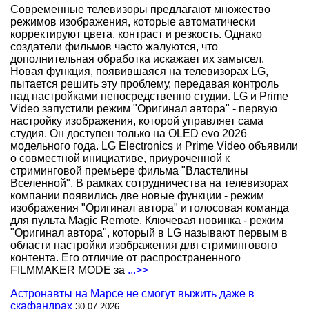
Современные телевизоры предлагают множество
режимов изображения, которые автоматически
корректируют цвета, контраст и резкость. Однако
создатели фильмов часто жалуются, что
дополнительная обработка искажает их замысел.
Новая функция, появившаяся на телевизорах LG,
пытается решить эту проблему, передавая контроль
над настройками непосредственно студии. LG и Prime
Video запустили режим "Оригинал автора" - первую
настройку изображения, которой управляет сама
студия. Он доступен только на OLED evo 2026
модельного года. LG Electronics и Prime Video объявили
о совместной инициативе, приуроченной к
стриминговой премьере фильма "Властелины
Вселенной". В рамках сотрудничества на телевизорах
компании появились две новые функции - режим
изображения "Оригинал автора" и голосовая команда
для пульта Magic Remote. Ключевая новинка - режим
"Оригинал автора", который в LG называют первым в
области настройки изображения для стримингового
контента. Его отличие от распространенного
FILMMAKER MODE за
...>>
Астронавты на Марсе не смогут выжить даже в
скафандрах
30.07.2026