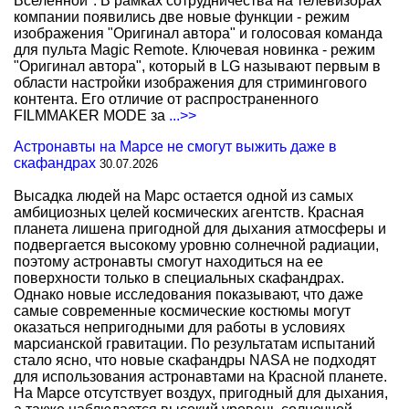
Вселенной". В рамках сотрудничества на телевизорах
компании появились две новые функции - режим
изображения "Оригинал автора" и голосовая команда
для пульта Magic Remote. Ключевая новинка - режим
"Оригинал автора", который в LG называют первым в
области настройки изображения для стримингового
контента. Его отличие от распространенного
FILMMAKER MODE за
...>>
Астронавты на Марсе не смогут выжить даже в
скафандрах
30.07.2026
Высадка людей на Марс остается одной из самых
амбициозных целей космических агентств. Красная
планета лишена пригодной для дыхания атмосферы и
подвергается высокому уровню солнечной радиации,
поэтому астронавты смогут находиться на ее
поверхности только в специальных скафандрах.
Однако новые исследования показывают, что даже
самые современные космические костюмы могут
оказаться непригодными для работы в условиях
марсианской гравитации. По результатам испытаний
стало ясно, что новые скафандры NASA не подходят
для использования астронавтами на Красной планете.
На Марсе отсутствует воздух, пригодный для дыхания,