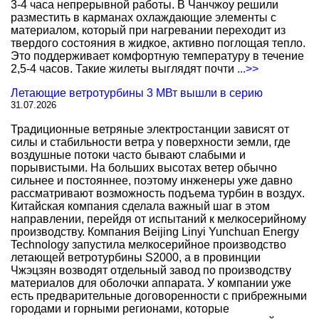
3-4 часа непрерывной работы. В Чанчжоу решили
разместить в карманах охлаждающие элементы с
материалом, который при нагревании переходит из
твердого состояния в жидкое, активно поглощая тепло.
Это поддерживает комфортную температуру в течение
2,5-4 часов. Такие жилеты выглядят почти
...>>
Летающие ветротурбины 3 МВт вышли в серию
31.07.2026
Традиционные ветряные электростанции зависят от
силы и стабильности ветра у поверхности земли, где
воздушные потоки часто бывают слабыми и
порывистыми. На больших высотах ветер обычно
сильнее и постояннее, поэтому инженеры уже давно
рассматривают возможность подъема турбин в воздух.
Китайская компания сделала важный шаг в этом
направлении, перейдя от испытаний к мелкосерийному
производству. Компания Beijing Linyi Yunchuan Energy
Technology запустила мелкосерийное производство
летающей ветротурбины S2000, а в провинции
Чжэцзян возводят отдельный завод по производству
материалов для оболочки аппарата. У компании уже
есть предварительные договоренности с прибрежными
городами и горными регионами, которые