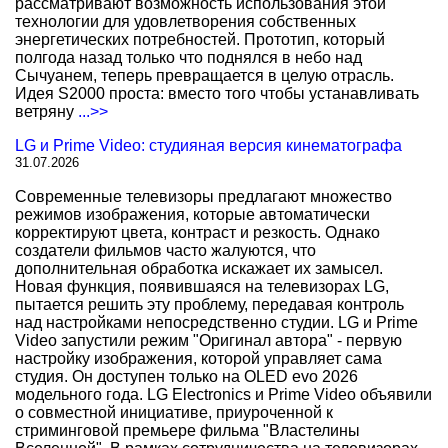
рассматривают возможность использования этой
технологии для удовлетворения собственных
энергетических потребностей. Прототип, который
полгода назад только что поднялся в небо над
Сычуанем, теперь превращается в целую отрасль.
Идея S2000 проста: вместо того чтобы устанавливать
ветряну
...>>
LG и Prime Video: студияная версия кинематографа
31.07.2026
Современные телевизоры предлагают множество
режимов изображения, которые автоматически
корректируют цвета, контраст и резкость. Однако
создатели фильмов часто жалуются, что
дополнительная обработка искажает их замысел.
Новая функция, появившаяся на телевизорах LG,
пытается решить эту проблему, передавая контроль
над настройками непосредственно студии. LG и Prime
Video запустили режим "Оригинал автора" - первую
настройку изображения, которой управляет сама
студия. Он доступен только на OLED evo 2026
модельного года. LG Electronics и Prime Video объявили
о совместной инициативе, приуроченной к
стриминговой премьере фильма "Властелины