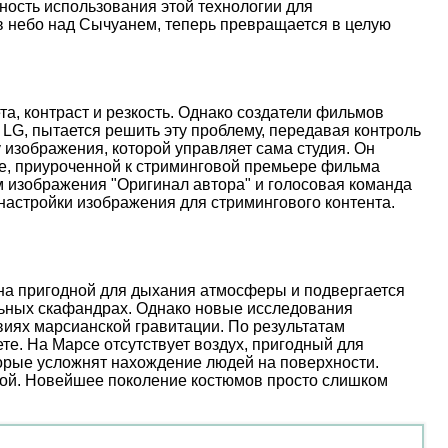
ость использования этой технологии для
 в небо над Сычуанем, теперь превращается в целую
, контраст и резкость. Однако создатели фильмов
 LG, пытается решить эту проблему, передавая контроль
 изображения, которой управляет сама студия. Он
иве, приуроченной к стриминговой премьере фильма
м изображения "Оригинал автора" и голосовая команда
настройки изображения для стримингового контента.
ена пригодной для дыхания атмосферы и подвергается
льных скафандрах. Однако новые исследования
иях марсианской гравитации. По результатам
е. На Марсе отсутствует воздух, пригодный для
торые усложнят нахождение людей на поверхности.
ой. Новейшее поколение костюмов просто слишком