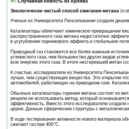
Случайная новость из Архива
Экологически чистый способ сжигания метана
29.0
Ученые из Университета Пенсильвании создали дешевы
Катализаторы облегчают химическое превращение вещ
распространенного газа метана недостаточно эффектив
в усугубление парникового эффекта и глобальное пот
Природный газ становится все более важным источник
углекислого газа, чем большинство других видов угле
всю энергию этого газа. В итоге несгоревший метан 
К счастью, исследователи из Университета Пенсильван
лучше, чем существующие вещества. Это открытие позв
автомобилей, работающих на природном газе. Катализ
Обычные катализаторы горения метана состоят из мета
решили не использовать метод, который основывается
эффективность. Вместо этого исследователи создали 
церия. Данные сферические структуры с металлическ
В ходе тестирования активности нового материала об
сжигают газ при 400°С.