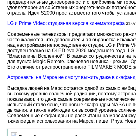
предварительные договоренности с прибрежными город
удовлетворения собственных энергетических потребност
отрасль. Идея S2000 проста: вместо того чтобы устана
LG и Prime Video: студияная версия кинематографа
31.07
Современные телевизоры предлагают множество режимов
часто жалуются, что дополнительная обработка искажае
над настройками непосредственно студии. LG и Prime Vi
доступен только на OLED evo 2026 модельного года. LG
"Властелины Вселенной". В рамках сотрудничества на 
для пульта Magic Remote. Ключевая новинка - режим "О
Его отличие от распространенного FILMMAKER MODE 
Астронавты на Марсе не смогут выжить даже в скафанд
Высадка людей на Марс остается одной из самых амбиц
высокому уровню солнечной радиации, поэтому астрона
показывают, что даже самые современные космические 
испытаний стало ясно, что новые скафандры NASA не по
дыхания, а также наблюдается высокий уровень солнеч
Современные скафандры не рассчитаны на марсианску
тяжелое для использования на Марсе, пишет Phys. Нов