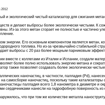
8.2012
й и экологический чистый катализатор для сжигания метан
еств и делают выбросы более экологически чистыми. К со
ны. Из-за этого метан сгорает не полностью и частично ул
епление.
ом энергии. Его основным компонентом является метан, к
водородного топлива. Но из-за чрезвычайно стабильной ст
создает выбросы с 20 раз более мощным парниковым эффекто
ии вместе с коллегами из Италии и Испании, создали матер
оляет более полно использовать энергию метана и сократи
атор также позволяет создавать более экологически чистые
ллических наночастиц, в частности, палладия (Pd), нанесен
 на самосборке наночастиц, поскольку такие катализаторы 
наночастицы палладия всего 1,8 нанометра в диаметре и ок
ими сердечниками нанесли на гидрофобную поверхность из
наружилось, что при том же количестве металла нанострукт