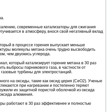
а.
жалению, современные катализаторы для сжигания
етучивается в атмосферу, внося свой негативный вклад
оторый в процессе горения выпускает меньше
руктуры молекулы метана очень трудно высвободить
м, чем двуокись углерода.
иал, который катализирует горение метана в 30 раз
ть выбросы парникового газа, в частности от
 газовые турбины для электростанций.
ного на оксиды, такие как оксид церия (CeO2). Ученые
спекаются при нагревании и постепенно теряют
ружили их защитной пористой оболочкой из оксида
 оксида алюминия.
уры работают в 30 раз эффективнее и полностью