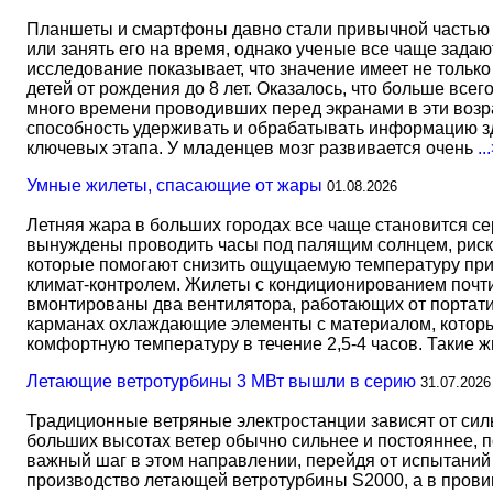
Планшеты и смартфоны давно стали привычной частью 
или занять его на время, однако ученые все чаще задаю
исследование показывает, что значение имеет не тольк
детей от рождения до 8 лет. Оказалось, что больше всег
много времени проводивших перед экранами в эти возрас
способность удерживать и обрабатывать информацию зд
ключевых этапа. У младенцев мозг развивается очень
..
Умные жилеты, спасающие от жары
01.08.2026
Летняя жара в больших городах все чаще становится с
вынуждены проводить часы под палящим солнцем, риск
которые помогают снизить ощущаемую температуру прим
климат-контролем. Жилеты с кондиционированием почти 
вмонтированы два вентилятора, работающих от портати
карманах охлаждающие элементы с материалом, который
комфортную температуру в течение 2,5-4 часов. Такие 
Летающие ветротурбины 3 МВт вышли в серию
31.07.2026
Традиционные ветряные электростанции зависят от сил
больших высотах ветер обычно сильнее и постояннее, 
важный шаг в этом направлении, перейдя от испытаний 
производство летающей ветротурбины S2000, а в прови