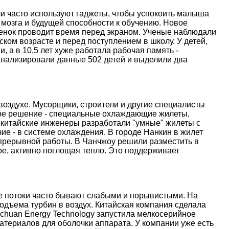
и часто используют гаджеты, чтобы успокоить малыша
 мозга и будущей способности к обучению. Новое
ебенок проводит время перед экраном. Ученые наблюдали
ском возрасте и перед поступлением в школу. У детей,
, а в 10,5 лет хуже работала рабочая память -
анализировали данные 502 детей и выделили два
оздухе. Мусорщики, строители и другие специалисты
ое решение - специальные охлаждающие жилеты,
 китайские инженеры разработали "умные" жилеты с
е - в системе охлаждения. В городе Нанкин в жилет
епрерывной работы. В Чанчжоу решили разместить в
е, активно поглощая тепло. Это поддерживает
ые потоки часто бывают слабыми и порывистыми. На
дъема турбин в воздух. Китайская компания сделала
nchuan Energy Technology запустила мелкосерийное
атериалов для оболочки аппарата. У компании уже есть