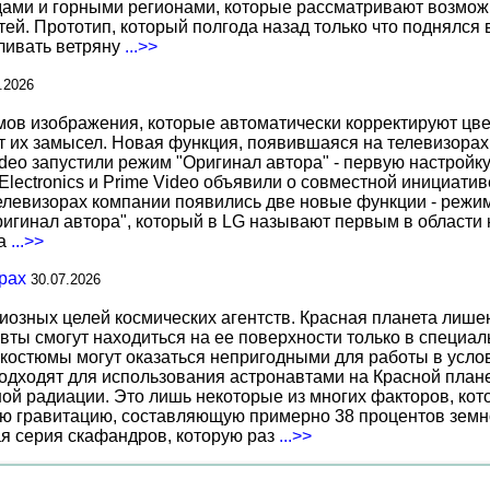
ами и горными регионами, которые рассматривают возможн
ей. Прототип, который полгода назад только что поднялся
вливать ветряну
...>>
.2026
 изображения, которые автоматически корректируют цвета
т их замысел. Новая функция, появившаяся на телевизорах
deo запустили режим "Оригинал автора" - первую настройку
 Electronics и Prime Video объявили о совместной инициат
телевизорах компании появились две новые функции - режи
ригинал автора", который в LG называют первым в области 
за
...>>
рах
30.07.2026
иозных целей космических агентств. Красная планета лиш
вты смогут находиться на ее поверхности только в специа
костюмы могут оказаться непригодными для работы в услов
дходят для использования астронавтами на Красной планет
ной радиации. Это лишь некоторые из многих факторов, ко
ю гравитацию, составляющую примерно 38 процентов земн
ая серия скафандров, которую раз
...>>