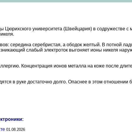
Цюрихского университета (Швейцария) в содружестве с мет
никеля.
вов: середина серебристая, а ободок желтый. В потной лад
 Возникающий слабый электроток выгоняет ионы никеля нару
ллергию. Концентрация ионов металла на коже после длител
дятся в руке достаточно долго. Опаснее в этом отношении 
ектроники:
сте
01.08.2026