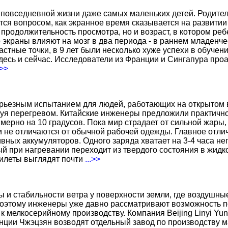
повседневной жизни даже самых маленьких детей. Родител
тся вопросом, как экранное время сказывается на развитии
о продолжительность просмотра, но и возраст, в котором р
о экраны влияют на мозг в два периода - в раннем младенче
тные точки, в 9 лет были несколько хуже успехи в обучении
есь и сейчас. Исследователи из Франции и Сингапура про
.>>
ерьезным испытанием для людей, работающих на открытом в
уя перегревом. Китайские инженеры предложили практичн
ерно на 10 градусов. Пока мир страдает от сильной жары,
не отличаются от обычной рабочей одежды. Главное отличи
вных аккумуляторов. Одного заряда хватает на 3-4 часа н
 при нагревании переходит из твердого состояния в жидко
жилеты выглядят почти
...>>
ы и стабильности ветра у поверхности земли, где воздушн
поэтому инженеры уже давно рассматривают возможность по
к мелкосерийному производству. Компания Beijing Linyi Yu
нции Чжэцзян возводят отдельный завод по производству м