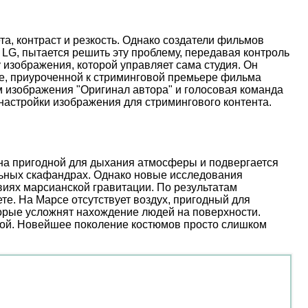
, контраст и резкость. Однако создатели фильмов
 LG, пытается решить эту проблему, передавая контроль
 изображения, которой управляет сама студия. Он
иве, приуроченной к стриминговой премьере фильма
м изображения "Оригинал автора" и голосовая команда
настройки изображения для стримингового контента.
ена пригодной для дыхания атмосферы и подвергается
льных скафандрах. Однако новые исследования
иях марсианской гравитации. По результатам
е. На Марсе отсутствует воздух, пригодный для
торые усложнят нахождение людей на поверхности.
ой. Новейшее поколение костюмов просто слишком