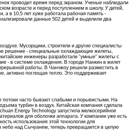
ебенок проводит время перед экраном. Ученые наблюдали
ском возрасте и перед поступлением в школу. У детей,
, а в 10,5 лет хуже работала рабочая память -
анализировали данные 502 детей и выделили два
оздухе. Мусорщики, строители и другие специалисты
ое решение - специальные охлаждающие жилеты,
 китайские инженеры разработали "умные" жилеты с
е - в системе охлаждения. В городе Нанкин в жилет
епрерывной работы. В Чанчжоу решили разместить в
е, активно поглощая тепло. Это поддерживает
ые потоки часто бывают слабыми и порывистыми. На
дъема турбин в воздух. Китайская компания сделала
nchuan Energy Technology запустила мелкосерийное
атериалов для оболочки аппарата. У компании уже есть
ость использования этой технологии для
 в небо над Сычуанем, теперь превращается в целую