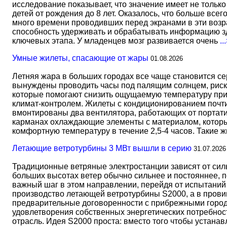
исследование показывает, что значение имеет не тольк
детей от рождения до 8 лет. Оказалось, что больше всег
много времени проводивших перед экранами в эти возрас
способность удерживать и обрабатывать информацию зд
ключевых этапа. У младенцев мозг развивается очень
..
Умные жилеты, спасающие от жары
01.08.2026
Летняя жара в больших городах все чаще становится с
вынуждены проводить часы под палящим солнцем, риск
которые помогают снизить ощущаемую температуру прим
климат-контролем. Жилеты с кондиционированием почти 
вмонтированы два вентилятора, работающих от портати
карманах охлаждающие элементы с материалом, который
комфортную температуру в течение 2,5-4 часов. Такие 
Летающие ветротурбины 3 МВт вышли в серию
31.07.2026
Традиционные ветряные электростанции зависят от сил
больших высотах ветер обычно сильнее и постояннее, 
важный шаг в этом направлении, перейдя от испытаний 
производство летающей ветротурбины S2000, а в прови
предварительные договоренности с прибрежными город
удовлетворения собственных энергетических потребност
отрасль. Идея S2000 проста: вместо того чтобы устана