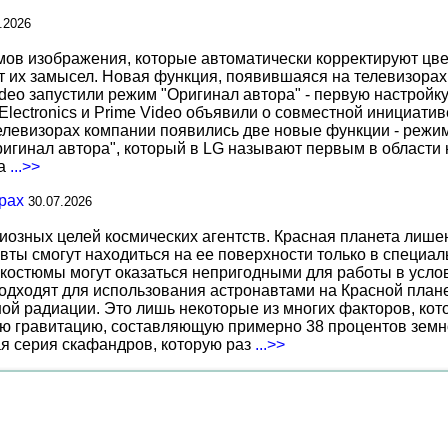
.2026
 изображения, которые автоматически корректируют цвета
т их замысел. Новая функция, появившаяся на телевизорах
deo запустили режим "Оригинал автора" - первую настройку
 Electronics и Prime Video объявили о совместной инициат
телевизорах компании появились две новые функции - режи
ригинал автора", который в LG называют первым в области 
за
...>>
рах
30.07.2026
иозных целей космических агентств. Красная планета лиш
вты смогут находиться на ее поверхности только в специа
костюмы могут оказаться непригодными для работы в услов
дходят для использования астронавтами на Красной планет
ной радиации. Это лишь некоторые из многих факторов, ко
ю гравитацию, составляющую примерно 38 процентов земн
ая серия скафандров, которую раз
...>>