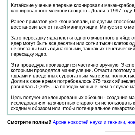
Китайские ученые впервые клонировали макак-крабоед
клонированного млекопитающего - Долли в 1997 году. 
Ранее приматов уже клонировали, но другим способом 
восстановиться от такой манипуляции. Минус этого мет
Зато пересадку ядра клетки одного животного в яйце
ядер могут быть все десятки или сотни тысяч клеток о
не обязаны быть одинаковыми, так как их генетически
пересадку ядер.
Эта процедура производится частично вручную. Экспе
которыми проводятся манипуляции. Отчасти поэтому 
ядрами и введенных суррогатным матерям, полностью 
Долли в свое время потребовалось 275 таких яйцекле
равнялась 0,36% - на порядок меньше, чем в случае ма
Цель получения клонированных обезьян - создание ма
исследованиях на животных стараются использовать ка
сходным образом или чтобы потенциальное лекарство 
Смотрите полный
Архив новостей науки и техники, но