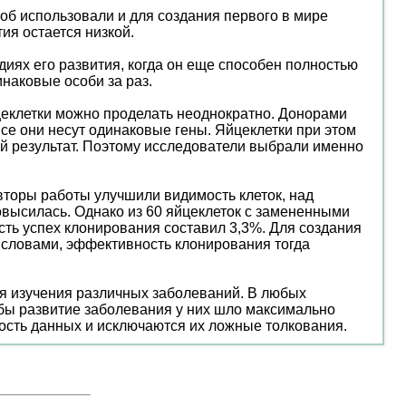
об использовали и для создания первого в мире
ия остается низкой.
диях его развития, когда он еще способен полностью
инаковые особи за раз.
йцеклетки можно проделать неоднократно. Донорами
 все они несут одинаковые гены. Яйцеклетки при этом
ый результат. Поэтому исследователи выбрали именно
вторы работы улучшили видимость клеток, над
высилась. Однако из 60 яйцеклеток с замененными
сть успех клонирования составил 3,3%. Для создания
 словами, эффективность клонирования тогда
ля изучения различных заболеваний. В любых
тобы развитие заболевания у них шло максимально
ость данных и исключаются их ложные толкования.