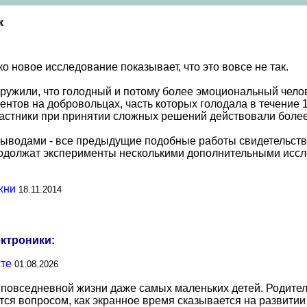
к
о новое исследование показывает, что это вовсе не так.
ружили, что голодный и потому более эмоциональный челов
тов на добровольцах, часть которых голодала в течение 10
участники при принятии сложных решений действовали боле
выводами - все предыдущие подобные работы свидетельств
родолжат эксперименты несколькими дополнительными иссл
жни
18.11.2014
ектроники:
сте
01.08.2026
повседневной жизни даже самых маленьких детей. Родител
тся вопросом, как экранное время сказывается на развитии