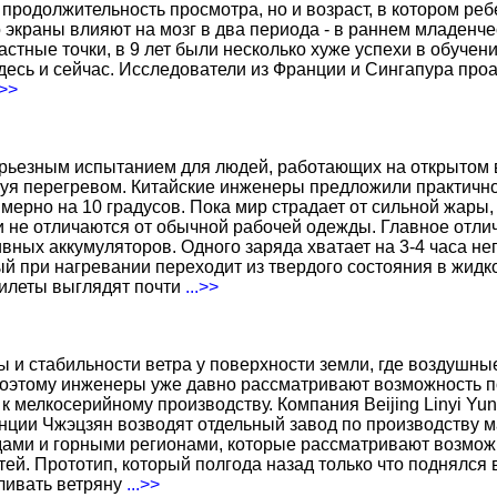
о продолжительность просмотра, но и возраст, в котором р
о экраны влияют на мозг в два периода - в раннем младенче
тные точки, в 9 лет были несколько хуже успехи в обучении
есь и сейчас. Исследователи из Франции и Сингапура про
.>>
ерьезным испытанием для людей, работающих на открытом в
уя перегревом. Китайские инженеры предложили практичн
ерно на 10 градусов. Пока мир страдает от сильной жары,
не отличаются от обычной рабочей одежды. Главное отличи
вных аккумуляторов. Одного заряда хватает на 3-4 часа н
 при нагревании переходит из твердого состояния в жидко
жилеты выглядят почти
...>>
ы и стабильности ветра у поверхности земли, где воздушн
поэтому инженеры уже давно рассматривают возможность по
к мелкосерийному производству. Компания Beijing Linyi Yu
нции Чжэцзян возводят отдельный завод по производству м
ами и горными регионами, которые рассматривают возможн
ей. Прототип, который полгода назад только что поднялся
вливать ветряну
...>>