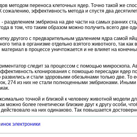
ов методом переноса клеточных ядер. Точно такой же спос
К сожалению, эффективность метода и спустя два десятилет
- разделением эмбриона на две части на самых ранних ста
ода в том, что таким образом можно получить всего две од
клетку другого с предварительным удалением ядра самой я
дного типа в организме отдельно взятого животного, так как
й материал в процессе уничтожается и не влияет на конечн
риментатор следит за процессом с помощью микроскопа. А
эффективность клонирования с помощью пересадки ядер по
развились и стали здоровыми обезьянами только две. То е
ток, 274 из них не стали полноценными эмбрионами. Иными
как.
ксимально точной и близкой к человеку животной модели д
к можно более генетически близкие друг к другу особи, ч
действовало на них одинаково. Так повышается достоверн
винок электроники