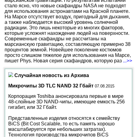
марсианской гравитации. По результатам испытаний
стало ясно, что новые скафандры NASA не подходят
для использования астронавтами на Красной планете.
На Марсе отсутствует воздух, пригодный для дыхания,
а также наблюдается высокий уровень солнечной
радиации. Это лишь некоторые из многих факторов,
которые усложнят нахождение людей на поверхности.
Современные скафандры не рассчитаны на
марсианскую гравитацию, составляющую примерно 38
процентов земной. Новейшее поколение костюмов
просто слишком тяжелое для использования на Марсе,
пишет Phys. Новая серия скафандров, которую раз
...>>
Случайная новость из Архива
Микрочипы 3D TLC NAND 32 Гбайт
07.08.2015
Корпорация Toshiba анонсировала первые в мире
48-слойные 3D NAND-чипы, имеющие емкость 256
гигабит, или 32 Гбайт.
Представленные изделия относятся к семейству
BiCS (Bit Cost Scalable, то есть память хорошо
масштабируется при небольших затратах).
Технология производства микрочипов BiCS