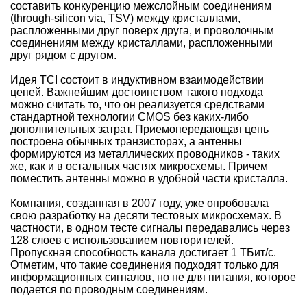
составить конкуренцию межслойным соединениям
(through-silicon via, TSV) между кристаллами,
распложенными друг поверх друга, и проволочным
соединениям между кристаллами, распложенными
друг рядом с другом.
Идея TCI состоит в индуктивном взаимодействии
цепей. Важнейшим достоинством такого подхода
можно считать то, что он реализуется средствами
стандартной технологии CMOS без каких-либо
дополнительных затрат. Приемопередающая цепь
построена обычных транзисторах, а антенны
формируются из металлических проводников - таких
же, как и в остальных частях микросхемы. Причем
поместить антенны можно в удобной части кристалла.
Компания, созданная в 2007 году, уже опробовала
свою разработку на десяти тестовых микросхемах. В
частности, в одном тесте сигналы передавались через
128 слоев с использованием повторителей.
Пропускная способность канала достигает 1 ТБит/с.
Отметим, что такие соединения подходят только для
информационных сигналов, но не для питания, которое
подается по проводным соединениям.