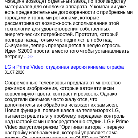
Чжэцзян возводят отдельный завод по производству
материалов для оболочки аппарата. У компании уже
есть предварительные договоренности с прибрежными
городами и горными регионами, которые
рассматривают возможность использования этой
технологии для удовлетворения собственных
энергетических потребностей. Прототип, который
полгода назад только что поднялся в небо над
Сычуанем, теперь превращается в целую отрасль.
Идея S2000 проста: вместо того чтобы устанавливать
ветряну
...>>
LG и Prime Video: студияная версия кинематографа
31.07.2026
Современные телевизоры предлагают множество
режимов изображения, которые автоматически
корректируют цвета, контраст и резкость. Однако
создатели фильмов часто жалуются, что
дополнительная обработка искажает их замысел.
Новая функция, появившаяся на телевизорах LG,
пытается решить эту проблему, передавая контроль
над настройками непосредственно студии. LG и Prime
Video запустили режим "Оригинал автора" - первую
настройку изображения, которой управляет сама