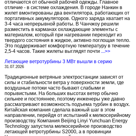
отличаются от обычной рабочей одежды. Главное
отличие - в системе охлаждения. В городе Нанкин в
жилет вмонтированы два вентилятора, работающих от
портативных аккумуляторов. Одного заряда хватает на
3-4 часа непрерывной работы. В Чанчжоу решили
разместить в карманах охлаждающие элементы с
материалом, который при нагревании переходит из
твердого состояния в жидкое, активно поглощая тепло.
Это поддерживает комфортную температуру в течение
2,5-4 часов. Такие жилеты выглядят почти
...>>
Летающие ветротурбины 3 МВт вышли в серию
31.07.2026
Традиционные ветряные электростанции зависят от
силы и стабильности ветра у поверхности земли, где
воздушные потоки часто бывают слабыми и
порывистыми. На больших высотах ветер обычно
сильнее и постояннее, поэтому инженеры уже давно
рассматривают возможность подъема турбин в воздух.
Китайская компания сделала важный шаг в этом
направлении, перейдя от испытаний к мелкосерийному
производству. Компания Beijing Linyi Yunchuan Energy
Technology запустила мелкосерийное производство
летающей ветротурбины S2000, а в провинции