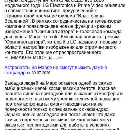
студия. Он доступен только на OLED evo 2026
модельного года. LG Electronics и Prime Video объявили
о совместной инициативе, приуроченной к
стриминговой премьере фильма "Властелины
Вселенной". В рамках сотрудничества на телевизорах
компании появились две новые функции - режим
изображения "Оригинал автора" и голосовая команда
для пульта Magic Remote. Ключевая новинка - режим
"Оригинал автора", который в LG называют первым в
области настройки изображения для стримингового
контента. Его отличие от распространенного
FILMMAKER MODE за
...>>
Астронавты на Марсе не смогут выжить даже в
скафандрах
30.07.2026
Высадка людей на Марс остается одной из самых
амбициозных целей космических агентств. Красная
планета лишена пригодной для дыхания атмосферы и
подвергается высокому уровню солнечной радиации,
поэтому астронавты смогут находиться на ее
поверхности только в специальных скафандрах.
Однако новые исследования показывают, что даже
самые современные космические костюмы могут
оказаться непригодными для работы в условиях