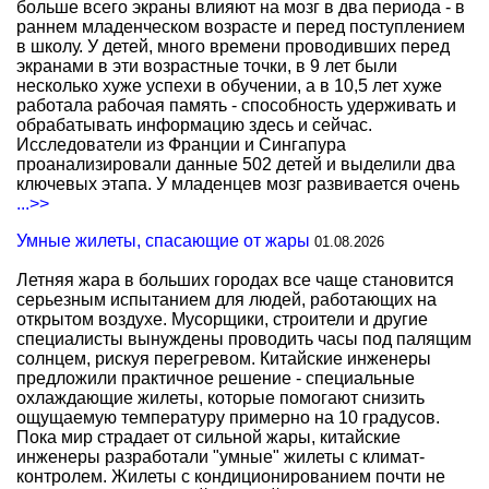
больше всего экраны влияют на мозг в два периода - в
раннем младенческом возрасте и перед поступлением
в школу. У детей, много времени проводивших перед
экранами в эти возрастные точки, в 9 лет были
несколько хуже успехи в обучении, а в 10,5 лет хуже
работала рабочая память - способность удерживать и
обрабатывать информацию здесь и сейчас.
Исследователи из Франции и Сингапура
проанализировали данные 502 детей и выделили два
ключевых этапа. У младенцев мозг развивается очень
...>>
Умные жилеты, спасающие от жары
01.08.2026
Летняя жара в больших городах все чаще становится
серьезным испытанием для людей, работающих на
открытом воздухе. Мусорщики, строители и другие
специалисты вынуждены проводить часы под палящим
солнцем, рискуя перегревом. Китайские инженеры
предложили практичное решение - специальные
охлаждающие жилеты, которые помогают снизить
ощущаемую температуру примерно на 10 градусов.
Пока мир страдает от сильной жары, китайские
инженеры разработали "умные" жилеты с климат-
контролем. Жилеты с кондиционированием почти не