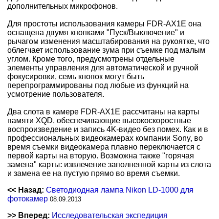
дополнительных микрофонов.
Для простоты использования камеры FDR-AX1E она
оснащена двумя кнопками "Пуск/Выключение" и
рычагом изменения масштабирования на рукоятке, что
облегчает использование зума при съемке под малым
углом. Кроме того, предусмотрены отдельные
элементы управления для автоматической и ручной
фокусировки, семь кнопок могут быть
перепрограммированы под любые из функций на
усмотрение пользователя.
Два слота в камере FDR-AX1E рассчитаны на карты
памяти XQD, обеспечивающие высокоскоростные
воспроизведение и запись 4K-видео без помех. Как и в
профессиональных видеокамерах компании Sony, во
время съемки видеокамера плавно переключается с
первой карты на вторую. Возможна также "горячая
замена" карты: извлечение заполненной карты из слота
и замена ее на пустую прямо во время съемки.
<< Назад:
Светодиодная лампа Nikon LD-1000 для
фотокамер
08.09.2013
>> Вперед:
Исследовательская экспедиция