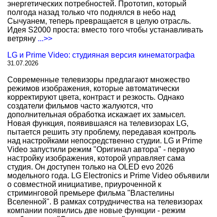
энергетических потребностей. Прототип, который
полгода назад только что поднялся в небо над
Сычуанем, теперь превращается в целую отрасль.
Идея S2000 проста: вместо того чтобы устанавливать
ветряну
...>>
LG и Prime Video: студияная версия кинематографа
31.07.2026
Современные телевизоры предлагают множество
режимов изображения, которые автоматически
корректируют цвета, контраст и резкость. Однако
создатели фильмов часто жалуются, что
дополнительная обработка искажает их замысел.
Новая функция, появившаяся на телевизорах LG,
пытается решить эту проблему, передавая контроль
над настройками непосредственно студии. LG и Prime
Video запустили режим "Оригинал автора" - первую
настройку изображения, которой управляет сама
студия. Он доступен только на OLED evo 2026
модельного года. LG Electronics и Prime Video объявили
о совместной инициативе, приуроченной к
стриминговой премьере фильма "Властелины
Вселенной". В рамках сотрудничества на телевизорах
компании появились две новые функции - режим