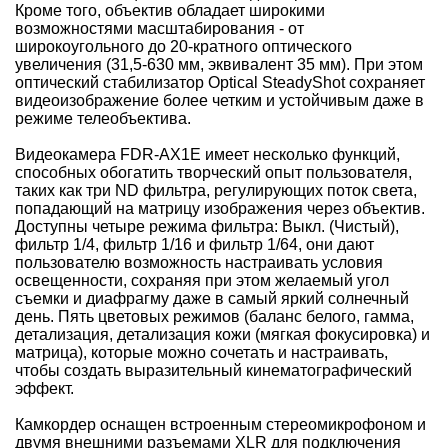
Кроме того, объектив обладает широкими
возможностями масштабирования - от
широкоугольного до 20-кратного оптического
увеличения (31,5-630 мм, эквивалент 35 мм). При этом
оптический стабилизатор Optical SteadyShot сохраняет
видеоизображение более четким и устойчивым даже в
режиме телеобъектива.
Видеокамера FDR-AX1E имеет несколько функций,
способных обогатить творческий опыт пользователя,
таких как три ND фильтра, регулирующих поток света,
попадающий на матрицу изображения через объектив.
Доступны четыре режима фильтра: Выкл. (Чистый),
фильтр 1/4, фильтр 1/16 и фильтр 1/64, они дают
пользователю возможность настраивать условия
освещенности, сохраняя при этом желаемый угол
съемки и диафрагму даже в самый яркий солнечный
день. Пять цветовых режимов (баланс белого, гамма,
детализация, детализация кожи (мягкая фокусировка) и
матрица), которые можно сочетать и настраивать,
чтобы создать выразительный кинематографический
эффект.
Камкордер оснащен встроенным стереомикрофоном и
двумя внешними разъемами XLR для подключения