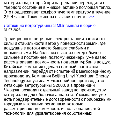
материалом, который при нагревании переходит из
твердого состояния в жидкое, активно поглощая тепло.
Это поддерживает комфортную температуру в течение
2,5-4 часов. Такие жилеты выглядят почти
...>>
Летающие ветротурбины 3 МВт вышли в серию
31.07.2026
Традиционные ветряные электростанции зависят от
силы и стабильности ветра у поверхности земли, где
воздушные потоки часто бывают слабыми и
порывистыми. На больших высотах ветер обычно
сильнее и постояннее, поэтому инженеры уже давно
рассматривают возможность подъема турбин в воздух.
Китайская компания сделала важный шаг в этом
направлении, перейдя от испытаний к мелкосерийному
производству. Компания Beijing Linyi Yunchuan Energy
Technology запустила мелкосерийное производство
летающей ветротурбины S2000, а в провинции
Чжэцзян возводят отдельный завод по производству
материалов для оболочки аппарата. У компании уже
есть предварительные договоренности с прибрежными
городами и горными регионами, которые
рассматривают возможность использования этой
технологии для удовлетворения собственных