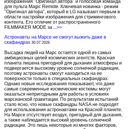
изображения "Оригинал автора" и голосовая команда
для пульта Magic Remote. Ключевая новинка - режим
"Оригинал автора", который в LG называют первым в
области настройки изображения для стримингового
контента. Его отличие от распространенного
FILMMAKER MODE за
...>>
Астронавты на Марсе не смогут выжить даже в
скафандрах
30.07.2026
Высадка людей на Марс остается одной из самых
амбициозных целей космических агентств. Красная
планета лишена пригодной для дыхания атмосферы и
подвергается высокому уровню солнечной радиации,
поэтому астронавты смогут находиться на ее
поверхности только в специальных скафандрах.
Однако новые исследования показывают, что даже
самые современные космические костюмы могут
оказаться непригодными для работы в условиях
марсианской гравитации. По результатам испытаний
стало ясно, что новые скафандры NASA не подходят
для использования астронавтами на Красной планете.
На Марсе отсутствует воздух, пригодный для дыхания,
а также наблюдается высокий уровень солнечной
радиации. Это лишь некоторые из многих факторов,