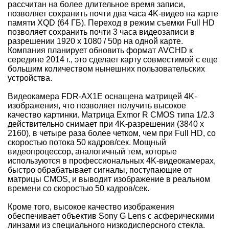
рассчитан на более длительное время записи,
позволяет сохранить почти два часа 4K-видео на карте
памяти XQD (64 ГБ). Переход в режим съемки Full HD
позволяет сохранить почти 3 часа видеозаписи в
разрешении 1920 x 1080 / 50p на одной карте.
Компания планирует обновить формат AVCHD к
середине 2014 г., это сделает карту совместимой с еще
большим количеством нынешних пользовательских
устройства.
Видеокамера FDR-AX1E оснащена матрицей 4K-
изображения, что позволяет получить высокое
качество картинки. Матрица Exmor R CMOS типа 1/2.3
действительно снимает при 4K-разрешении (3840 x
2160), в четыре раза более четком, чем при Full HD, со
скоростью потока 50 кадров/сек. Мощный
видеопроцессор, аналогичный тем, которые
используются в профессиональных 4K-видеокамерах,
быстро обрабатывает сигналы, поступающие от
матрицы CMOS, и выводит изображение в реальном
времени со скоростью 50 кадров/сек.
Кроме того, высокое качество изображения
обеспечивает объектив Sony G Lens с асферическими
линзами из специального низкодисперсного стекла.