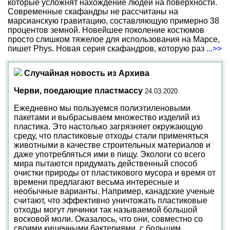
которые усложнят нахождение людей на поверхности.
Современные скафандры не рассчитаны на
марсианскую гравитацию, составляющую примерно 38
процентов земной. Новейшее поколение костюмов
просто слишком тяжелое для использования на Марсе,
пишет Phys. Новая серия скафандров, которую раз
...>>
Случайная новость из Архива
Черви, поедающие пластмассу
24.03.2020
Ежедневно мы пользуемся полиэтиленовыми
пакетами и выбрасываем множество изделий из
пластика. Это настолько загрязняет окружающую
среду, что пластиковые отходы стали применяться
животными в качестве строительных материалов и
даже употребляться ими в пищу. Экологи со всего
мира пытаются придумать действенный способ
очистки природы от пластикового мусора и время от
времени предлагают весьма интересные и
необычные варианты. Например, канадские ученые
считают, что эффективно уничтожать пластиковые
отходы могут личинки так называемой большой
восковой моли. Оказалось, что они, совместно со
своими кишечными бактериями, с большим