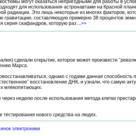
костюмы могут оказаться непригодными для работы в услов
дходят для использования астронавтами на Красной планет
ной радиации. Это лишь некоторые из многих факторов, ко
ю гравитацию, составляющую примерно 38 процентов земн
ая серия скафандров, которую раз
...>>
алия) сделали открытие, которое может произвести "револ
оению Марса.
овосстанавливаться, однако с годами данная способность п
тественное" восстановление ДНК, и узнали, что самую акт
ных млекопитающих.
е через неделю после использования метода клетки преста
 тестирования нового средства на людях.
винок электроники