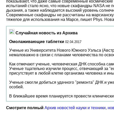
показывают, что даже самые современные космические 
испытаний стало ясно, что новые скафандры NASA не по
дыхания, а также наблюдается высокий уровень солнеч
Современные скафандры не рассчитаны на марсианску
тяжелое для использования на Марсе, пишет Phys. Нов
Случайная новость из Архива
Омолаживающие таблетки
02.04.2017
Ученые из Университета Нового Южного Уэльса (Австр
немаловажно в связи с планами человечества по осв
Как отмечают ученые, человеческая ДНК способна сам
Ученые тщательно изучили процесс, отвечающий за "ес
присутствует в любой клетке организма человека и и
Ученые смогли добиться удачного "ремонта" ДНК и уж
особей.
В ближайшее время планируется провести клинические
Смотрите полный
Архив новостей науки и техники, но