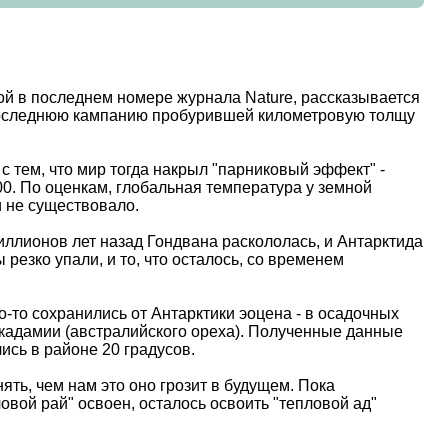
ной в последнем номере журнала Nature, рассказывается
 последнюю кампанию пробурившей километровую толщу
 с тем, что мир тогда накрыл "парниковый эффект" -
0. По оценкам, глобальная температура у земной
и не существовало.
ллионов лет назад Гондвана раскололась, и Антарктида
езко упали, и то, что осталось, со временем
о-то сохранились от Антарктики эоцена - в осадочных
кадамии (австралийского ореха). Полученные данные
ись в районе 20 градусов.
ть, чем нам это оно грозит в будущем. Пока
овой рай" освоен, осталось освоить "тепловой ад"