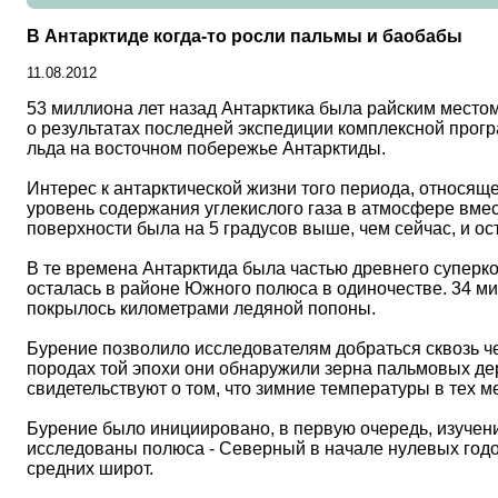
В Антарктиде когда-то росли пальмы и баобабы
11.08.2012
53 миллиона лет назад Антарктика была райским местом,
о результатах последней экспедиции комплексной прог
льда на восточном побережье Антарктиды.
Интерес к антарктической жизни того периода, относяще
уровень содержания углекислого газа в атмосфере вмес
поверхности была на 5 градусов выше, чем сейчас, и о
В те времена Антарктида была частью древнего суперко
осталась в районе Южного полюса в одиночестве. 34 ми
покрылось километрами ледяной попоны.
Бурение позволило исследователям добраться сквозь чет
породах той эпохи они обнаружили зерна пальмовых де
свидетельствуют о том, что зимние температуры в тех м
Бурение было инициировано, в первую очередь, изучени
исследованы полюса - Северный в начале нулевых годов
средних широт.