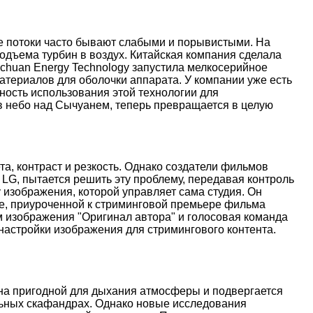
ые потоки часто бывают слабыми и порывистыми. На
дъема турбин в воздух. Китайская компания сделала
nchuan Energy Technology запустила мелкосерийное
атериалов для оболочки аппарата. У компании уже есть
ость использования этой технологии для
 в небо над Сычуанем, теперь превращается в целую
, контраст и резкость. Однако создатели фильмов
 LG, пытается решить эту проблему, передавая контроль
 изображения, которой управляет сама студия. Он
иве, приуроченной к стриминговой премьере фильма
м изображения "Оригинал автора" и голосовая команда
настройки изображения для стримингового контента.
ена пригодной для дыхания атмосферы и подвергается
льных скафандрах. Однако новые исследования