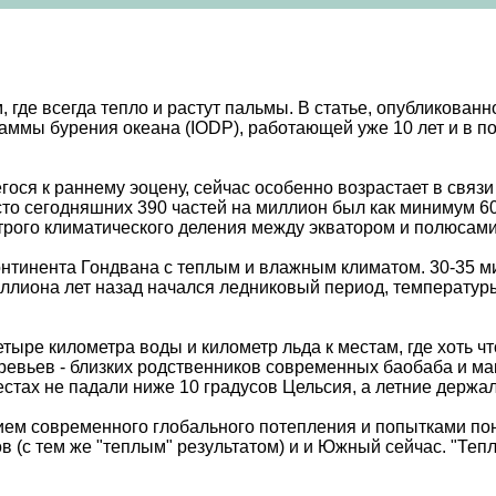
 где всегда тепло и растут пальмы. В статье, опубликован
раммы бурения океана (IODP), работающей уже 10 лет и в
гося к раннему эоцену, сейчас особенно возрастает в связи
то сегодняшних 390 частей на миллион был как минимум 60
строго климатического деления между экватором и полюсам
нтинента Гондвана с теплым и влажным климатом. 30-35 ми
ллиона лет назад начался ледниковый период, температуры р
ыре километра воды и километр льда к местам, где хоть чт
ревьев - близких родственников современных баобаба и ма
естах не падали ниже 10 градусов Цельсия, а летние держал
ем современного глобального потепления и попытками поня
 (с тем же "теплым" результатом) и и Южный сейчас. "Тепл