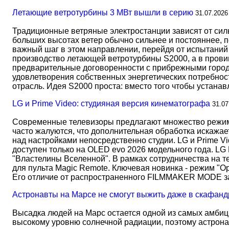
Летающие ветротурбины 3 МВт вышли в серию
31.07.2026
Традиционные ветряные электростанции зависят от сил
больших высотах ветер обычно сильнее и постояннее, 
важный шаг в этом направлении, перейдя от испытаний 
производство летающей ветротурбины S2000, а в прови
предварительные договоренности с прибрежными город
удовлетворения собственных энергетических потребност
отрасль. Идея S2000 проста: вместо того чтобы устана
LG и Prime Video: студияная версия кинематографа
31.07
Современные телевизоры предлагают множество режимов
часто жалуются, что дополнительная обработка искажае
над настройками непосредственно студии. LG и Prime Vi
доступен только на OLED evo 2026 модельного года. LG
"Властелины Вселенной". В рамках сотрудничества на 
для пульта Magic Remote. Ключевая новинка - режим "О
Его отличие от распространенного FILMMAKER MODE 
Астронавты на Марсе не смогут выжить даже в скафанд
Высадка людей на Марс остается одной из самых амбиц
высокому уровню солнечной радиации, поэтому астрона