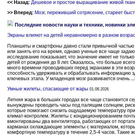
<< Назад:
Дешевое и простое выращивание живой ткан
>> Вперед:
Мозг, переживший сотрясение, стареет быс
Последние новости науки и техники, новинки эл
Экраны влияют на детей неравномерно в разном возра
Планшеты и смартфоны давно стали привычной частью 
или занять его на время, однако ученые все чаще задаю
исследование показывает, что значение имеет не тольк
детей от рождения до 8 лет. Оказалось, что больше всег
много времени проводивших перед экранами в эти возрас
способность удерживать и обрабатывать информацию зд
ключевых этапа. У младенцев мозг развивается очень
..
Умные жилеты, спасающие от жары
01.08.2026
Летняя жара в больших городах все чаще становится с
вынуждены проводить часы под палящим солнцем, риск
которые помогают снизить ощущаемую температуру прим
климат-контролем. Жилеты с кондиционированием почти 
вмонтированы два вентилятора, работающих от портати
карманах охлаждающие элементы с материалом, который
комфортную температуру в течение 2,5-4 часов. Такие 