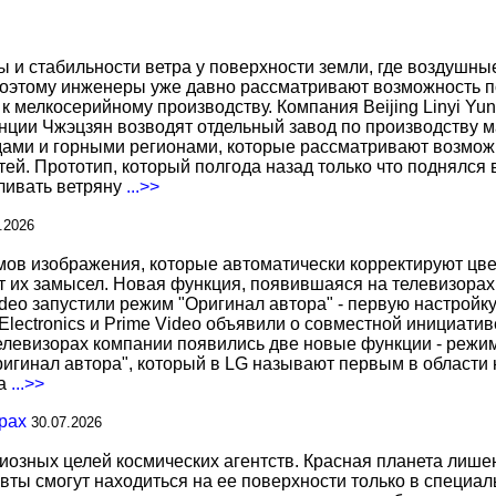
ы и стабильности ветра у поверхности земли, где воздушн
поэтому инженеры уже давно рассматривают возможность по
к мелкосерийному производству. Компания Beijing Linyi Yu
нции Чжэцзян возводят отдельный завод по производству м
ами и горными регионами, которые рассматривают возможн
ей. Прототип, который полгода назад только что поднялся
вливать ветряну
...>>
.2026
 изображения, которые автоматически корректируют цвета
т их замысел. Новая функция, появившаяся на телевизорах
deo запустили режим "Оригинал автора" - первую настройку
 Electronics и Prime Video объявили о совместной инициат
телевизорах компании появились две новые функции - режи
ригинал автора", который в LG называют первым в области 
за
...>>
рах
30.07.2026
иозных целей космических агентств. Красная планета лиш
вты смогут находиться на ее поверхности только в специа