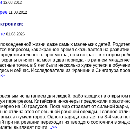
и
12.08.2012
трее
11.08.2012
ектроники:
сте
01.08.2026
повседневной жизни даже самых маленьких детей. Родител
тся вопросом, как экранное время сказывается на развитии
о продолжительность просмотра, но и возраст, в котором р
о экраны влияют на мозг в два периода - в раннем младенче
тные точки, в 9 лет были несколько хуже успехи в обучении
есь и сейчас. Исследователи из Франции и Сингапура про
.>>
ерьезным испытанием для людей, работающих на открытом в
уя перегревом. Китайские инженеры предложили практичн
ерно на 10 градусов. Пока мир страдает от сильной жары,
не отличаются от обычной рабочей одежды. Главное отличи
вных аккумуляторов. Одного заряда хватает на 3-4 часа н
 при нагревании переходит из твердого состояния в жидко
жилеты выглядят почти
...>>