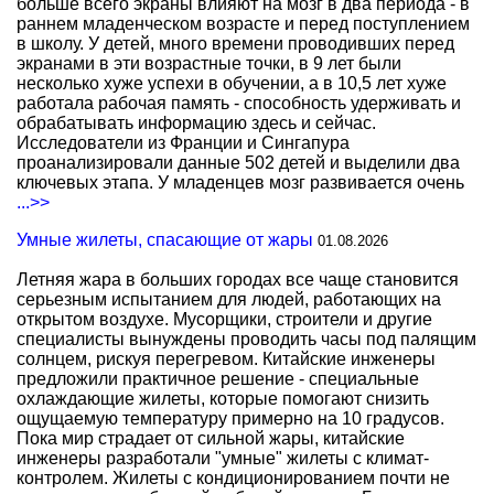
больше всего экраны влияют на мозг в два периода - в
раннем младенческом возрасте и перед поступлением
в школу. У детей, много времени проводивших перед
экранами в эти возрастные точки, в 9 лет были
несколько хуже успехи в обучении, а в 10,5 лет хуже
работала рабочая память - способность удерживать и
обрабатывать информацию здесь и сейчас.
Исследователи из Франции и Сингапура
проанализировали данные 502 детей и выделили два
ключевых этапа. У младенцев мозг развивается очень
...>>
Умные жилеты, спасающие от жары
01.08.2026
Летняя жара в больших городах все чаще становится
серьезным испытанием для людей, работающих на
открытом воздухе. Мусорщики, строители и другие
специалисты вынуждены проводить часы под палящим
солнцем, рискуя перегревом. Китайские инженеры
предложили практичное решение - специальные
охлаждающие жилеты, которые помогают снизить
ощущаемую температуру примерно на 10 градусов.
Пока мир страдает от сильной жары, китайские
инженеры разработали "умные" жилеты с климат-
контролем. Жилеты с кондиционированием почти не