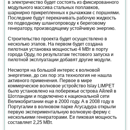
в электричество будет состоять из фиксированного
модульного массива стальных поплавков,
шарнирно прикрепленных к рычажкам с поршнями.
Последние будут перекачивать рабочую жидкость
по подводному шлангопроводу к береговому
генератору, производящему устойчивую энергию.
Строительство проекта будет осуществлено в
несколько этапов. На первом будет создана
пилотная установка мощностью 4 МВт в порту
города Орду, по результатам тестового запуска и
пилотной эксплуатации добавят другие модули.
Несмотря на большой интерес к волновой
энергетике, до сих пор эта технология не нашла
активного применения. Первое в мире
коммерческое волновое устройство Islay LIMPET
было установлено на побережье острова Айлей в
Шотландии и подключено к национальной сети
Великобритании еще в 2000 году. А в 2008 году в
Португалии в волновом парке Агусадура открыли
первую экспериментальную волновую ферму с
несколькими генераторами. Ее пиковая мощность
составляет 2,25 МВт.