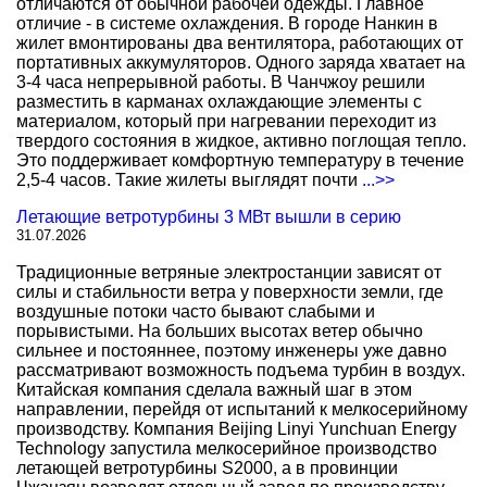
отличаются от обычной рабочей одежды. Главное
отличие - в системе охлаждения. В городе Нанкин в
жилет вмонтированы два вентилятора, работающих от
портативных аккумуляторов. Одного заряда хватает на
3-4 часа непрерывной работы. В Чанчжоу решили
разместить в карманах охлаждающие элементы с
материалом, который при нагревании переходит из
твердого состояния в жидкое, активно поглощая тепло.
Это поддерживает комфортную температуру в течение
2,5-4 часов. Такие жилеты выглядят почти
...>>
Летающие ветротурбины 3 МВт вышли в серию
31.07.2026
Традиционные ветряные электростанции зависят от
силы и стабильности ветра у поверхности земли, где
воздушные потоки часто бывают слабыми и
порывистыми. На больших высотах ветер обычно
сильнее и постояннее, поэтому инженеры уже давно
рассматривают возможность подъема турбин в воздух.
Китайская компания сделала важный шаг в этом
направлении, перейдя от испытаний к мелкосерийному
производству. Компания Beijing Linyi Yunchuan Energy
Technology запустила мелкосерийное производство
летающей ветротурбины S2000, а в провинции