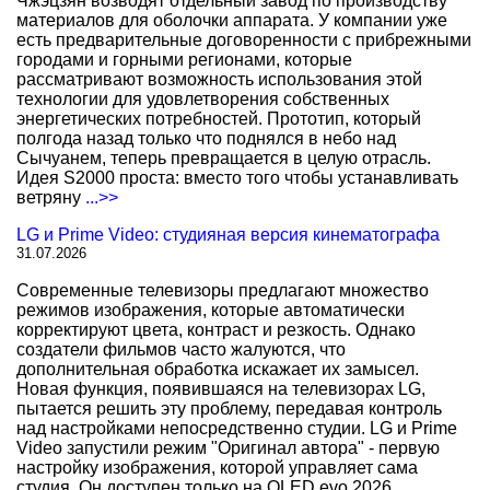
Чжэцзян возводят отдельный завод по производству
материалов для оболочки аппарата. У компании уже
есть предварительные договоренности с прибрежными
городами и горными регионами, которые
рассматривают возможность использования этой
технологии для удовлетворения собственных
энергетических потребностей. Прототип, который
полгода назад только что поднялся в небо над
Сычуанем, теперь превращается в целую отрасль.
Идея S2000 проста: вместо того чтобы устанавливать
ветряну
...>>
LG и Prime Video: студияная версия кинематографа
31.07.2026
Современные телевизоры предлагают множество
режимов изображения, которые автоматически
корректируют цвета, контраст и резкость. Однако
создатели фильмов часто жалуются, что
дополнительная обработка искажает их замысел.
Новая функция, появившаяся на телевизорах LG,
пытается решить эту проблему, передавая контроль
над настройками непосредственно студии. LG и Prime
Video запустили режим "Оригинал автора" - первую
настройку изображения, которой управляет сама
студия. Он доступен только на OLED evo 2026