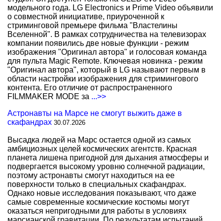
модельного года. LG Electronics и Prime Video объявили
о совместной инициативе, приуроченной к
стриминговой премьере фильма "Властелины
Вселенной". В рамках сотрудничества на телевизорах
компании появились две новые функции - режим
изображения "Оригинал автора" и голосовая команда
для пульта Magic Remote. Ключевая новинка - режим
"Оригинал автора", который в LG называют первым в
области настройки изображения для стримингового
контента. Его отличие от распространенного
FILMMAKER MODE за
...>>
Астронавты на Марсе не смогут выжить даже в
скафандрах
30.07.2026
Высадка людей на Марс остается одной из самых
амбициозных целей космических агентств. Красная
планета лишена пригодной для дыхания атмосферы и
подвергается высокому уровню солнечной радиации,
поэтому астронавты смогут находиться на ее
поверхности только в специальных скафандрах.
Однако новые исследования показывают, что даже
самые современные космические костюмы могут
оказаться непригодными для работы в условиях
марсианской гравитации. По результатам испытаний