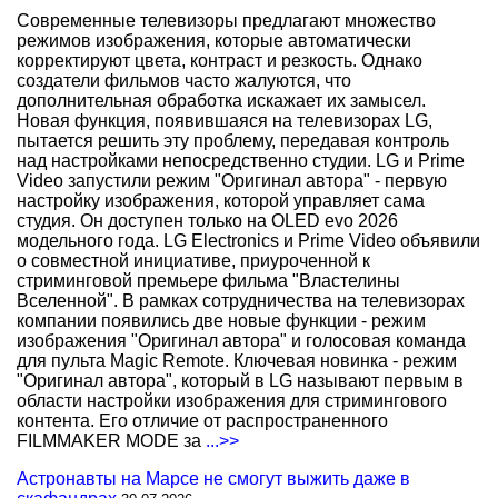
Современные телевизоры предлагают множество
режимов изображения, которые автоматически
корректируют цвета, контраст и резкость. Однако
создатели фильмов часто жалуются, что
дополнительная обработка искажает их замысел.
Новая функция, появившаяся на телевизорах LG,
пытается решить эту проблему, передавая контроль
над настройками непосредственно студии. LG и Prime
Video запустили режим "Оригинал автора" - первую
настройку изображения, которой управляет сама
студия. Он доступен только на OLED evo 2026
модельного года. LG Electronics и Prime Video объявили
о совместной инициативе, приуроченной к
стриминговой премьере фильма "Властелины
Вселенной". В рамках сотрудничества на телевизорах
компании появились две новые функции - режим
изображения "Оригинал автора" и голосовая команда
для пульта Magic Remote. Ключевая новинка - режим
"Оригинал автора", который в LG называют первым в
области настройки изображения для стримингового
контента. Его отличие от распространенного
FILMMAKER MODE за
...>>
Астронавты на Марсе не смогут выжить даже в