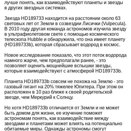
лучше понять, как взаимодействуют планеты и звезды
в других звездных системах.
Звезда HD189733 находится на расстоянии около 63
световых лет от Земли в созвездии Лисички (Vulpecula).
В 2010 году другая команда астрономов изучила звезду
в ультрафиолетовом свете с помощью космического
телескопа Hubble и обнаружила, что она имеет планету
(HD189733b), которая сбрасывает водород в космос.
Новое исследование показало, что этот поток водорода
намного жарче, чем предполагали ранее, - это
позволяет оценить мощнейшие вспышки звезды,
которые взаимодействуют с атмосферой HD189733b.
Планета HD189733b совсем не похожа на Землю - это
газовый гигант на 20% тяжелее Юпитера. При этом он
расположен в 10 раз ближе к своей родительской
звезде, чем Меркурий к Солнцу.
Но хотя HD189733b отличается от Земли и не может
быть домом для жизни, ее изучение поможет
астрономам понять, как взаимодействие между
звездами и планетами может влиять на потенциально
обитаемые миры. Однажды астрономы смогут