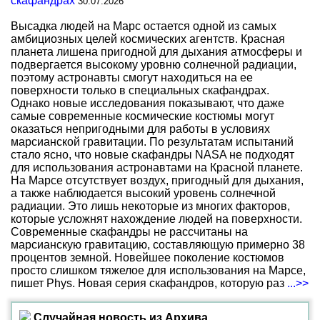
скафандрах
30.07.2026
Высадка людей на Марс остается одной из самых
амбициозных целей космических агентств. Красная
планета лишена пригодной для дыхания атмосферы и
подвергается высокому уровню солнечной радиации,
поэтому астронавты смогут находиться на ее
поверхности только в специальных скафандрах.
Однако новые исследования показывают, что даже
самые современные космические костюмы могут
оказаться непригодными для работы в условиях
марсианской гравитации. По результатам испытаний
стало ясно, что новые скафандры NASA не подходят
для использования астронавтами на Красной планете.
На Марсе отсутствует воздух, пригодный для дыхания,
а также наблюдается высокий уровень солнечной
радиации. Это лишь некоторые из многих факторов,
которые усложнят нахождение людей на поверхности.
Современные скафандры не рассчитаны на
марсианскую гравитацию, составляющую примерно 38
процентов земной. Новейшее поколение костюмов
просто слишком тяжелое для использования на Марсе,
пишет Phys. Новая серия скафандров, которую раз
...>>
Случайная новость из Архива