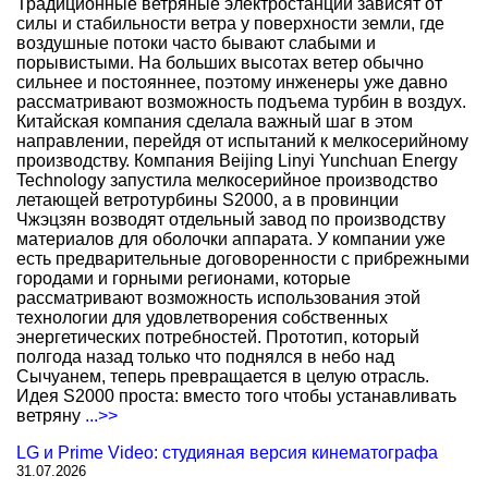
Традиционные ветряные электростанции зависят от
силы и стабильности ветра у поверхности земли, где
воздушные потоки часто бывают слабыми и
порывистыми. На больших высотах ветер обычно
сильнее и постояннее, поэтому инженеры уже давно
рассматривают возможность подъема турбин в воздух.
Китайская компания сделала важный шаг в этом
направлении, перейдя от испытаний к мелкосерийному
производству. Компания Beijing Linyi Yunchuan Energy
Technology запустила мелкосерийное производство
летающей ветротурбины S2000, а в провинции
Чжэцзян возводят отдельный завод по производству
материалов для оболочки аппарата. У компании уже
есть предварительные договоренности с прибрежными
городами и горными регионами, которые
рассматривают возможность использования этой
технологии для удовлетворения собственных
энергетических потребностей. Прототип, который
полгода назад только что поднялся в небо над
Сычуанем, теперь превращается в целую отрасль.
Идея S2000 проста: вместо того чтобы устанавливать
ветряну
...>>
LG и Prime Video: студияная версия кинематографа
31.07.2026