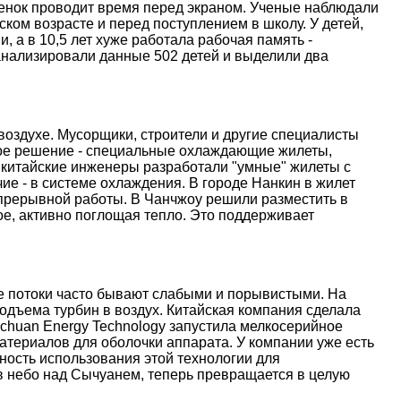
ебенок проводит время перед экраном. Ученые наблюдали
ском возрасте и перед поступлением в школу. У детей,
, а в 10,5 лет хуже работала рабочая память -
анализировали данные 502 детей и выделили два
оздухе. Мусорщики, строители и другие специалисты
ое решение - специальные охлаждающие жилеты,
 китайские инженеры разработали "умные" жилеты с
е - в системе охлаждения. В городе Нанкин в жилет
епрерывной работы. В Чанчжоу решили разместить в
е, активно поглощая тепло. Это поддерживает
ые потоки часто бывают слабыми и порывистыми. На
дъема турбин в воздух. Китайская компания сделала
nchuan Energy Technology запустила мелкосерийное
атериалов для оболочки аппарата. У компании уже есть
ость использования этой технологии для
 в небо над Сычуанем, теперь превращается в целую