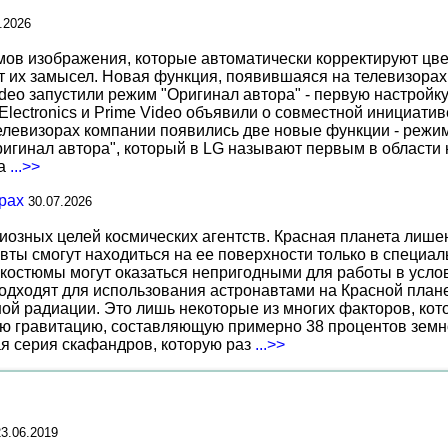
.2026
 изображения, которые автоматически корректируют цвета
т их замысел. Новая функция, появившаяся на телевизорах
deo запустили режим "Оригинал автора" - первую настройку
 Electronics и Prime Video объявили о совместной инициат
телевизорах компании появились две новые функции - режи
ригинал автора", который в LG называют первым в области 
за
...>>
рах
30.07.2026
иозных целей космических агентств. Красная планета лиш
вты смогут находиться на ее поверхности только в специа
костюмы могут оказаться непригодными для работы в услов
дходят для использования астронавтами на Красной планет
ной радиации. Это лишь некоторые из многих факторов, ко
ю гравитацию, составляющую примерно 38 процентов земн
ая серия скафандров, которую раз
...>>
23.06.2019