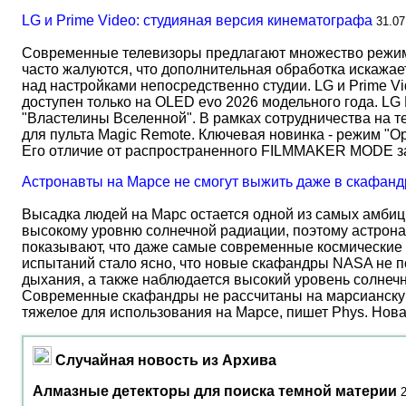
LG и Prime Video: студияная версия кинематографа
31.07
Современные телевизоры предлагают множество режимов
часто жалуются, что дополнительная обработка искажае
над настройками непосредственно студии. LG и Prime Vi
доступен только на OLED evo 2026 модельного года. LG
"Властелины Вселенной". В рамках сотрудничества на 
для пульта Magic Remote. Ключевая новинка - режим "О
Его отличие от распространенного FILMMAKER MODE 
Астронавты на Марсе не смогут выжить даже в скафанд
Высадка людей на Марс остается одной из самых амбиц
высокому уровню солнечной радиации, поэтому астрона
показывают, что даже самые современные космические 
испытаний стало ясно, что новые скафандры NASA не по
дыхания, а также наблюдается высокий уровень солнеч
Современные скафандры не рассчитаны на марсианску
тяжелое для использования на Марсе, пишет Phys. Нов
Случайная новость из Архива
Алмазные детекторы для поиска темной материи