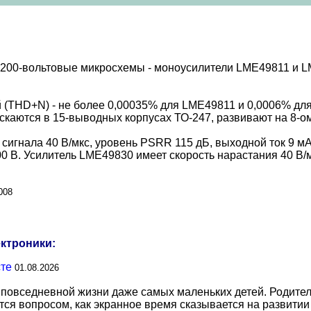
е 200-вольтовые микросхемы - моноусилители LME49811 и 
(THD+N) - не более 0,00035% для LME49811 и 0,0006% для 
скаются в 15-выводных корпусах ТО-247, развивают на 8-ом
сигнала 40 В/мкс, уровень PSRR 115 дБ, выходной ток 9 мА
00 В. Усилитель LME49830 имеет скорость нарастания 40 В/
008
ектроники:
сте
01.08.2026
повседневной жизни даже самых маленьких детей. Родител
тся вопросом, как экранное время сказывается на развитии