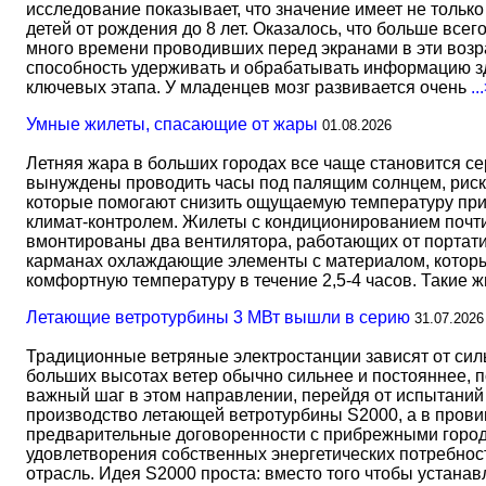
исследование показывает, что значение имеет не тольк
детей от рождения до 8 лет. Оказалось, что больше всег
много времени проводивших перед экранами в эти возрас
способность удерживать и обрабатывать информацию зд
ключевых этапа. У младенцев мозг развивается очень
..
Умные жилеты, спасающие от жары
01.08.2026
Летняя жара в больших городах все чаще становится с
вынуждены проводить часы под палящим солнцем, риск
которые помогают снизить ощущаемую температуру прим
климат-контролем. Жилеты с кондиционированием почти 
вмонтированы два вентилятора, работающих от портати
карманах охлаждающие элементы с материалом, который
комфортную температуру в течение 2,5-4 часов. Такие 
Летающие ветротурбины 3 МВт вышли в серию
31.07.2026
Традиционные ветряные электростанции зависят от сил
больших высотах ветер обычно сильнее и постояннее, 
важный шаг в этом направлении, перейдя от испытаний 
производство летающей ветротурбины S2000, а в прови
предварительные договоренности с прибрежными город
удовлетворения собственных энергетических потребност
отрасль. Идея S2000 проста: вместо того чтобы устана