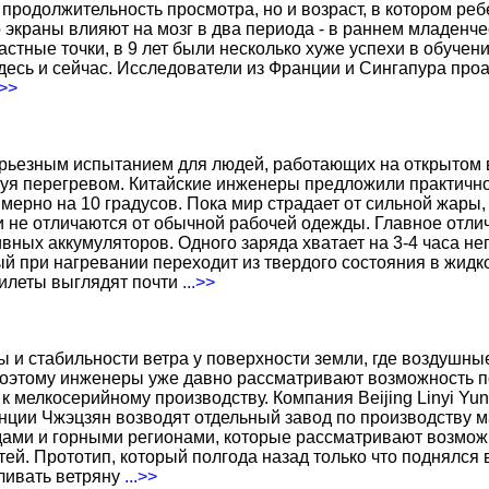
о продолжительность просмотра, но и возраст, в котором р
о экраны влияют на мозг в два периода - в раннем младенче
тные точки, в 9 лет были несколько хуже успехи в обучении
есь и сейчас. Исследователи из Франции и Сингапура про
.>>
ерьезным испытанием для людей, работающих на открытом в
уя перегревом. Китайские инженеры предложили практичн
ерно на 10 градусов. Пока мир страдает от сильной жары,
не отличаются от обычной рабочей одежды. Главное отличи
вных аккумуляторов. Одного заряда хватает на 3-4 часа н
 при нагревании переходит из твердого состояния в жидко
жилеты выглядят почти
...>>
ы и стабильности ветра у поверхности земли, где воздушн
поэтому инженеры уже давно рассматривают возможность по
к мелкосерийному производству. Компания Beijing Linyi Yu
нции Чжэцзян возводят отдельный завод по производству м
ами и горными регионами, которые рассматривают возможн
ей. Прототип, который полгода назад только что поднялся
вливать ветряну
...>>