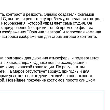
, контраст и резкость. Однако создатели фильмов
 LG, пытается решить эту проблему, передавая контроль
 изображения, которой управляет сама студия. Он
иве, приуроченной к стриминговой премьере фильма
м изображения "Оригинал автора" и голосовая команда
настройки изображения для стримингового контента.
ена пригодной для дыхания атмосферы и подвергается
льных скафандрах. Однако новые исследования
иях марсианской гравитации. По результатам
е. На Марсе отсутствует воздух, пригодный для
торые усложнят нахождение людей на поверхности.
ой. Новейшее поколение костюмов просто слишком