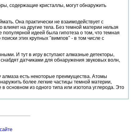
оры, содержащие кристаллы, могут обнаружить
ймать. Она практически не взаимодействует с
 влияет на другие тела. Без темной материи нельзя
е популярной идеей была гипотеза о том, что темная
поиски этих крупных "вимпов" - в том числе с
ными. И тут в игру вступают алмазные детекторы,
, снабдят датчиками для обнаружения звуковых волн,
 у алмаза есть некоторые преимущества. Атомы
обнаружить более легкие частицы темной материи,
в основном из одного типа или изотопа углерода. Это
сайте