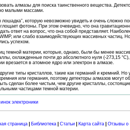
овать алмазы для поиска таинственного вещества. Детект
но малыми массами.
 лошадка", которую невозможно увидеть и очень сложно по
оглощает фотоны. При этом очевидно, что она гравитационно
дать ответ на вопрос, что она собой представляет. Наиболе
 WIMP, или слабо взаимодействующих массивных частиц. Но 
лись успехом.
иц темной материи, которые, однако, были бы менее массив
ллы, охлажденные почти до абсолютного нуля (-273,15 °С)
ии врезается в атомное ядро или электрон в алмазе.
другие типы кристаллов, такие как германий и кремний. Но
ы кремния или германия, поэтому детекторы алмазов могут 
ть сделан более чистым, чем другие кристаллы, состоящие 
альными частицами темной материи.
винок электроники
ная страница
|
Библиотека
|
Статьи
|
Карта сайта
|
Отзывы о 