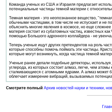
Команда ученых из США и Израиля предлагает использ
потенциальные частицы темной материи с относитель
Темная материя - это неопознанное вещество, "темная
обычными частицами, в том числе не испускает и не п
объяснить многие явления в космосе, но еще сложнее 
материя состоит из субатомных частиц, известных как
помощью Большого адронного коллайдера - не увенча
Теперь ученые ищут других претендентов на роль част
которые способны помочь поймать эти частицы. Криста
которые могут возникнуть, когда частица темной матер
Ученые ранее делали подобные детекторы, используя 
углерода, из которых состоит алмаз, легче, чем атом
сталкивающиеся с атомными ядрами. А алмаз может бы
облегчает измерение вибраций, вызываемых потенци
Смотрите полный
Архив новостей науки и техники, но
Глав