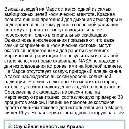
Высадка людей на Марс остается одной из самых
амбициозных целей космических агентств. Красная
планета лишена пригодной для дыхания атмосферы и
подвергается высокому уровню солнечной радиации,
поэтому астронавты смогут находиться на ее
поверхности только в специальных скафандрах.
Однако новые исследования показывают, что даже
самые современные космические костюмы могут
оказаться непригодными для работы в условиях
марсианской гравитации. По результатам испытаний
стало ясно, что новые скафандры NASA не подходят
для использования астронавтами на Красной планете.
На Марсе отсутствует воздух, пригодный для дыхания,
а также наблюдается высокий уровень солнечной
радиации. Это лишь некоторые из многих факторов,
которые усложнят нахождение людей на поверхности.
Современные скафандры не рассчитаны на
марсианскую гравитацию, составляющую примерно 38
процентов земной. Новейшее поколение костюмов
просто слишком тяжелое для использования на Марсе,
пишет Phys. Новая серия скафандров, которую раз
...>>
Случайная новость из Архива