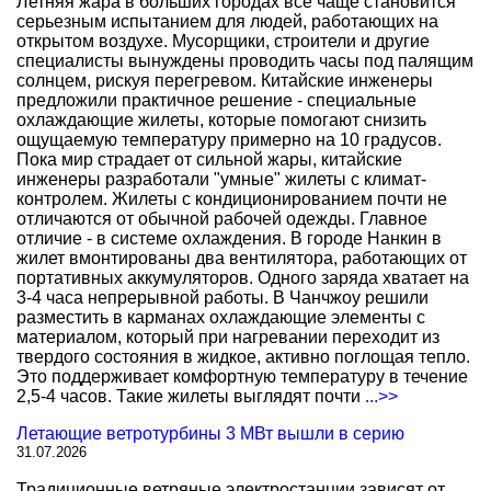
Летняя жара в больших городах все чаще становится
серьезным испытанием для людей, работающих на
открытом воздухе. Мусорщики, строители и другие
специалисты вынуждены проводить часы под палящим
солнцем, рискуя перегревом. Китайские инженеры
предложили практичное решение - специальные
охлаждающие жилеты, которые помогают снизить
ощущаемую температуру примерно на 10 градусов.
Пока мир страдает от сильной жары, китайские
инженеры разработали "умные" жилеты с климат-
контролем. Жилеты с кондиционированием почти не
отличаются от обычной рабочей одежды. Главное
отличие - в системе охлаждения. В городе Нанкин в
жилет вмонтированы два вентилятора, работающих от
портативных аккумуляторов. Одного заряда хватает на
3-4 часа непрерывной работы. В Чанчжоу решили
разместить в карманах охлаждающие элементы с
материалом, который при нагревании переходит из
твердого состояния в жидкое, активно поглощая тепло.
Это поддерживает комфортную температуру в течение
2,5-4 часов. Такие жилеты выглядят почти
...>>
Летающие ветротурбины 3 МВт вышли в серию
31.07.2026
Традиционные ветряные электростанции зависят от