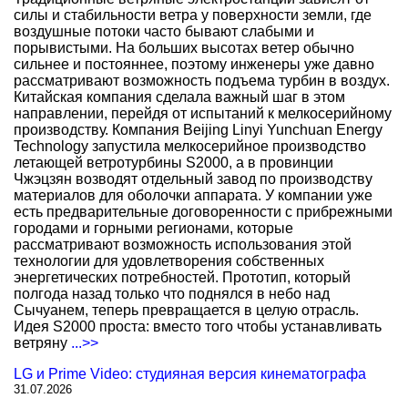
силы и стабильности ветра у поверхности земли, где
воздушные потоки часто бывают слабыми и
порывистыми. На больших высотах ветер обычно
сильнее и постояннее, поэтому инженеры уже давно
рассматривают возможность подъема турбин в воздух.
Китайская компания сделала важный шаг в этом
направлении, перейдя от испытаний к мелкосерийному
производству. Компания Beijing Linyi Yunchuan Energy
Technology запустила мелкосерийное производство
летающей ветротурбины S2000, а в провинции
Чжэцзян возводят отдельный завод по производству
материалов для оболочки аппарата. У компании уже
есть предварительные договоренности с прибрежными
городами и горными регионами, которые
рассматривают возможность использования этой
технологии для удовлетворения собственных
энергетических потребностей. Прототип, который
полгода назад только что поднялся в небо над
Сычуанем, теперь превращается в целую отрасль.
Идея S2000 проста: вместо того чтобы устанавливать
ветряну
...>>
LG и Prime Video: студияная версия кинематографа
31.07.2026