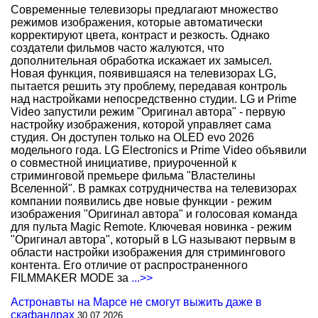
Современные телевизоры предлагают множество
режимов изображения, которые автоматически
корректируют цвета, контраст и резкость. Однако
создатели фильмов часто жалуются, что
дополнительная обработка искажает их замысел.
Новая функция, появившаяся на телевизорах LG,
пытается решить эту проблему, передавая контроль
над настройками непосредственно студии. LG и Prime
Video запустили режим "Оригинал автора" - первую
настройку изображения, которой управляет сама
студия. Он доступен только на OLED evo 2026
модельного года. LG Electronics и Prime Video объявили
о совместной инициативе, приуроченной к
стриминговой премьере фильма "Властелины
Вселенной". В рамках сотрудничества на телевизорах
компании появились две новые функции - режим
изображения "Оригинал автора" и голосовая команда
для пульта Magic Remote. Ключевая новинка - режим
"Оригинал автора", который в LG называют первым в
области настройки изображения для стримингового
контента. Его отличие от распространенного
FILMMAKER MODE за
...>>
Астронавты на Марсе не смогут выжить даже в
скафандрах
30.07.2026