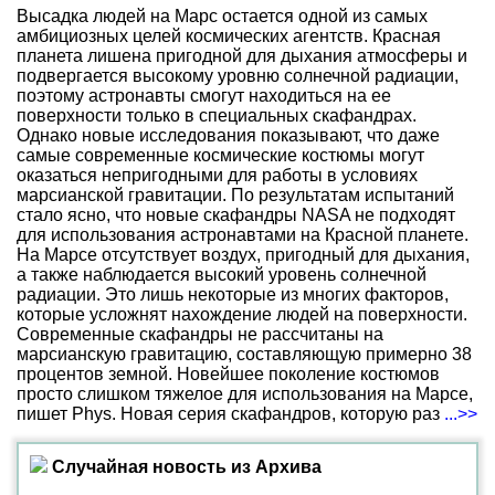
Высадка людей на Марс остается одной из самых
амбициозных целей космических агентств. Красная
планета лишена пригодной для дыхания атмосферы и
подвергается высокому уровню солнечной радиации,
поэтому астронавты смогут находиться на ее
поверхности только в специальных скафандрах.
Однако новые исследования показывают, что даже
самые современные космические костюмы могут
оказаться непригодными для работы в условиях
марсианской гравитации. По результатам испытаний
стало ясно, что новые скафандры NASA не подходят
для использования астронавтами на Красной планете.
На Марсе отсутствует воздух, пригодный для дыхания,
а также наблюдается высокий уровень солнечной
радиации. Это лишь некоторые из многих факторов,
которые усложнят нахождение людей на поверхности.
Современные скафандры не рассчитаны на
марсианскую гравитацию, составляющую примерно 38
процентов земной. Новейшее поколение костюмов
просто слишком тяжелое для использования на Марсе,
пишет Phys. Новая серия скафандров, которую раз
...>>
Случайная новость из Архива