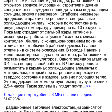
серьезным испытанием для людей, работающих на
открытом воздухе. Мусорщики, строители и другие
специалисты вынуждены проводить часы под палящим
солнцем, рискуя перегревом. Китайские инженеры
предложили практичное решение - специальные
охлаждающие жилеты, которые помогают снизить
ощущаемую температуру примерно на 10 градусов.
Пока мир страдает от сильной жары, китайские
инженеры разработали "умные" жилеты с климат-
контролем. Жилеты с кондиционированием почти не
отличаются от обычной рабочей одежды. Главное
отличие - в системе охлаждения. В городе Нанкин в
жилет вмонтированы два вентилятора, работающих от
портативных аккумуляторов. Одного заряда хватает на
3-4 часа непрерывной работы. В Чанчжоу решили
разместить в карманах охлаждающие элементы с
материалом, который при нагревании переходит из
твердого состояния в жидкое, активно поглощая тепло.
Это поддерживает комфортную температуру в течение
2,5-4 часов. Такие жилеты выглядят почти
...>>
Летающие ветротурбины 3 МВт вышли в серию
31.07.2026
Традиционные ветряные электростанции зависят от
силы и стабильности ветра у поверхности земли, где