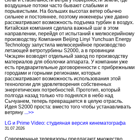
воздушные потоки часто бывают слабыми и
порывистыми. На больших высотах ветер обычно
сильнее и постояннее, поэтому инженеры уже давно
рассматривают возможность подъема турбин в воздух.
Китайская компания сделала важный шаг в этом
направлении, перейдя от испытаний к мелкосерийному
производству. Компания Beijing Linyi Yunchuan Energy
Technology запустила мелкосерийное производство
летающей ветротурбины S2000, а в провинции
Чжэцзян возводят отдельный завод по производству
материалов для оболочки аппарата. У компании уже
есть предварительные договоренности с прибрежными
городами и горными регионами, которые
рассматривают возможность использования этой
технологии для удовлетворения собственных
энергетических потребностей. Прототип, который
полгода назад только что поднялся в небо над
Сычуанем, теперь превращается в целую отрасль.
Идея S2000 проста: вместо того чтобы устанавливать
ветряну
...>>
LG и Prime Video: студияная версия кинематографа
31.07.2026
Современные телевизоры предлагают множество