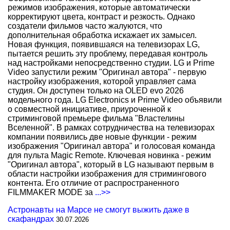
режимов изображения, которые автоматически
корректируют цвета, контраст и резкость. Однако
создатели фильмов часто жалуются, что
дополнительная обработка искажает их замысел.
Новая функция, появившаяся на телевизорах LG,
пытается решить эту проблему, передавая контроль
над настройками непосредственно студии. LG и Prime
Video запустили режим "Оригинал автора" - первую
настройку изображения, которой управляет сама
студия. Он доступен только на OLED evo 2026
модельного года. LG Electronics и Prime Video объявили
о совместной инициативе, приуроченной к
стриминговой премьере фильма "Властелины
Вселенной". В рамках сотрудничества на телевизорах
компании появились две новые функции - режим
изображения "Оригинал автора" и голосовая команда
для пульта Magic Remote. Ключевая новинка - режим
"Оригинал автора", который в LG называют первым в
области настройки изображения для стримингового
контента. Его отличие от распространенного
FILMMAKER MODE за
...>>
Астронавты на Марсе не смогут выжить даже в
скафандрах
30.07.2026