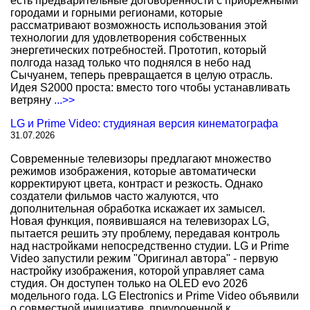
есть предварительные договоренности с прибрежными
городами и горными регионами, которые
рассматривают возможность использования этой
технологии для удовлетворения собственных
энергетических потребностей. Прототип, который
полгода назад только что поднялся в небо над
Сычуанем, теперь превращается в целую отрасль.
Идея S2000 проста: вместо того чтобы устанавливать
ветряну
...>>
LG и Prime Video: студияная версия кинематографа
31.07.2026
Современные телевизоры предлагают множество
режимов изображения, которые автоматически
корректируют цвета, контраст и резкость. Однако
создатели фильмов часто жалуются, что
дополнительная обработка искажает их замысел.
Новая функция, появившаяся на телевизорах LG,
пытается решить эту проблему, передавая контроль
над настройками непосредственно студии. LG и Prime
Video запустили режим "Оригинал автора" - первую
настройку изображения, которой управляет сама
студия. Он доступен только на OLED evo 2026
модельного года. LG Electronics и Prime Video объявили
о совместной инициативе, приуроченной к