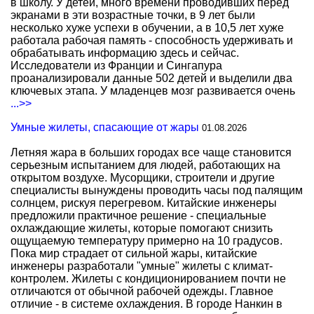
в школу. У детей, много времени проводивших перед
экранами в эти возрастные точки, в 9 лет были
несколько хуже успехи в обучении, а в 10,5 лет хуже
работала рабочая память - способность удерживать и
обрабатывать информацию здесь и сейчас.
Исследователи из Франции и Сингапура
проанализировали данные 502 детей и выделили два
ключевых этапа. У младенцев мозг развивается очень
...>>
Умные жилеты, спасающие от жары
01.08.2026
Летняя жара в больших городах все чаще становится
серьезным испытанием для людей, работающих на
открытом воздухе. Мусорщики, строители и другие
специалисты вынуждены проводить часы под палящим
солнцем, рискуя перегревом. Китайские инженеры
предложили практичное решение - специальные
охлаждающие жилеты, которые помогают снизить
ощущаемую температуру примерно на 10 градусов.
Пока мир страдает от сильной жары, китайские
инженеры разработали "умные" жилеты с климат-
контролем. Жилеты с кондиционированием почти не
отличаются от обычной рабочей одежды. Главное
отличие - в системе охлаждения. В городе Нанкин в