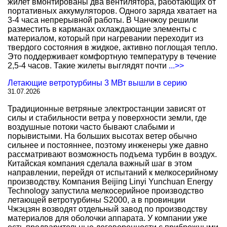
жилет вмонтированы два вентилятора, работающих от
портативных аккумуляторов. Одного заряда хватает на
3-4 часа непрерывной работы. В Чанчжоу решили
разместить в карманах охлаждающие элементы с
материалом, который при нагревании переходит из
твердого состояния в жидкое, активно поглощая тепло.
Это поддерживает комфортную температуру в течение
2,5-4 часов. Такие жилеты выглядят почти
...>>
Летающие ветротурбины 3 МВт вышли в серию
31.07.2026
Традиционные ветряные электростанции зависят от
силы и стабильности ветра у поверхности земли, где
воздушные потоки часто бывают слабыми и
порывистыми. На больших высотах ветер обычно
сильнее и постояннее, поэтому инженеры уже давно
рассматривают возможность подъема турбин в воздух.
Китайская компания сделала важный шаг в этом
направлении, перейдя от испытаний к мелкосерийному
производству. Компания Beijing Linyi Yunchuan Energy
Technology запустила мелкосерийное производство
летающей ветротурбины S2000, а в провинции
Чжэцзян возводят отдельный завод по производству
материалов для оболочки аппарата. У компании уже