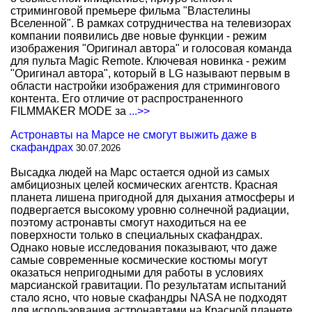
стриминговой премьере фильма "Властелины
Вселенной". В рамках сотрудничества на телевизорах
компании появились две новые функции - режим
изображения "Оригинал автора" и голосовая команда
для пульта Magic Remote. Ключевая новинка - режим
"Оригинал автора", который в LG называют первым в
области настройки изображения для стримингового
контента. Его отличие от распространенного
FILMMAKER MODE за
...>>
Астронавты на Марсе не смогут выжить даже в
скафандрах
30.07.2026
Высадка людей на Марс остается одной из самых
амбициозных целей космических агентств. Красная
планета лишена пригодной для дыхания атмосферы и
подвергается высокому уровню солнечной радиации,
поэтому астронавты смогут находиться на ее
поверхности только в специальных скафандрах.
Однако новые исследования показывают, что даже
самые современные космические костюмы могут
оказаться непригодными для работы в условиях
марсианской гравитации. По результатам испытаний
стало ясно, что новые скафандры NASA не подходят
для использования астронавтами на Красной планете.