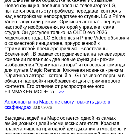
дополнительная обработка искажает их замысел.
Новая функция, появившаяся на телевизорах LG,
пытается решить эту проблему, передавая контроль
над настройками непосредственно студии. LG и Prime
Video запустили режим "Оригинал автора" - первую
настройку изображения, которой управляет сама
студия. Он доступен только на OLED evo 2026
модельного года. LG Electronics и Prime Video объявили
о совместной инициативе, приуроченной к
стриминговой премьере фильма "Властелины
Вселенной". В рамках сотрудничества на телевизорах
компании появились две новые функции - режим
изображения "Оригинал автора" и голосовая команда
для пульта Magic Remote. Ключевая новинка - режим
"Оригинал автора", который в LG называют первым в
области настройки изображения для стримингового
контента. Его отличие от распространенного
FILMMAKER MODE за
...>>
Астронавты на Марсе не смогут выжить даже в
скафандрах
30.07.2026
Высадка людей на Марс остается одной из самых
амбициозных целей космических агентств. Красная
планета лишена пригодной для дыхания атмосферы и