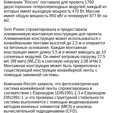
Компания "Recom" поставила для проекта 1760
двухсторонних гетеропереходных модулей, каждый из
которых имеет выходную мощность 470 Вт. Массив
имеет общую мощность 850 кВт и генерирует 877 Вт на
м2.
Sinn Power спроектировала и предоставила
алюминиевую монтажную конструкцию для проекта.
Алюминиевая конструкция может использоваться с
конвейерными лентами высотой до 2,5 м и опирается
на бетонные основания. Каждая монтажная
конструкция имеет длину 5,5 м и может вмещать до 10
солнечных модулей. Он имеет ветровую нагрузку 27,5
м/с (99 км/ч) (WLZ3) и снеговую нагрузку 2,06 кН/м 2.
Монтажная конструкция может быть прикреплена к
существующей конструкции конвейерной ленты с
помощью зажимной системы.
Компания Recom заявила, что фотоэлектрическая
система конвейерной ленты спроектирована в
соответствии с Еврокодом 1DIN1991-1-3 и Еврокодом
DIN1991-1, и что проверка структурной стабильности
системы выполняется с помощью моделирования
методом конечных элементов (МКЭ) и анализа
вычислительной гидродинамики (CFD).