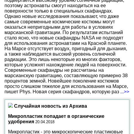
подвергается высокому уровню солнечной радиации,
поэтому астронавты смогут находиться на ее
поверхности только в специальных скафандрах.
Однако новые исследования показывают, что даже
самые современные космические костюмы могут
оказаться непригодными для работы в условиях
марсианской гравитации. По результатам испытаний
стало ясно, что новые скафандры NASA не подходят
для использования астронавтами на Красной планете.
На Марсе отсутствует воздух, пригодный для дыхания,
а также наблюдается высокий уровень солнечной
радиации. Это лишь некоторые из многих факторов,
которые усложнят нахождение людей на поверхности.
Современные скафандры не рассчитаны на
марсианскую гравитацию, составляющую примерно 38
процентов земной. Новейшее поколение костюмов
просто слишком тяжелое для использования на Марсе,
пишет Phys. Новая серия скафандров, которую раз
...>>
Случайная новость из Архива
Микропластик попадает в органические
удобрения
20.04.2018
Микропластик - это микроскопические пластиковые