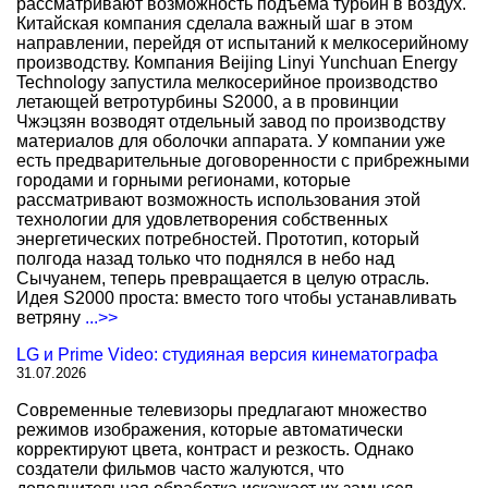
рассматривают возможность подъема турбин в воздух.
Китайская компания сделала важный шаг в этом
направлении, перейдя от испытаний к мелкосерийному
производству. Компания Beijing Linyi Yunchuan Energy
Technology запустила мелкосерийное производство
летающей ветротурбины S2000, а в провинции
Чжэцзян возводят отдельный завод по производству
материалов для оболочки аппарата. У компании уже
есть предварительные договоренности с прибрежными
городами и горными регионами, которые
рассматривают возможность использования этой
технологии для удовлетворения собственных
энергетических потребностей. Прототип, который
полгода назад только что поднялся в небо над
Сычуанем, теперь превращается в целую отрасль.
Идея S2000 проста: вместо того чтобы устанавливать
ветряну
...>>
LG и Prime Video: студияная версия кинематографа
31.07.2026
Современные телевизоры предлагают множество
режимов изображения, которые автоматически
корректируют цвета, контраст и резкость. Однако
создатели фильмов часто жалуются, что