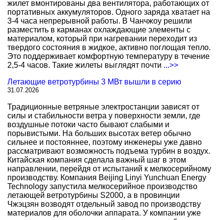
жилет вмонтированы два вентилятора, работающих от
портативных аккумуляторов. Одного заряда хватает на
3-4 часа непрерывной работы. В Чанчжоу решили
разместить в карманах охлаждающие элементы с
материалом, который при нагревании переходит из
твердого состояния в жидкое, активно поглощая тепло.
Это поддерживает комфортную температуру в течение
2,5-4 часов. Такие жилеты выглядят почти
...>>
Летающие ветротурбины 3 МВт вышли в серию
31.07.2026
Традиционные ветряные электростанции зависят от
силы и стабильности ветра у поверхности земли, где
воздушные потоки часто бывают слабыми и
порывистыми. На больших высотах ветер обычно
сильнее и постояннее, поэтому инженеры уже давно
рассматривают возможность подъема турбин в воздух.
Китайская компания сделала важный шаг в этом
направлении, перейдя от испытаний к мелкосерийному
производству. Компания Beijing Linyi Yunchuan Energy
Technology запустила мелкосерийное производство
летающей ветротурбины S2000, а в провинции
Чжэцзян возводят отдельный завод по производству
материалов для оболочки аппарата. У компании уже