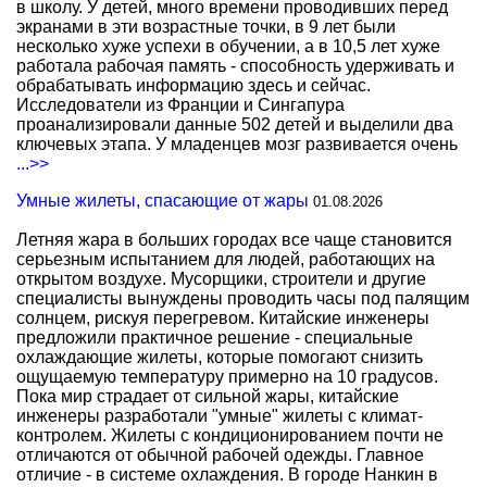
в школу. У детей, много времени проводивших перед
экранами в эти возрастные точки, в 9 лет были
несколько хуже успехи в обучении, а в 10,5 лет хуже
работала рабочая память - способность удерживать и
обрабатывать информацию здесь и сейчас.
Исследователи из Франции и Сингапура
проанализировали данные 502 детей и выделили два
ключевых этапа. У младенцев мозг развивается очень
...>>
Умные жилеты, спасающие от жары
01.08.2026
Летняя жара в больших городах все чаще становится
серьезным испытанием для людей, работающих на
открытом воздухе. Мусорщики, строители и другие
специалисты вынуждены проводить часы под палящим
солнцем, рискуя перегревом. Китайские инженеры
предложили практичное решение - специальные
охлаждающие жилеты, которые помогают снизить
ощущаемую температуру примерно на 10 градусов.
Пока мир страдает от сильной жары, китайские
инженеры разработали "умные" жилеты с климат-
контролем. Жилеты с кондиционированием почти не
отличаются от обычной рабочей одежды. Главное
отличие - в системе охлаждения. В городе Нанкин в