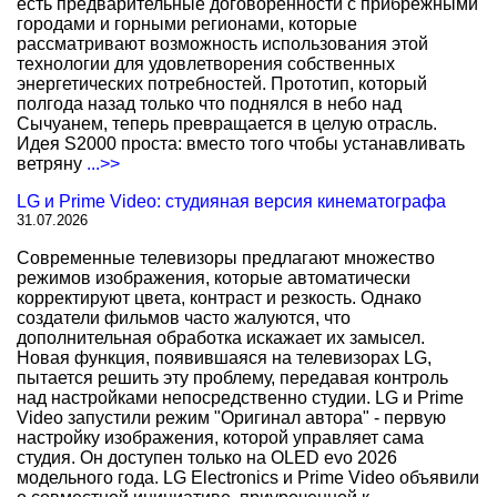
есть предварительные договоренности с прибрежными
городами и горными регионами, которые
рассматривают возможность использования этой
технологии для удовлетворения собственных
энергетических потребностей. Прототип, который
полгода назад только что поднялся в небо над
Сычуанем, теперь превращается в целую отрасль.
Идея S2000 проста: вместо того чтобы устанавливать
ветряну
...>>
LG и Prime Video: студияная версия кинематографа
31.07.2026
Современные телевизоры предлагают множество
режимов изображения, которые автоматически
корректируют цвета, контраст и резкость. Однако
создатели фильмов часто жалуются, что
дополнительная обработка искажает их замысел.
Новая функция, появившаяся на телевизорах LG,
пытается решить эту проблему, передавая контроль
над настройками непосредственно студии. LG и Prime
Video запустили режим "Оригинал автора" - первую
настройку изображения, которой управляет сама
студия. Он доступен только на OLED evo 2026
модельного года. LG Electronics и Prime Video объявили