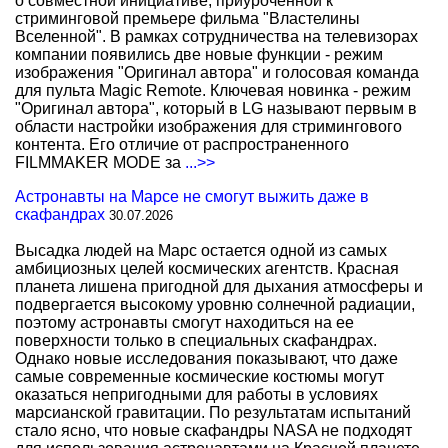
о совместной инициативе, приуроченной к
стриминговой премьере фильма "Властелины
Вселенной". В рамках сотрудничества на телевизорах
компании появились две новые функции - режим
изображения "Оригинал автора" и голосовая команда
для пульта Magic Remote. Ключевая новинка - режим
"Оригинал автора", который в LG называют первым в
области настройки изображения для стримингового
контента. Его отличие от распространенного
FILMMAKER MODE за
...>>
Астронавты на Марсе не смогут выжить даже в
скафандрах
30.07.2026
Высадка людей на Марс остается одной из самых
амбициозных целей космических агентств. Красная
планета лишена пригодной для дыхания атмосферы и
подвергается высокому уровню солнечной радиации,
поэтому астронавты смогут находиться на ее
поверхности только в специальных скафандрах.
Однако новые исследования показывают, что даже
самые современные космические костюмы могут
оказаться непригодными для работы в условиях
марсианской гравитации. По результатам испытаний
стало ясно, что новые скафандры NASA не подходят