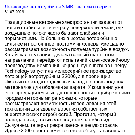
Летающие ветротурбины 3 МВт вышли в серию
31.07.2026
Традиционные ветряные электростанции зависят от
силы и стабильности ветра у поверхности земли, где
воздушные потоки часто бывают слабыми и
порывистыми. На больших высотах ветер обычно
сильнее и постояннее, поэтому инженеры уже давно
рассматривают возможность подъема турбин в воздух.
Китайская компания сделала важный шаг в этом
направлении, перейдя от испытаний к мелкосерийному
производству. Компания Beijing Linyi Yunchuan Energy
Technology запустила мелкосерийное производство
летающей ветротурбины S2000, а в провинции
Чжэцзян возводят отдельный завод по производству
материалов для оболочки аппарата. У компании уже
есть предварительные договоренности с прибрежными
городами и горными регионами, которые
рассматривают возможность использования этой
технологии для удовлетворения собственных
энергетических потребностей. Прототип, который
полгода назад только что поднялся в небо над
Сычуанем, теперь превращается в целую отрасль.
Идея S2000 проста: вместо того чтобы устанавливать