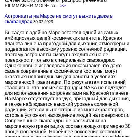
контента. Его отличие от распространенного
FILMMAKER MODE за
...>>
Астронавты на Марсе не смогут выжить даже в
скафандрах
30.07.2026
Высадка людей на Марс остается одной из самых
амбициозных целей космических агентств. Красная
планета лишена пригодной для дыхания атмосферы и
подвергается высокому уровню солнечной радиации,
поэтому астронавты смогут находиться на ее
поверхности только в специальных скафандрах.
Однако новые исследования показывают, что даже
самые современные космические костюмы могут
оказаться непригодными для работы в условиях
марсианской гравитации. По результатам испытаний
стало ясно, что новые скафандры NASA не подходят
для использования астронавтами на Красной планете.
На Марсе отсутствует воздух, пригодный для дыхания,
а также наблюдается высокий уровень солнечной
радиации. Это лишь некоторые из многих факторов,
которые усложнят нахождение людей на поверхности.
Современные скафандры не рассчитаны на
марсианскую гравитацию, составляющую примерно 38
процентов земной. Новейшее поколение костюмов