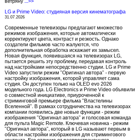
ветряну
...>>
LG и Prime Video: студияная версия кинематографа
31.07.2026
Современные телевизоры предлагают множество
режимов изображения, которые автоматически
корректируют цвета, контраст и резкость. Однако
создатели фильмов часто жалуются, что
дополнительная обработка искажает их замысел.
Новая функция, появившаяся на телевизорах LG,
пытается решить эту проблему, передавая контроль
над настройками непосредственно студии. LG и Prime
Video запустили режим "Оригинал автора" - первую
настройку изображения, которой управляет сама
студия. Он доступен только на OLED evo 2026
модельного года. LG Electronics и Prime Video объявили
о совместной инициативе, приуроченной к
стриминговой премьере фильма "Властелины
Вселенной". В рамках сотрудничества на телевизорах
компании появились две новые функции - режим
изображения "Оригинал автора" и голосовая команда
для пульта Magic Remote. Ключевая новинка - режим
"Оригинал автора", который в LG называют первым в
области настройки изображения для стримингового