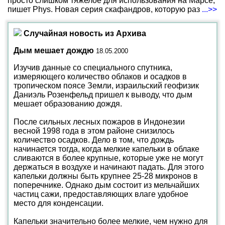
просто слишком тяжелое для использования на Марсе,
пишет Phys. Новая серия скафандров, которую раз
...>>
Случайная новость из Архива
Дым мешает дождю
18.05.2000
Изучив данные со специального спутника,
измеряющего количество облаков и осадков в
тропическом поясе Земли, израильский геофизик
Даниэль Розенфельд пришел к выводу, что дым
мешает образованию дождя.
После сильных лесных пожаров в Индонезии
весной 1998 года в этом районе снизилось
количество осадков. Дело в том, что дождь
начинается тогда, когда мелкие капельки в облаке
сливаются в более крупные, которые уже не могут
держаться в воздухе и начинают падать. Для этого
капельки должны быть крупнее 25-28 микронов в
поперечнике. Однако дым состоит из мельчайших
частиц сажи, предоставляющих влаге удобное
место для конденсации.
Капельки значительно более мелкие, чем нужно для