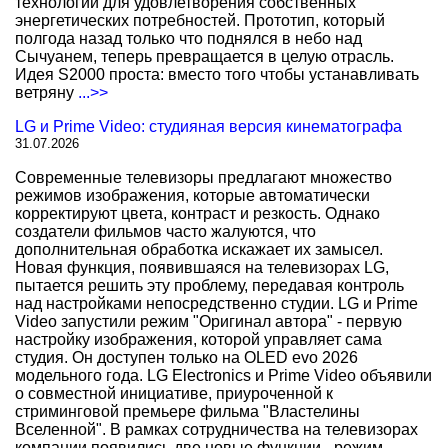
технологии для удовлетворения собственных
энергетических потребностей. Прототип, который
полгода назад только что поднялся в небо над
Сычуанем, теперь превращается в целую отрасль.
Идея S2000 проста: вместо того чтобы устанавливать
ветряну
...>>
LG и Prime Video: студияная версия кинематографа
31.07.2026
Современные телевизоры предлагают множество
режимов изображения, которые автоматически
корректируют цвета, контраст и резкость. Однако
создатели фильмов часто жалуются, что
дополнительная обработка искажает их замысел.
Новая функция, появившаяся на телевизорах LG,
пытается решить эту проблему, передавая контроль
над настройками непосредственно студии. LG и Prime
Video запустили режим "Оригинал автора" - первую
настройку изображения, которой управляет сама
студия. Он доступен только на OLED evo 2026
модельного года. LG Electronics и Prime Video объявили
о совместной инициативе, приуроченной к
стриминговой премьере фильма "Властелины
Вселенной". В рамках сотрудничества на телевизорах
компании появились две новые функции - режим