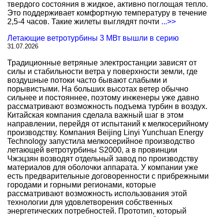
твердого состояния в жидкое, активно поглощая тепло.
Это поддерживает комфортную температуру в течение
2,5-4 часов. Такие жилеты выглядят почти
...>>
Летающие ветротурбины 3 МВт вышли в серию
31.07.2026
Традиционные ветряные электростанции зависят от
силы и стабильности ветра у поверхности земли, где
воздушные потоки часто бывают слабыми и
порывистыми. На больших высотах ветер обычно
сильнее и постояннее, поэтому инженеры уже давно
рассматривают возможность подъема турбин в воздух.
Китайская компания сделала важный шаг в этом
направлении, перейдя от испытаний к мелкосерийному
производству. Компания Beijing Linyi Yunchuan Energy
Technology запустила мелкосерийное производство
летающей ветротурбины S2000, а в провинции
Чжэцзян возводят отдельный завод по производству
материалов для оболочки аппарата. У компании уже
есть предварительные договоренности с прибрежными
городами и горными регионами, которые
рассматривают возможность использования этой
технологии для удовлетворения собственных
энергетических потребностей. Прототип, который