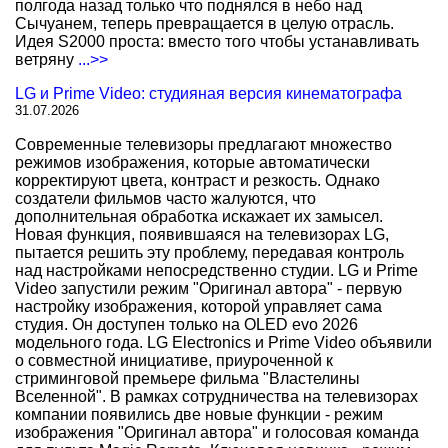
полгода назад только что поднялся в небо над
Сычуанем, теперь превращается в целую отрасль.
Идея S2000 проста: вместо того чтобы устанавливать
ветряну
...>>
LG и Prime Video: студияная версия кинематографа
31.07.2026
Современные телевизоры предлагают множество
режимов изображения, которые автоматически
корректируют цвета, контраст и резкость. Однако
создатели фильмов часто жалуются, что
дополнительная обработка искажает их замысел.
Новая функция, появившаяся на телевизорах LG,
пытается решить эту проблему, передавая контроль
над настройками непосредственно студии. LG и Prime
Video запустили режим "Оригинал автора" - первую
настройку изображения, которой управляет сама
студия. Он доступен только на OLED evo 2026
модельного года. LG Electronics и Prime Video объявили
о совместной инициативе, приуроченной к
стриминговой премьере фильма "Властелины
Вселенной". В рамках сотрудничества на телевизорах
компании появились две новые функции - режим
изображения "Оригинал автора" и голосовая команда