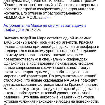
для пульта Magic Remote. Ключевая новинка - режим
"Оригинал автора", который в LG называют первым в
области настройки изображения для стримингового
контента. Его отличие от распространенного
FILMMAKER MODE за
...>>
Астронавты на Марсе не смогут выжить даже в
скафандрах
30.07.2026
Высадка людей на Марс остается одной из самых
амбициозных целей космических агентств. Красная
планета лишена пригодной для дыхания атмосферы и
подвергается высокому уровню солнечной радиации,
поэтому астронавты смогут находиться на ее
поверхности только в специальных скафандрах.
Однако новые исследования показывают, что даже
самые современные космические костюмы могут
оказаться непригодными для работы в условиях
марсианской гравитации. По результатам испытаний
стало ясно, что новые скафандры NASA не подходят
для использования астронавтами на Красной планете.
На Марсе отсутствует воздух, пригодный для дыхания,
а также наблюдается высокий уровень солнечной
радиации. Это лишь некоторые из многих факторов,
которые усложнят нахождение людей на поверхности.