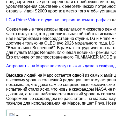
предварительные договоренности с прибрежными город
удовлетворения собственных энергетических потребност
отрасль. Идея S2000 проста: вместо того чтобы устана
LG и Prime Video: студияная версия кинематографа
31.07
Современные телевизоры предлагают множество режимов
часто жалуются, что дополнительная обработка искажае
над настройками непосредственно студии. LG и Prime Vi
доступен только на OLED evo 2026 модельного года. LG
"Властелины Вселенной". В рамках сотрудничества на 
для пульта Magic Remote. Ключевая новинка - режим "О
Его отличие от распространенного FILMMAKER MODE 
Астронавты на Марсе не смогут выжить даже в скафанд
Высадка людей на Марс остается одной из самых амбиц
высокому уровню солнечной радиации, поэтому астрона
показывают, что даже самые современные космические 
испытаний стало ясно, что новые скафандры NASA не по
дыхания, а также наблюдается высокий уровень солнеч
Современные скафандры не рассчитаны на марсианску
тяжелое для использования на Марсе, пишет Phys. Нов