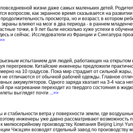
повседневной жизни даже самых маленьких детей. Родител
тся вопросом, как экранное время сказывается на развитии
о продолжительность просмотра, но и возраст, в котором р
о экраны влияют на мозг в два периода - в раннем младенче
тные точки, в 9 лет были несколько хуже успехи в обучении
есь и сейчас. Исследователи из Франции и Сингапура про
.>>
ерьезным испытанием для людей, работающих на открытом в
уя перегревом. Китайские инженеры предложили практичн
ерно на 10 градусов. Пока мир страдает от сильной жары,
не отличаются от обычной рабочей одежды. Главное отличи
вных аккумуляторов. Одного заряда хватает на 3-4 часа н
 при нагревании переходит из твердого состояния в жидко
жилеты выглядят почти
...>>
ы и стабильности ветра у поверхности земли, где воздушн
поэтому инженеры уже давно рассматривают возможность по
к мелкосерийному производству. Компания Beijing Linyi Yu
нции Чжэцзян возводят отдельный завод по производству м