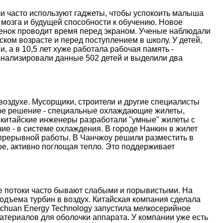
и часто используют гаджеты, чтобы успокоить малыша
 мозга и будущей способности к обучению. Новое
ебенок проводит время перед экраном. Ученые наблюдали
ском возрасте и перед поступлением в школу. У детей,
, а в 10,5 лет хуже работала рабочая память -
анализировали данные 502 детей и выделили два
оздухе. Мусорщики, строители и другие специалисты
ое решение - специальные охлаждающие жилеты,
 китайские инженеры разработали "умные" жилеты с
е - в системе охлаждения. В городе Нанкин в жилет
епрерывной работы. В Чанчжоу решили разместить в
е, активно поглощая тепло. Это поддерживает
ые потоки часто бывают слабыми и порывистыми. На
дъема турбин в воздух. Китайская компания сделала
nchuan Energy Technology запустила мелкосерийное
атериалов для оболочки аппарата. У компании уже есть