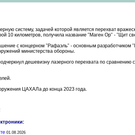
рную систему, задачей которой является перехват вражеск
ой 10 километров, получила название "Маген Ор" - "Щит све
ение с концерном "Рафаэль" - основным разработчиком "М
оружений министерства обороны.
подчеркнул дешевизну лазерного перехвата по сравнению с
елей.
ооружения ЦАХАЛа до конца 2023 года.
2
ектроники:
сте
01.08.2026