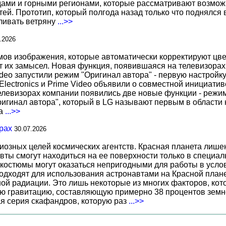
ами и горными регионами, которые рассматривают возможн
ей. Прототип, который полгода назад только что поднялся
вливать ветряну
...>>
.2026
 изображения, которые автоматически корректируют цвета
т их замысел. Новая функция, появившаяся на телевизорах
deo запустили режим "Оригинал автора" - первую настройку
 Electronics и Prime Video объявили о совместной инициат
телевизорах компании появились две новые функции - режи
ригинал автора", который в LG называют первым в области 
за
...>>
рах
30.07.2026
иозных целей космических агентств. Красная планета лиш
вты смогут находиться на ее поверхности только в специа
костюмы могут оказаться непригодными для работы в услов
дходят для использования астронавтами на Красной планет
ной радиации. Это лишь некоторые из многих факторов, ко
ю гравитацию, составляющую примерно 38 процентов земн
ая серия скафандров, которую раз
...>>