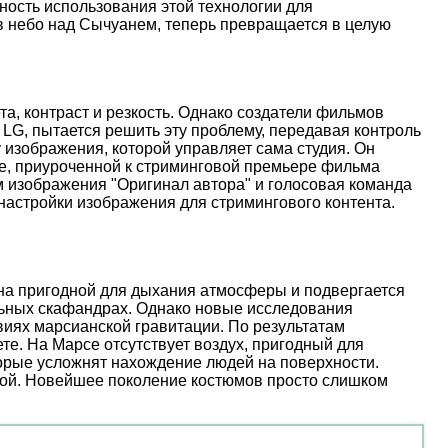
ость использования этой технологии для
 в небо над Сычуанем, теперь превращается в целую
, контраст и резкость. Однако создатели фильмов
 LG, пытается решить эту проблему, передавая контроль
 изображения, которой управляет сама студия. Он
иве, приуроченной к стриминговой премьере фильма
м изображения "Оригинал автора" и голосовая команда
настройки изображения для стримингового контента.
ена пригодной для дыхания атмосферы и подвергается
льных скафандрах. Однако новые исследования
иях марсианской гравитации. По результатам
е. На Марсе отсутствует воздух, пригодный для
торые усложнят нахождение людей на поверхности.
ой. Новейшее поколение костюмов просто слишком