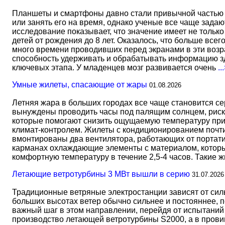
Планшеты и смартфоны давно стали привычной частью 
или занять его на время, однако ученые все чаще задаю
исследование показывает, что значение имеет не тольк
детей от рождения до 8 лет. Оказалось, что больше всег
много времени проводивших перед экранами в эти возрас
способность удерживать и обрабатывать информацию зд
ключевых этапа. У младенцев мозг развивается очень
..
Умные жилеты, спасающие от жары
01.08.2026
Летняя жара в больших городах все чаще становится с
вынуждены проводить часы под палящим солнцем, риск
которые помогают снизить ощущаемую температуру прим
климат-контролем. Жилеты с кондиционированием почти 
вмонтированы два вентилятора, работающих от портати
карманах охлаждающие элементы с материалом, который
комфортную температуру в течение 2,5-4 часов. Такие 
Летающие ветротурбины 3 МВт вышли в серию
31.07.2026
Традиционные ветряные электростанции зависят от сил
больших высотах ветер обычно сильнее и постояннее, 
важный шаг в этом направлении, перейдя от испытаний 
производство летающей ветротурбины S2000, а в прови