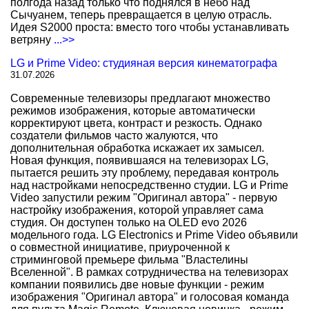
полгода назад только что поднялся в небо над
Сычуанем, теперь превращается в целую отрасль.
Идея S2000 проста: вместо того чтобы устанавливать
ветряну
...>>
LG и Prime Video: студияная версия кинематографа
31.07.2026
Современные телевизоры предлагают множество
режимов изображения, которые автоматически
корректируют цвета, контраст и резкость. Однако
создатели фильмов часто жалуются, что
дополнительная обработка искажает их замысел.
Новая функция, появившаяся на телевизорах LG,
пытается решить эту проблему, передавая контроль
над настройками непосредственно студии. LG и Prime
Video запустили режим "Оригинал автора" - первую
настройку изображения, которой управляет сама
студия. Он доступен только на OLED evo 2026
модельного года. LG Electronics и Prime Video объявили
о совместной инициативе, приуроченной к
стриминговой премьере фильма "Властелины
Вселенной". В рамках сотрудничества на телевизорах
компании появились две новые функции - режим
изображения "Оригинал автора" и голосовая команда