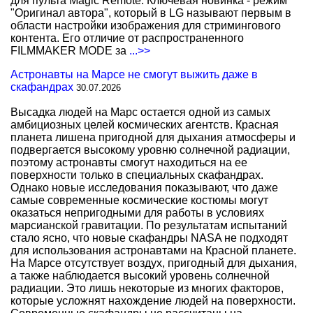
для пульта Magic Remote. Ключевая новинка - режим
"Оригинал автора", который в LG называют первым в
области настройки изображения для стримингового
контента. Его отличие от распространенного
FILMMAKER MODE за
...>>
Астронавты на Марсе не смогут выжить даже в
скафандрах
30.07.2026
Высадка людей на Марс остается одной из самых
амбициозных целей космических агентств. Красная
планета лишена пригодной для дыхания атмосферы и
подвергается высокому уровню солнечной радиации,
поэтому астронавты смогут находиться на ее
поверхности только в специальных скафандрах.
Однако новые исследования показывают, что даже
самые современные космические костюмы могут
оказаться непригодными для работы в условиях
марсианской гравитации. По результатам испытаний
стало ясно, что новые скафандры NASA не подходят
для использования астронавтами на Красной планете.
На Марсе отсутствует воздух, пригодный для дыхания,
а также наблюдается высокий уровень солнечной
радиации. Это лишь некоторые из многих факторов,
которые усложнят нахождение людей на поверхности.