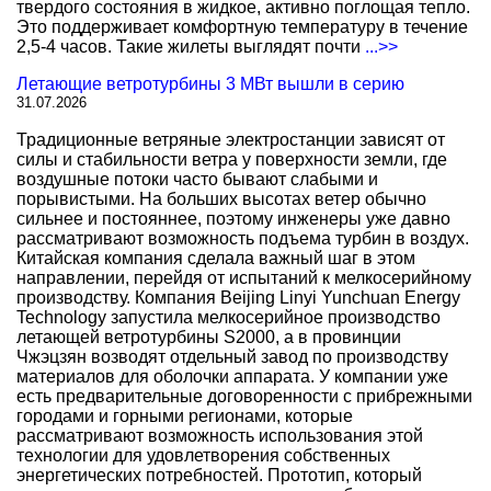
твердого состояния в жидкое, активно поглощая тепло.
Это поддерживает комфортную температуру в течение
2,5-4 часов. Такие жилеты выглядят почти
...>>
Летающие ветротурбины 3 МВт вышли в серию
31.07.2026
Традиционные ветряные электростанции зависят от
силы и стабильности ветра у поверхности земли, где
воздушные потоки часто бывают слабыми и
порывистыми. На больших высотах ветер обычно
сильнее и постояннее, поэтому инженеры уже давно
рассматривают возможность подъема турбин в воздух.
Китайская компания сделала важный шаг в этом
направлении, перейдя от испытаний к мелкосерийному
производству. Компания Beijing Linyi Yunchuan Energy
Technology запустила мелкосерийное производство
летающей ветротурбины S2000, а в провинции
Чжэцзян возводят отдельный завод по производству
материалов для оболочки аппарата. У компании уже
есть предварительные договоренности с прибрежными
городами и горными регионами, которые
рассматривают возможность использования этой
технологии для удовлетворения собственных
энергетических потребностей. Прототип, который