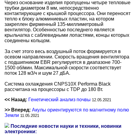
Через основание изделия пропущены четыре тепловые
трубки диаметром 8 мм, непосредственно
контактирующие с крышкой процессора. Они переносят
тепло к блоку алюминиевых пластин, на котором
закреплен фирменный 135-миллиметровый
вентилятор. Особенностью последнего является
крыльчатка с саблевидными лопастями, концы которых
соединены кольцом.
За счет этого весь воздушный поток формируется в
осевом направлении. Скорость вращения вентилятора
с подшипником EBR регулируется в диапазоне 700-
1500 об/мин. Максимальной скорости соответствует
поток 128 м3/ч и шум 27 дБА.
Система охлаждения CNPS10X Performa Black
рассчитана на процессоры с TDP до 180 Вт.
<< Назад:
Генетический анализ почвы
12.05.2021
>> Вперед:
Акулы ориентируются по магнитному полю
Земли
11.05.2021
Последние новости науки и техники, новинки
электроники: