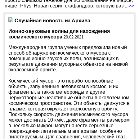
просто слишком тяжелое для использования на Марсе,
пишет Phys. Новая серия скафандров, которую раз
...>>
Случайная новость из Архива
Ионно-звуковые волны для нахождения
космического мусора
20.02.2021
Международная группа ученых предложила новый
способ обнаружения космического мусора с
помощью ионно-звуковых волн, возникающих в
результате движения мусорных объектов на низкой
околоземной орбите.
Космический мусор - это неработоспособные
объекты, запущенные человеком в космос, и их
фрагменты, а также метеороиды и другие
нерукотворные неактивные объекты в околоземном
космическом пространстве. Эти объекты движутся в
плазме, которая окружает околоземную орбиту.
Поскольку скорость движения космического мусора
может достигать 10 км/с, даже фрагменты размером
в несколько микрон могут нанести серьезные
повреждения летательным аппаратам, особенно
пилотируемым. Для сравнения, человеческий глаз