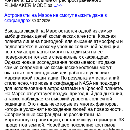
контента. Его отличие от распространенного
FILMMAKER MODE за
...>>
Астронавты на Марсе не смогут выжить даже в
скафандрах
30.07.2026
Высадка людей на Марс остается одной из самых
амбициозных целей космических агентств. Красная
планета лишена пригодной для дыхания атмосферы и
подвергается высокому уровню солнечной радиации,
поэтому астронавты смогут находиться на ее
поверхности только в специальных скафандрах.
Однако новые исследования показывают, что даже
самые современные космические костюмы могут
оказаться непригодными для работы в условиях
марсианской гравитации. По результатам испытаний
стало ясно, что новые скафандры NASA не подходят
для использования астронавтами на Красной планете.
На Марсе отсутствует воздух, пригодный для дыхания,
а также наблюдается высокий уровень солнечной
радиации. Это лишь некоторые из многих факторов,
которые усложнят нахождение людей на поверхности.
Современные скафандры не рассчитаны на
марсианскую гравитацию, составляющую примерно 38
процентов земной. Новейшее поколение костюмов