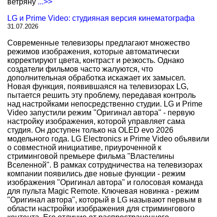
ветряну
...>>
LG и Prime Video: студияная версия кинематографа
31.07.2026
Современные телевизоры предлагают множество
режимов изображения, которые автоматически
корректируют цвета, контраст и резкость. Однако
создатели фильмов часто жалуются, что
дополнительная обработка искажает их замысел.
Новая функция, появившаяся на телевизорах LG,
пытается решить эту проблему, передавая контроль
над настройками непосредственно студии. LG и Prime
Video запустили режим "Оригинал автора" - первую
настройку изображения, которой управляет сама
студия. Он доступен только на OLED evo 2026
модельного года. LG Electronics и Prime Video объявили
о совместной инициативе, приуроченной к
стриминговой премьере фильма "Властелины
Вселенной". В рамках сотрудничества на телевизорах
компании появились две новые функции - режим
изображения "Оригинал автора" и голосовая команда
для пульта Magic Remote. Ключевая новинка - режим
"Оригинал автора", который в LG называют первым в
области настройки изображения для стримингового