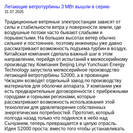
Летающие ветротурбины 3 МВт вышли в серию
31.07.2026
Традиционные ветряные электростанции зависят от
силы и стабильности ветра у поверхности земли, где
воздушные потоки часто бывают слабыми и
порывистыми. На больших высотах ветер обычно
сильнее и постояннее, поэтому инженеры уже давно
рассматривают возможность подъема турбин в воздух.
Китайская компания сделала важный шаг в этом
направлении, перейдя от испытаний к мелкосерийному
производству. Компания Beijing Linyi Yunchuan Energy
Technology запустила мелкосерийное производство
летающей ветротурбины S2000, а в провинции
Чжэцзян возводят отдельный завод по производству
материалов для оболочки аппарата. У компании уже
есть предварительные договоренности с прибрежными
городами и горными регионами, которые
рассматривают возможность использования этой
технологии для удовлетворения собственных
энергетических потребностей. Прототип, который
полгода назад только что поднялся в небо над
Сычуанем, теперь превращается в целую отрасль.
Идея S2000 проста: вместо того чтобы устанавливать